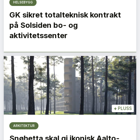
HELSEBYGG
GK sikret totalteknisk kontrakt
på Solsiden bo- og
aktivitetssenter
+
PLUSS
ARKITEKTUR
Snøhetta skal gi ikonisk Aalto-