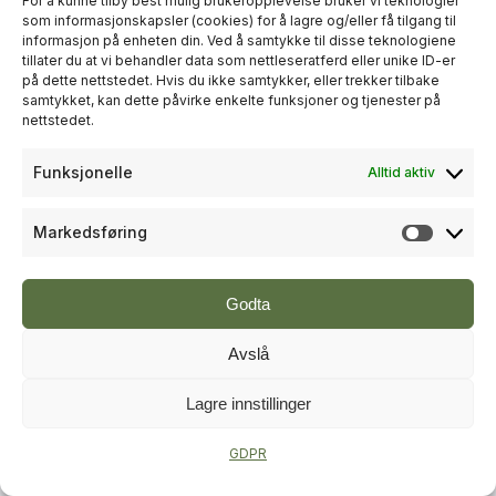
For å kunne tilby best mulig brukeropplevelse bruker vi teknologier
som informasjonskapsler (cookies) for å lagre og/eller få tilgang til
informasjon på enheten din. Ved å samtykke til disse teknologiene
+
PLUSS
tillater du at vi behandler data som nettleseratferd eller unike ID-er
på dette nettstedet. Hvis du ikke samtykker, eller trekker tilbake
samtykket, kan dette påvirke enkelte funksjoner og tjenester på
RÅDGIVNING
nettstedet.
Sweco økte omsetningen til over
Funksjonelle
Alltid aktiv
én milliard kroner i andre kvartal
Markedsføring
Markeds
Godta
Avslå
Lagre innstillinger
+
PLUSS
GDPR