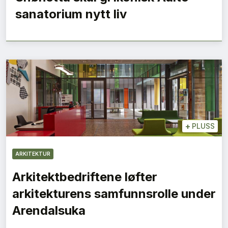
sanatorium nytt liv
+
PLUSS
ARKITEKTUR
Arkitektbedriftene løfter
arkitekturens samfunnsrolle under
Arendalsuka