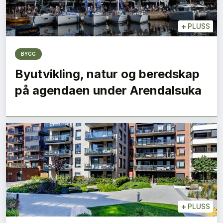
+
PLUSS
BYGG
Byutvikling, natur og beredskap
på agendaen under Arendalsuka
+
PLUSS