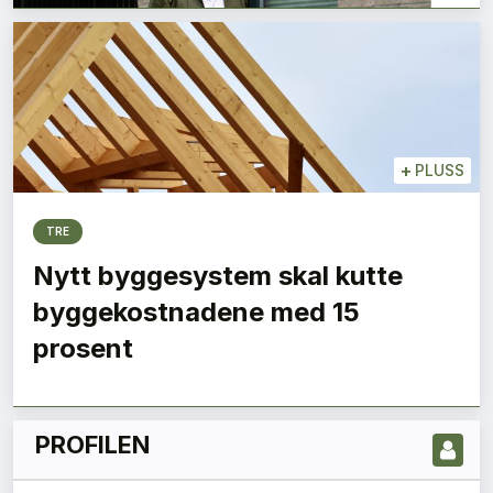
+
PLUSS
TRE
Nytt byggesystem skal kutte
LES NYESTE UTGIVELSE HER
byggekostnadene med 15
prosent
PROFILEN
1
2
3
Neste »