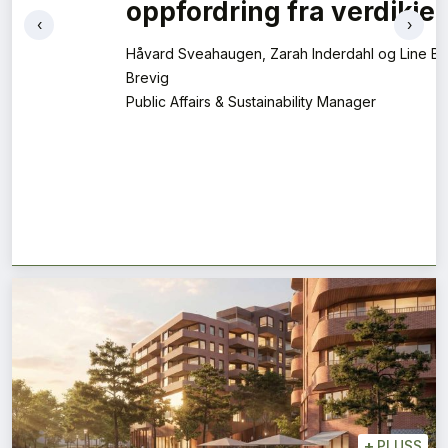
‹
›
+
PLUSS