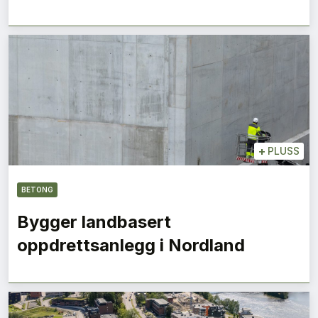
+
PLUSS
BETONG
Bygger landbasert
oppdrettsanlegg i Nordland