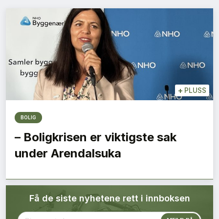
Bærekraft
Digitalisering
Eiendom
Øvrige
+
PLUSS
Tips redaksjonen
BOLIG
– Boligkrisen er viktigste sak
Annonsering
under Arendalsuka
Abonnere magasin
Få de siste nyhetene rett i innboksen
Abonnement Pluss