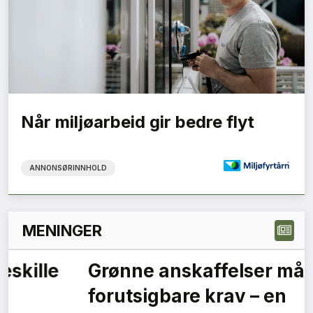
Når miljøarbeid gir bedre flyt
ANNONSØRINNHOLD
MENINGER
1
2
3
Neste »