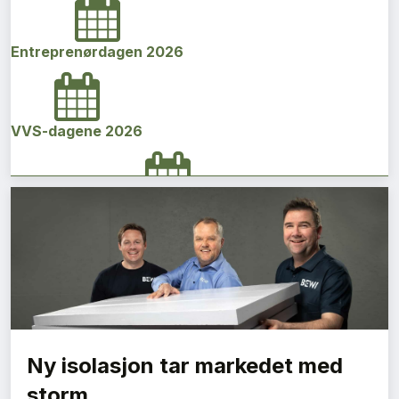
Entreprenørdagen 2026
VVS-dagene 2026
Norges bygg- og eiendomskonferanse 2026
Vi Bygger Vestland 2026
Ny isolasjon tar markedet med
Byggenæringens Klimakonferanse 2026
storm