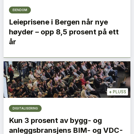
EIENDOM
Leieprisene i Bergen når nye
høyder – opp 8,5 prosent på ett
år
+
PLUSS
DIGITALISERING
Kun 3 prosent av bygg- og
anleggsbransjens BIM- og VDC-