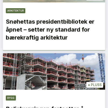
ARKITEKTUR
Snøhettas presidentbibliotek er
åpnet – setter ny standard for
bærekraftig arkitektur
+
PLUSS
BYGG