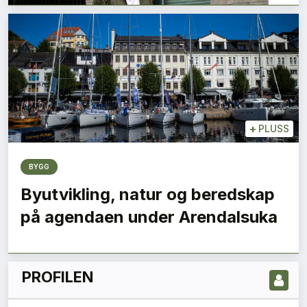
+
PLUSS
BYGG
LES NYESTE UTGIVELSE HER
Byutvikling, natur og beredskap
på agendaen under Arendalsuka
PROFILEN