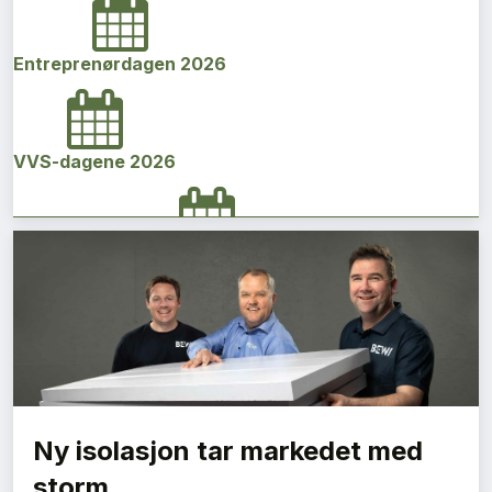
Entreprenørdagen 2026
VVS-dagene 2026
Norges bygg- og eiendomskonferanse 2026
Vi Bygger Vestland 2026
Ny isolasjon tar markedet med
Byggenæringens Klimakonferanse 2026
storm