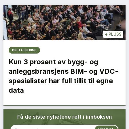
Bærekraft
Digitalisering
+
PLUSS
Eiendom
DIGITALISERING
Øvrige
Kun 3 prosent av bygg- og
Tips redaksjonen
anleggsbransjens BIM- og VDC-
spesialister har full tillit til egne
Annonsering
data
Abonnere magasin
Få de siste nyhetene rett i innboksen
Abonnement Pluss