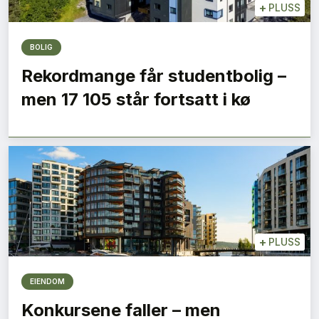
+
PLUSS
BOLIG
Rekordmange får studentbolig –
men 17 105 står fortsatt i kø
+
PLUSS
EIENDOM
Konkursene faller – men