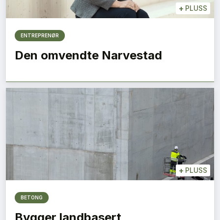
+
PLUSS
ENTREPRENØR
Den omvendte Narvestad
+
PLUSS
BETONG
Bygger landbasert