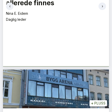
allerede finnes
‹
›
Nina E. Eidem
Daglig leder
+
PLUSS