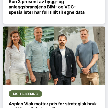
Kun 3 prosent av bygg- og
Bærekraft
anleggsbransjens BIM- og VDC-
spesialister har full tillit til egne data
Digitalisering
Eiendom
Øvrige
Tips redaksjonen
Annonsering
Abonnere magasin
DIGITALISERING
Abonnement Pluss
Asplan Viak mottar pris for strategisk bruk