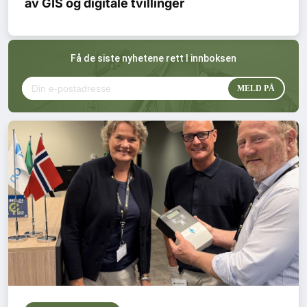
av GIS og digitale tvillinger
Kontakt oss
Login
Få de siste nyhetene rett I innboksen
SE BLADARKIV