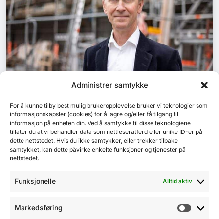
Administrer samtykke
For å kunne tilby best mulig brukeropplevelse bruker vi teknologier som
informasjonskapsler (cookies) for å lagre og/eller få tilgang til
DIGITALISERING
informasjon på enheten din. Ved å samtykke til disse teknologiene
tillater du at vi behandler data som nettleseratferd eller unike ID-er på
Digimeter rapporten 2025: Digital satsing
dette nettstedet. Hvis du ikke samtykker, eller trekker tilbake
står sterkt i nordisk byggebransje
samtykket, kan dette påvirke enkelte funksjoner og tjenester på
nettstedet.
Funksjonelle
Alltid aktiv
Markedsføring
Markeds