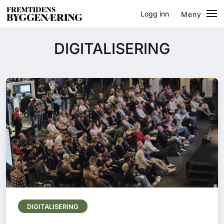
Logg inn
Meny
Lukk
Jobb
DIGITALISERING
Eventer
Prosjekter
Bygg-guiden
Logg inn
Bygg
Arkitektur
DIGITALISERING