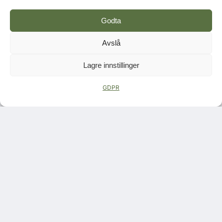
Godta
Avslå
Lagre innstillinger
GDPR
DIGITALISERING
Lanserer SmartCraft Spark