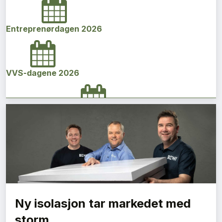
Entreprenørdagen 2026
VVS-dagene 2026
Norges bygg- og eiendomskonferanse 2026
Vi Bygger Vestland 2026
Ny isolasjon tar markedet med
Byggenæringens Klimakonferanse 2026
storm