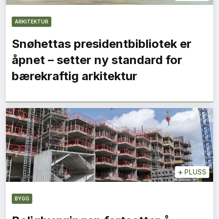
ARKITEKTUR
Snøhettas presidentbibliotek er
åpnet – setter ny standard for
bærekraftig arkitektur
+
PLUSS
BYGG