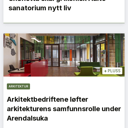
sanatorium nytt liv
+
PLUSS
ARKITEKTUR
Arkitektbedriftene løfter
arkitekturens samfunnsrolle under
Arendalsuka