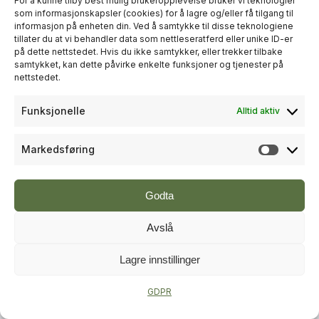
For å kunne tilby best mulig brukeropplevelse bruker vi teknologier
som informasjonskapsler (cookies) for å lagre og/eller få tilgang til
informasjon på enheten din. Ved å samtykke til disse teknologiene
+
PLUSS
tillater du at vi behandler data som nettleseratferd eller unike ID-er
på dette nettstedet. Hvis du ikke samtykker, eller trekker tilbake
samtykket, kan dette påvirke enkelte funksjoner og tjenester på
RÅDGIVNING
nettstedet.
Sweco økte omsetningen til over
Funksjonelle
Alltid aktiv
én milliard kroner i andre kvartal
Markedsføring
Markeds
Godta
Avslå
Lagre innstillinger
+
PLUSS
GDPR