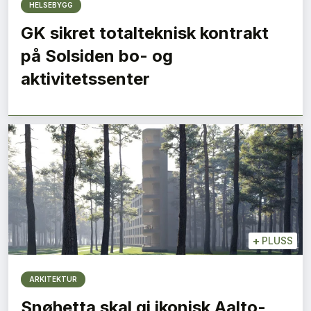
HELSEBYGG
GK sikret totalteknisk kontrakt
på Solsiden bo- og
aktivitetssenter
+
PLUSS
ARKITEKTUR
Snøhetta skal gi ikonisk Aalto-