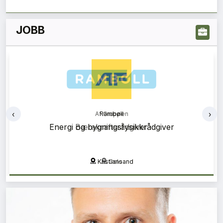
JOBB
‹
›
Rambøll
Energi og bygningsfysikkrådgiver
Kristiansand