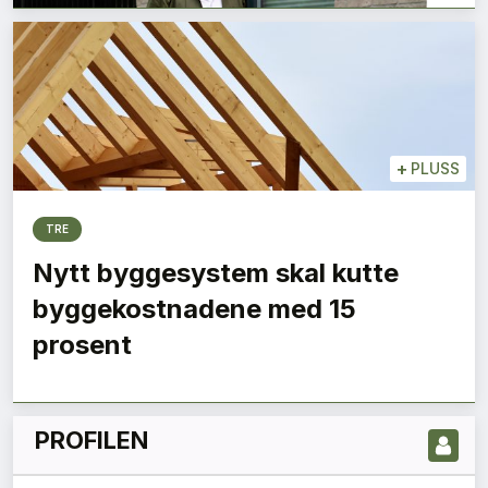
+
PLUSS
TRE
Nytt byggesystem skal kutte
LES NYESTE UTGIVELSE HER
byggekostnadene med 15
prosent
PROFILEN