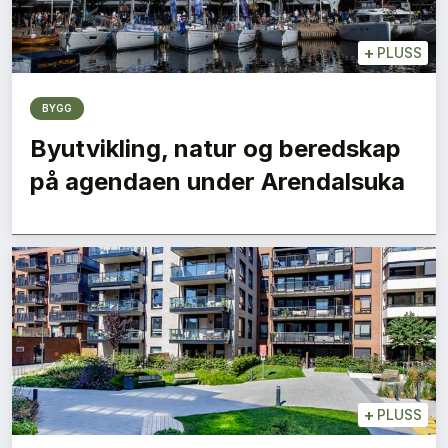
+
PLUSS
BYGG
Byutvikling, natur og beredskap
på agendaen under Arendalsuka
+
PLUSS