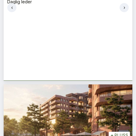
Daglig leder
‹
›
+
PLUSS