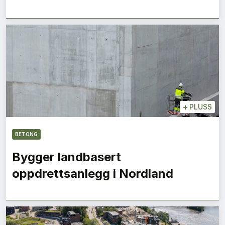
+
PLUSS
BETONG
Bygger landbasert
oppdrettsanlegg i Nordland