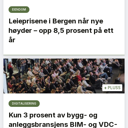
EIENDOM
Leieprisene i Bergen når nye
høyder – opp 8,5 prosent på ett
år
+
PLUSS
DIGITALISERING
Kun 3 prosent av bygg- og
anleggsbransjens BIM- og VDC-