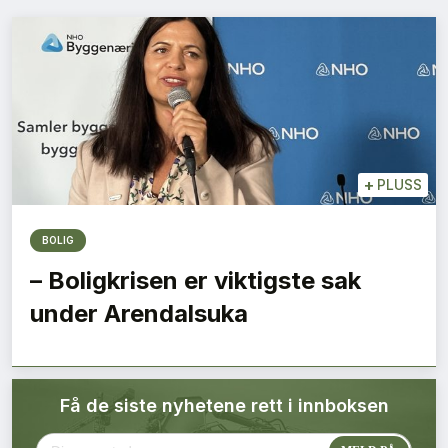
Bærekraft
Digitalisering
Eiendom
Øvrige
+
PLUSS
Tips redaksjonen
BOLIG
– Boligkrisen er viktigste sak
Annonsering
under Arendalsuka
Abonnere magasin
Få de siste nyhetene rett i innboksen
Abonnement Pluss