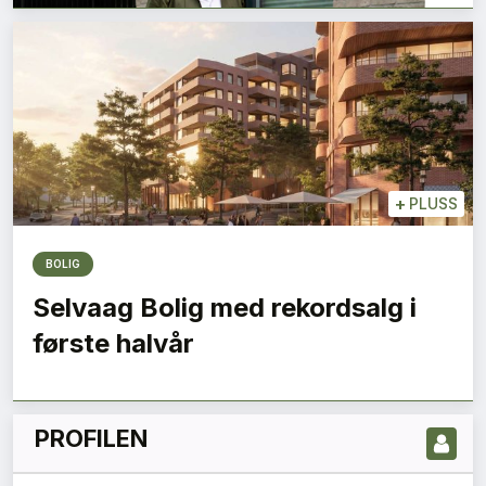
+
PLUSS
BOLIG
LES NYESTE UTGIVELSE HER
Selvaag Bolig med rekordsalg i
første halvår
PROFILEN