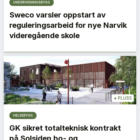
UNDERVISNINGSBYGG
Sweco varsler oppstart av
reguleringsarbeid for nye Narvik
videregående skole
+
PLUSS
HELSEBYGG
GK sikret totalteknisk kontrakt
på Solsiden bo- og