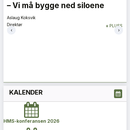
Flygelederen som ble best på
bakken
Tore Tveit
‹
›
Direktør
+
PLUSS
KALENDER
HMS-konferansen 2026