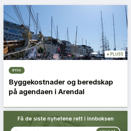
Bærekraft
Digitalisering
Eiendom
Øvrige
+
PLUSS
Tips redaksjonen
BYGG
Byggekostnader og beredskap
Annonsering
på agendaen i Arendal
Abonnere magasin
Få de siste nyhetene rett i innboksen
Abonnement Pluss