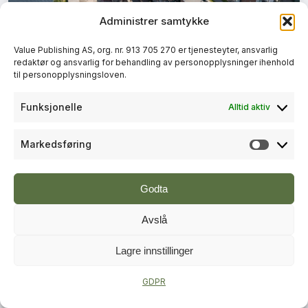
Administrer samtykke
+
PLUSS
Value Publishing AS, org. nr. 913 705 270 er tjenesteyter, ansvarlig
redaktør og ansvarlig for behandling av personopplysninger ihenhold
BYUTVIKLING
til personopplysningsloven.
Lokal vinner fra Skien og
Funksjonelle
Alltid aktiv
Porsgrunn i Norges beste bygrep
Markedsføring
Markeds
Godta
Avslå
Lagre innstillinger
+
PLUSS
GDPR