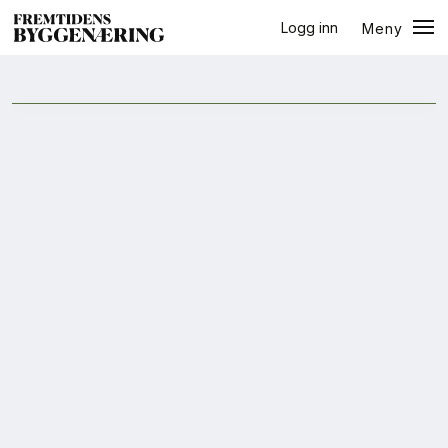
Logg inn
Meny
ressursbruk
Lukk
Jobb
+
PLUSS
Eventer
Prosjekter
Bygg-guiden
Logg inn
Bygg
Arkitektur