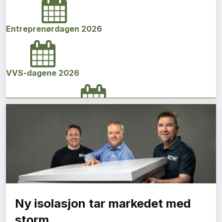
Entreprenørdagen 2026
VVS-dagene 2026
Norges bygg- og eiendomskonferanse 2026
Vi Bygger Vestland 2026
Ny isolasjon tar markedet med
Byggenæringens Klimakonferanse 2026
storm