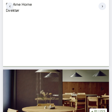
Helga Iselin Wåseth og Veronika Zaikina
‹
›
Fagansvarlig og førsteamanuensis
+
PLUSS