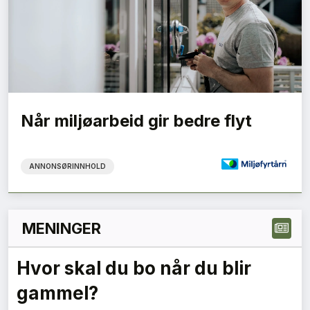
Når miljøarbeid gir bedre flyt
ANNONSØRINNHOLD
MENINGER
Skal dagslys bli et klasseskille
i boligmarkedet?