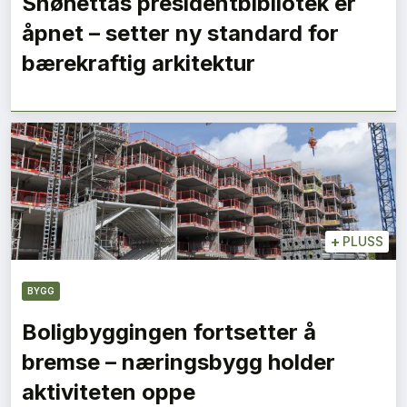
Snøhettas presidentbibliotek er
åpnet – setter ny standard for
bærekraftig arkitektur
+
PLUSS
BYGG
Boligbyggingen fortsetter å
bremse – næringsbygg holder
aktiviteten oppe