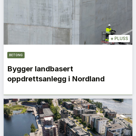
+
PLUSS
BETONG
Bygger landbasert
oppdrettsanlegg i Nordland