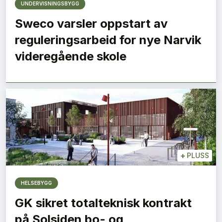
UNDERVISNINGSBYGG
Sweco varsler oppstart av
reguleringsarbeid for nye Narvik
videregående skole
+
PLUSS
HELSEBYGG
GK sikret totalteknisk kontrakt
på Solsiden bo- og