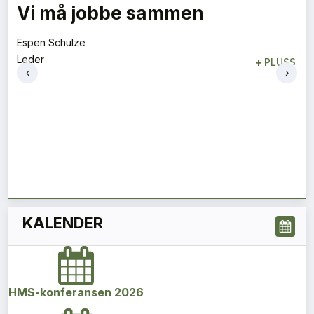
Det er nå vi kan gjøre noe med
det
Siv Tallang-Vold
‹
›
Miljøsjef
+
PLUSS
KALENDER
HMS-konferansen 2026