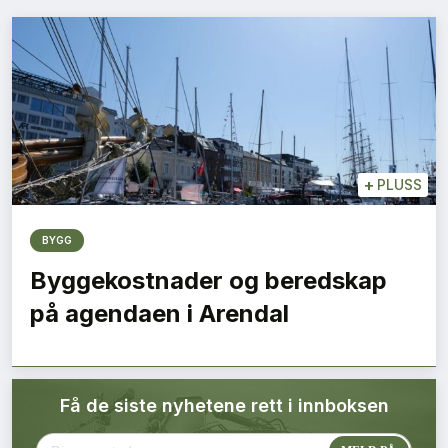
Bærekraft
Digitalisering
Eiendom
Øvrige
+
PLUSS
Tips redaksjonen
BYGG
Byggekostnader og beredskap
Annonsering
på agendaen i Arendal
Abonnere magasin
Få de siste nyhetene rett i innboksen
Abonnement Pluss