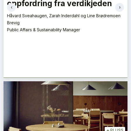
Daglig leder
‹
›
+
PLUSS