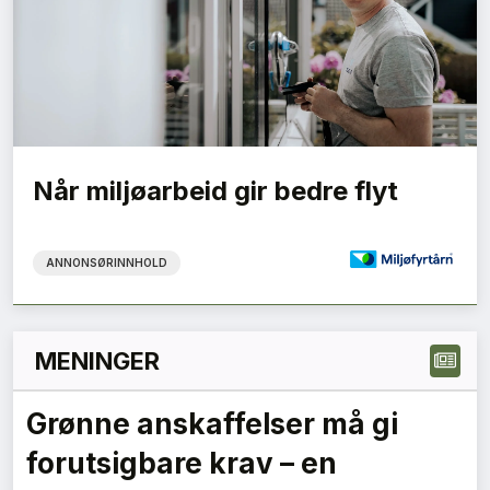
Når miljøarbeid gir bedre flyt
ANNONSØRINNHOLD
MENINGER
En ny vår for transformasjon
Mie Fuglseth