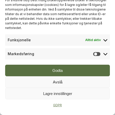
For å kunne tilby best mulig brukeropplevelse bruker vi teknologier
som informasjonskapsler (cookies) for å lagre og/eller få tilgang til
informasjon på enheten din. Ved å samtykke til disse teknologiene
+
PLUSS
tillater du at vi behandler data som nettleseratferd eller unike ID-er
på dette nettstedet. Hvis du ikke samtykker, eller trekker tilbake
samtykket, kan dette påvirke enkelte funksjoner og tjenester på
BYUTVIKLING
nettstedet.
Lokal vinner fra Skien og
Funksjonelle
Alltid aktiv
Porsgrunn i Norges beste bygrep
Markedsføring
Markeds
Godta
Avslå
Lagre innstillinger
+
PLUSS
GDPR