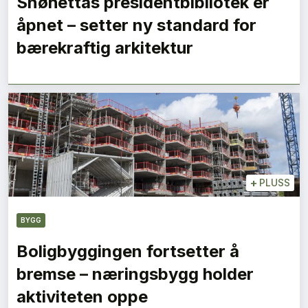
Snøhettas presidentbibliotek er
åpnet – setter ny standard for
bærekraftig arkitektur
+
PLUSS
BYGG
Boligbyggingen fortsetter å
bremse – næringsbygg holder
aktiviteten oppe