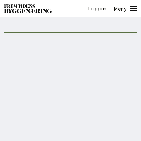
Logg inn
Meny
ressursbruk
Lukk
Jobb
+
PLUSS
Eventer
Prosjekter
Bygg-guiden
Logg inn
Bygg
Arkitektur