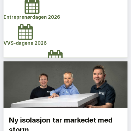
Entreprenørdagen 2026
VVS-dagene 2026
Norges bygg- og eiendomskonferanse 2026
Vi Bygger Vestland 2026
Ny isolasjon tar markedet med
Byggenæringens Klimakonferanse 2026
storm