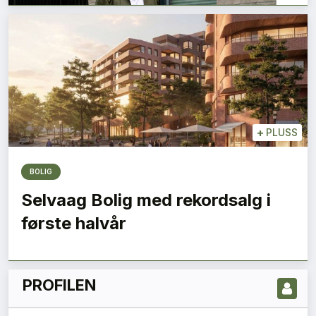
+
PLUSS
BOLIG
LES NYESTE UTGIVELSE HER
Selvaag Bolig med rekordsalg i
første halvår
PROFILEN