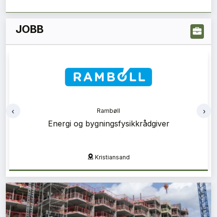
JOBB
‹
›
Vedal
Vedal Entreprenør søker prosjekteringsleder
Oslo