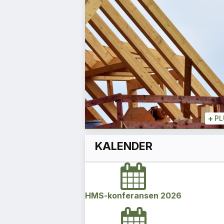
gg for en ny
+
PLUSS
+
PL
KALENDER
HMS-konferansen 2026