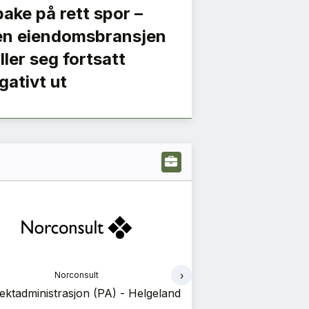
lbake på rett spor –
n eiendomsbransjen
iller seg fortsatt
gativt ut
›
Norconsult
Af Gr
ektadministrasjon (PA) - Helgeland
Erfaren prosj