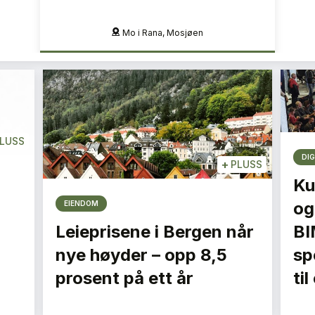
Mo i Rana, Mosjøen
LUSS
DIG
+
PLUSS
Ku
og
EIENDOM
Leieprisene i Bergen når
BI
nye høyder – opp 8,5
spe
prosent på ett år
ti