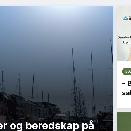
BO
– 
sa
r og beredskap på