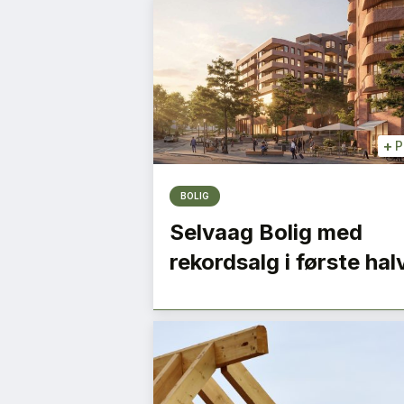
+
P
BOLIG
Selvaag Bolig med
rekordsalg i første hal
1
2
3
Neste »
ige