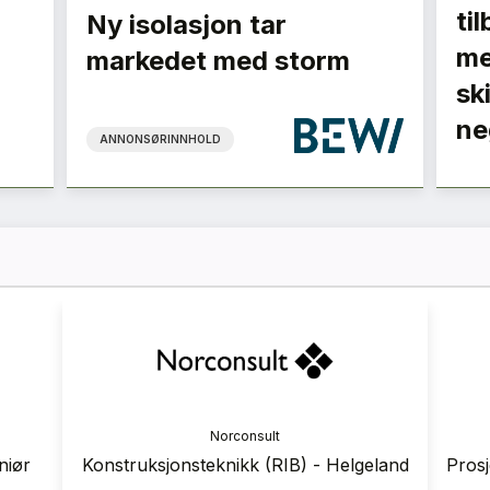
ti
Ny isolasjon tar
me
markedet med storm
sk
ne
ANNONSØRINNHOLD
ranse
Norconsult
 2026
niør
Konstruksjonsteknikk (RIB) - Helgeland
Prosj