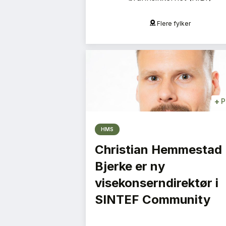
Oslo
Flere fylker
+
P
HMS
Christian Hemmestad
Bjerke er ny
visekonserndirektør i
SINTEF Community