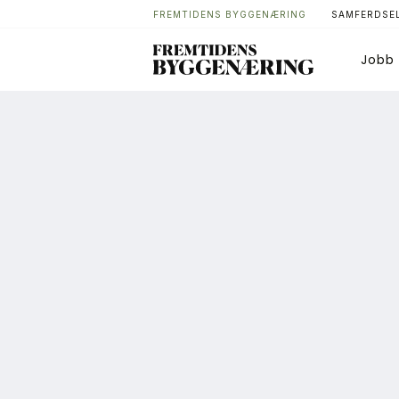
FREMTIDENS BYGGENÆRING
SAMFERDSEL
Jobb
Bygg
T
Arkitektur
A
Bærekraft
A
Digitalisering
A
Eiendom
K
Øvrige
L