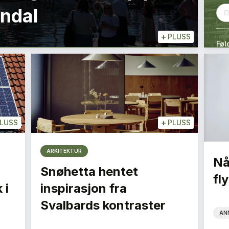
endal
+
PLUSS
Føl
+
LUSS
PLUSS
ARKITEKTUR
Nå
Snøhetta hentet
fly
 i
inspirasjon fra
Svalbards kontraster
AN