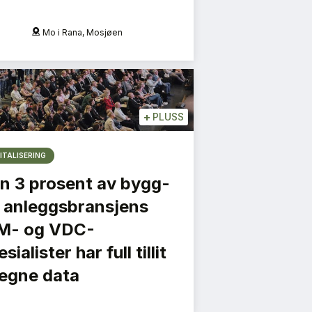
Mo i Rana, Mosjøen
O
+
PLUSS
ITALISERING
n 3 prosent av bygg-
 anleggsbransjens
M- og VDC-
sialister har full tillit
l egne data