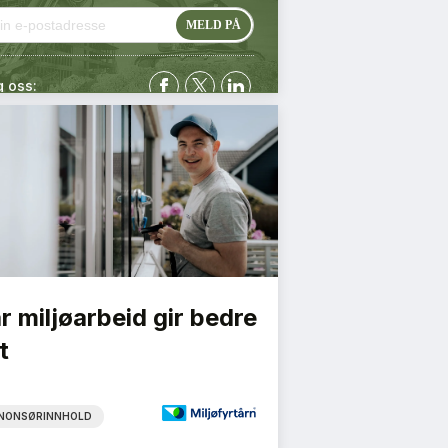
g oss:
r miljøarbeid gir bedre
t
NONSØRINNHOLD