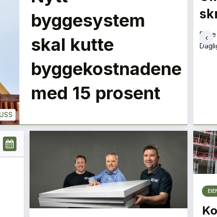
Narvestad
sk
LE
byggesystem
Marianne Gjertsen
Rune
‹
skal kutte
Konsernsjef
Dagli
+
PLUSS
byggekostnadene
med 15 prosent
USS
EI
Ko