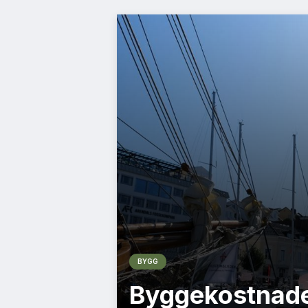
BYGG
Byggekostnade