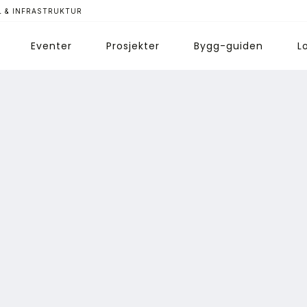
 & INFRASTRUKTUR
Eventer
Prosjekter
Bygg-guiden
L
ips redaksjonen
nnonsering
bonnere magasin
bonnement Pluss
ontakt oss
ogin