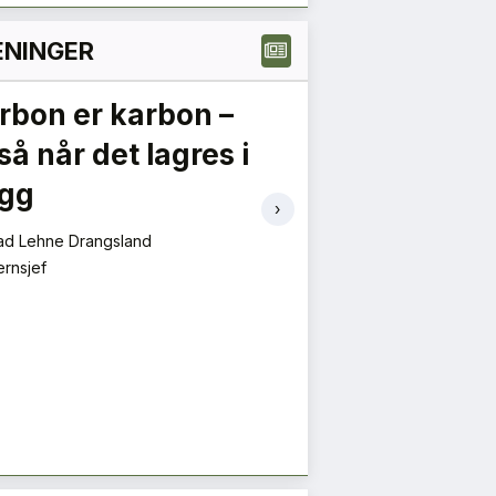
NINGER
rbon er karbon –
Hvor skal d
så når det lagres i
blir gamme
gg
Per-Arne Horne
›
Direktør
ad Lehne Drangsland
rnsjef