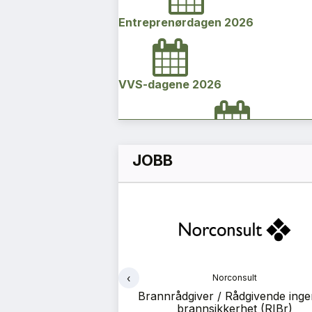
Entreprenørdagen 2026
VVS-dagene 2026
Norges bygg- og eiendomskonfe
JOBB
2026
Vi Bygger Vestland 2026
‹
dal
Norconsult
Byggenæringens Klimakonferanse
t søker erfaren
Brannrådgiver / Rådgivende inge
ktleder
brannsikkerhet (RIBr)