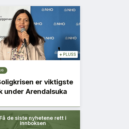
+
PLUSS
LIG
Boligkrisen er viktigste
k under Arendalsuka
Få de siste nyhetene rett i
innboksen