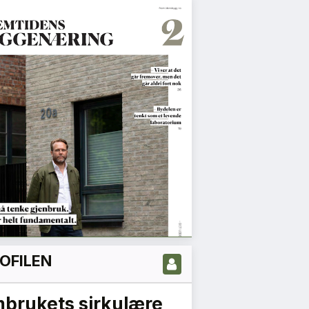
OFILEN
brukets sirkulære
Vi må være