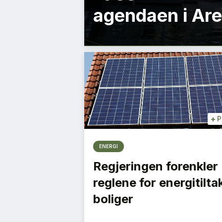
agendaen i Ar
+
P
ENERGI
Regjeringen forenkler
reglene for energitiltak
boliger