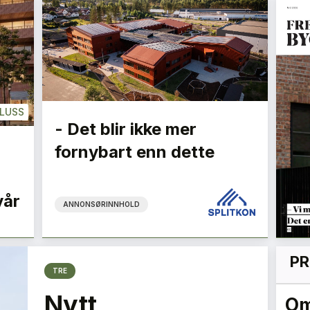
LUSS
- Det blir ikke mer
fornybart enn dette
vår
ANNONSØRINNHOLD
PR
TRE
Nytt
Den omvendte
Om