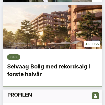
+
PLUSS
BOLIG
LES NYESTE UTGIVELSE HER
Selvaag Bolig med rekordsalg i
første halvår
PROFILEN