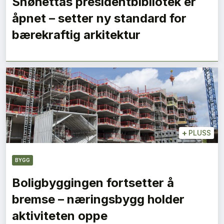
Snøhettas presidentbibliotek er
åpnet – setter ny standard for
bærekraftig arkitektur
+
PLUSS
BYGG
Boligbyggingen fortsetter å
bremse – næringsbygg holder
aktiviteten oppe