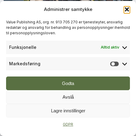
Administrer samtykke
+
PLUSS
Value Publishing AS, org. nr. 913 705 270 er tjenesteyter, ansvarlig
redaktør og ansvarlig for behandling av personopplysninger ihenhold
BYUTVIKLING
til personopplysningsloven.
Lokal vinner fra Skien og
Funksjonelle
Alltid aktiv
Porsgrunn i Norges beste bygrep
Markedsføring
Markeds
Godta
Avslå
Lagre innstillinger
+
PLUSS
GDPR