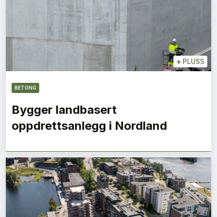
+
PLUSS
BETONG
Bygger landbasert
oppdrettsanlegg i Nordland