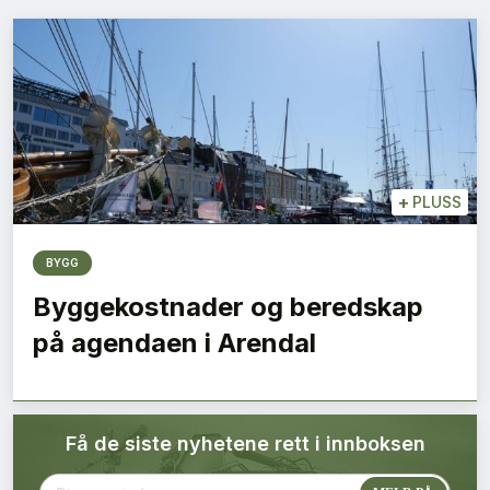
Bærekraft
Digitalisering
Eiendom
Øvrige
+
PLUSS
Tips redaksjonen
BYGG
Byggekostnader og beredskap
Annonsering
på agendaen i Arendal
Abonnere magasin
Få de siste nyhetene rett i innboksen
Abonnement Pluss