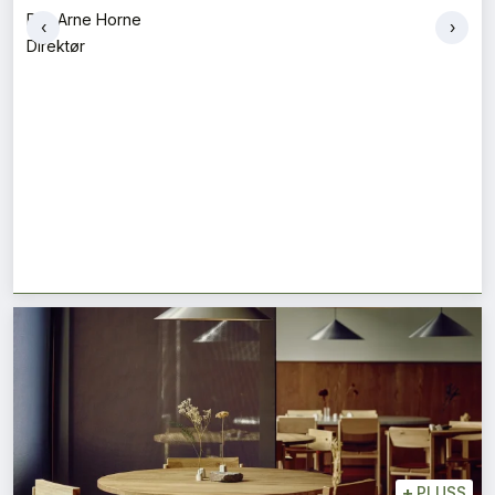
Per-Arne Horne
‹
›
Direktør
+
PLUSS