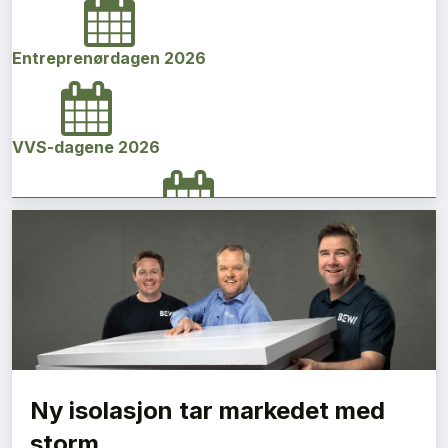
Entreprenørdagen 2026
VVS-dagene 2026
Norges bygg- og eiendomskonferanse 2026
Vi Bygger Vestland 2026
Ny isolasjon tar markedet med
Byggenæringens Klimakonferanse 2026
storm