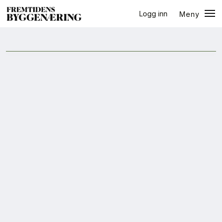
Logg inn
Meny
ressursbruk
Lukk
Jobb
+
PLUSS
Eventer
Prosjekter
Bygg-guiden
Logg inn
Bygg
Arkitektur