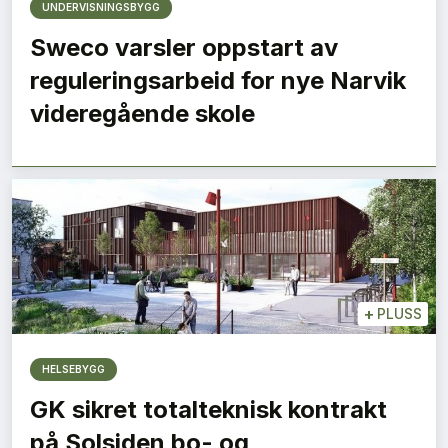
UNDERVISNINGSBYGG
Sweco varsler oppstart av
reguleringsarbeid for nye Narvik
videregående skole
+
PLUSS
HELSEBYGG
GK sikret totalteknisk kontrakt
på Solsiden bo- og