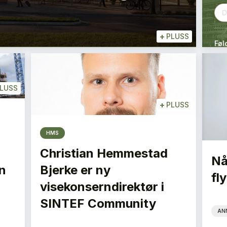
+
PLUSS
Føl
LUSS
+
PLUSS
HMS
Christian Hemmestad
Nå
n
Bjerke er ny
fly
visekonserndirektør i
SINTEF Community
AN