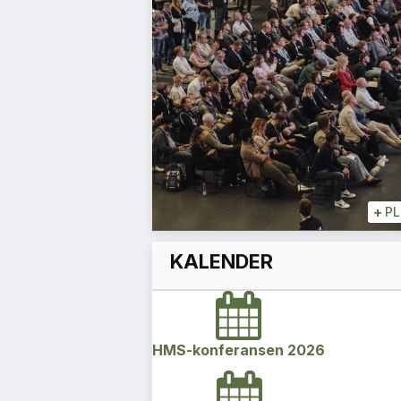
akken
Espen Schulze
Leder
+
+
PLUSS
+
P
KALENDER
HMS-konferansen 2026