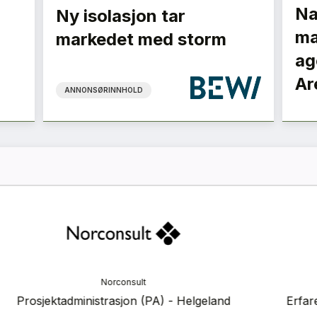
Na
Ny isolasjon tar
ma
markedet med storm
ag
Ar
ANNONSØRINNHOLD
ranse
Vedal
 2026
er
Vedal Entreprenør søker
Veda
prosjekteringsleder