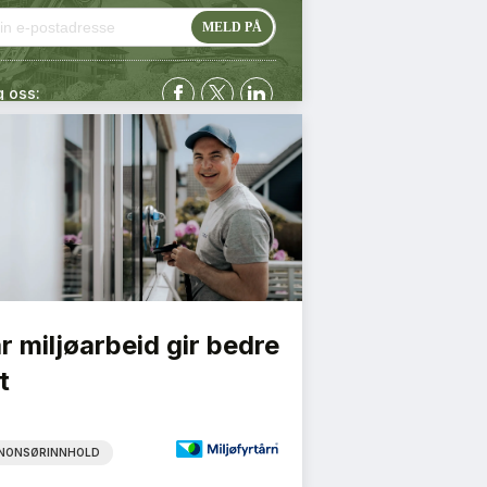
g oss:
r miljøarbeid gir bedre
t
NONSØRINNHOLD