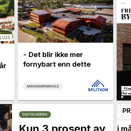
LUSS
- Det blir ikke mer
fornybart enn dette
år
ANNONSØRINNHOLD
PR
DIGITALISERING
Kun 3 prosent av
n
Det er nå vi kan gjøre
Gr