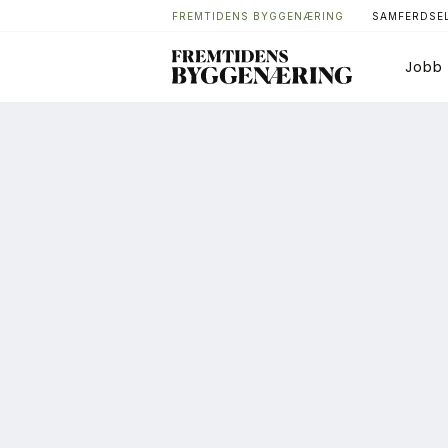
FREMTIDENS BYGGENÆRING
SAMFERDSEL
Jobb
Bygg
T
Arkitektur
A
Bærekraft
A
Digitalisering
A
Eiendom
K
Øvrige
L