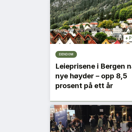
+
P
EIENDOM
Leieprisene i Bergen n
nye høyder – opp 8,5
prosent på ett år
en som ble
Vi må jobbe samme