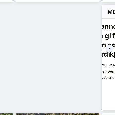
ME
Hvorfor lytter ikke
Er 
politikerne til
gr
ne
byggebransjen?
Mie F
‹
Dagli
Bent Halvard Tveit
Kjededirektør