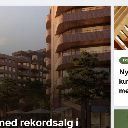
TR
Ny
ku
me
med rekordsalg i