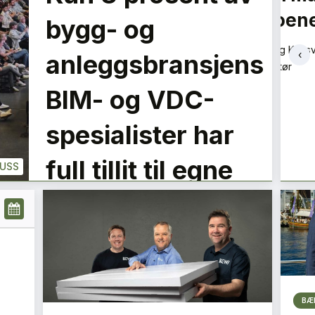
noe med det
fo
LE
bygg- og
PLUSS
Siv Tallang-Vold
Chris
‹
anleggsbransjens
Miljøsjef
Rekru
+
PLUSS
BIM- og VDC-
spesialister har
full tillit til egne
LUSS
data
BÆ