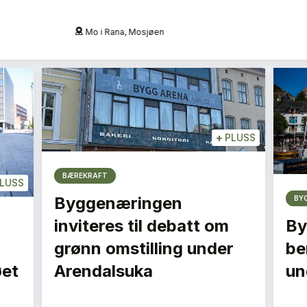
Oslo
+
PLUSS
BÆREKRAFT
LUSS
Byggenæringen
BY
inviteres til debatt om
By
grønn omstilling under
be
øet
Arendalsuka
un