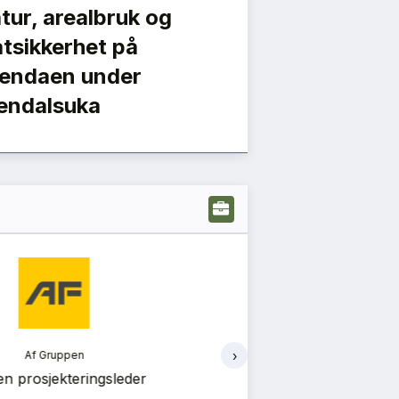
tur, arealbruk og
tsikkerhet på
endaen under
endalsuka
›
Vedal
Ve
l Entreprenør søker prosjektleder
Vedal Prosjekt sø