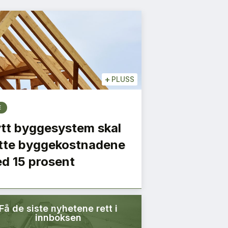
+
PLUSS
E
tt byggesystem skal
tte byggekostnadene
d 15 prosent
Få de siste nyhetene rett i
innboksen