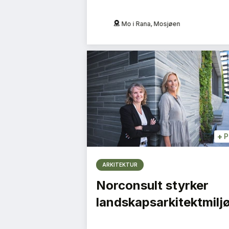
Oslo
Kristiansand
+
P
ARKITEKTUR
Norconsult styrker
landskapsarkitektmilj