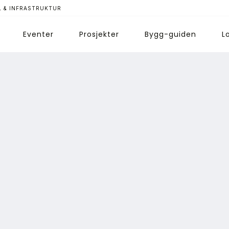
 & INFRASTRUKTUR
Eventer
Prosjekter
Bygg-guiden
L
ips redaksjonen
nnonsering
bonnere magasin
bonnement Pluss
ontakt oss
ogin