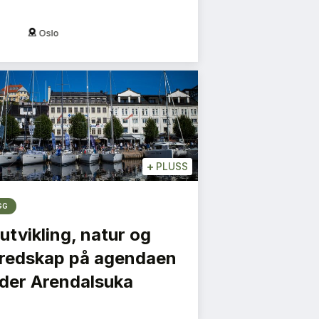
Oslo
O
+
PLUSS
GG
utvikling, natur og
redskap på agendaen
der Arendalsuka