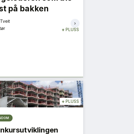
st på bakken
S NYESTE UTGIVELSE
Espen Schulze
HER
Leder
Tveit
›
tør
+
PLUSS
+
PLUSS
ENDOM
nkursutviklingen