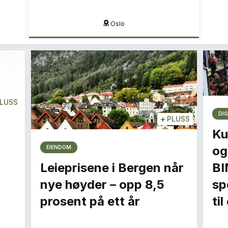
Oslo
LUSS
DIG
+
PLUSS
Ku
og
EIENDOM
Leieprisene i Bergen når
BI
nye høyder – opp 8,5
spe
prosent på ett år
ti