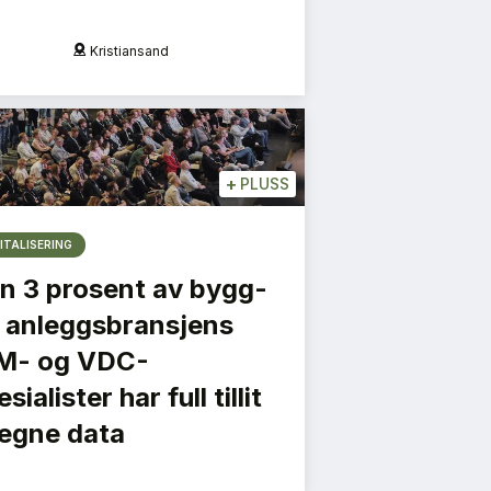
Kristiansand
O
+
PLUSS
ITALISERING
n 3 prosent av bygg-
 anleggsbransjens
M- og VDC-
sialister har full tillit
l egne data