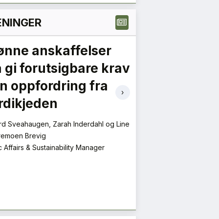
NINGER
ønne anskaffelser
En ny vår fo
 gi forutsigbare krav
transforma
en oppfordring fra
Mie Fuglseth
›
rdikjeden
Daglig leder
d Sveahaugen, Zarah Inderdahl og Line
remoen Brevig
c Affairs & Sustainability Manager