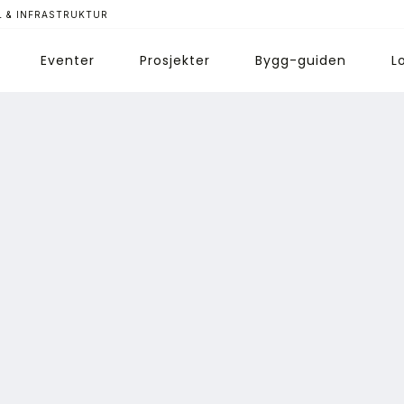
 & INFRASTRUKTUR
Eventer
Prosjekter
Bygg-guiden
L
ips redaksjonen
nnonsering
bonnere magasin
bonnement Pluss
ontakt oss
ogin