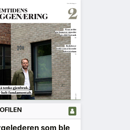
OFILEN
ygelederen som ble
Vi må jobb