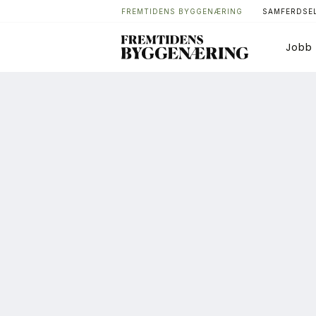
FREMTIDENS BYGGENÆRING
SAMFERDSEL
Jobb
Bygg
T
Arkitektur
A
Bærekraft
A
Digitalisering
A
Eiendom
K
Øvrige
L