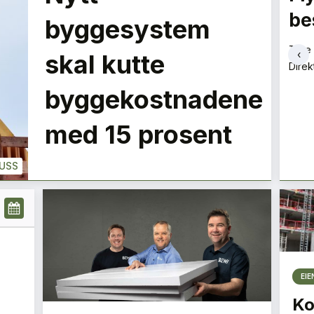
siloene
be
LE
byggesystem
Aslaug Koksvik
Tore 
‹
skal kutte
Direktør
Direk
+
PLUSS
PLUSS
byggekostnadene
med 15 prosent
USS
EI
Ko