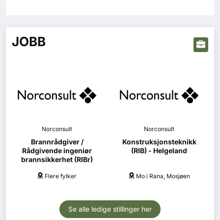
JOBB
Norconsult
Norconsult
Brannrådgiver /
Konstruksjonsteknikk
Rådgivende ingeniør
(RIB) - Helgeland
brannsikkerhet (RIBr)
Flere fylker
Mo i Rana, Mosjøen
Se alle ledige stillinger her