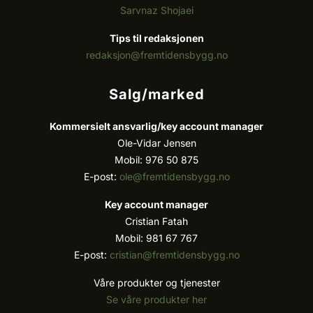
Sarvnaz Shojaei
Tips til redaksjonen
redaksjon@fremtidensbygg.no
Salg/marked
Kommersielt ansvarlig/k
ey account manager
Ole-Vidar Jensen
Mobil: 976 50 875
E-post:
ole@fremtidensbygg.no
Key account manager
Cristian Fatah
Mobil: 981 67 767
E-post:
cristian@fremtidensbygg.no
Våre produkter og tjenester
Se våre produkter her