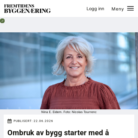
Logg inn
Meny
Lukk
Jobb
Eventer
Prosjekter
Bygg-guiden
Logg inn
Bygg
Nina E. Eidem. Foto: Nicolas Tourrenc
PUBLISERT:
22.06.2026
Arkitektur
Ombruk av bygg starter med å