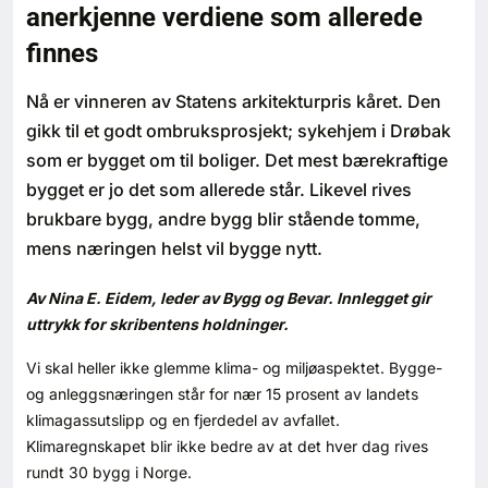
anerkjenne verdiene som allerede
Bærekraft
finnes
Digitalisering
Nå er vinneren av Statens arkitekturpris kåret. Den
gikk til et godt ombruksprosjekt; sykehjem i Drøbak
Eiendom
som er bygget om til boliger. Det mest bærekraftige
bygget er jo det som allerede står. Likevel rives
Øvrige
brukbare bygg, andre bygg blir stående tomme,
mens næringen helst vil bygge nytt.
Tips redaksjonen
Av Nina E. Eidem, leder av Bygg og Bevar
.
Innlegget gir
Annonsering
uttrykk for skribentens holdninger.
Vi skal heller ikke glemme klima- og miljøaspektet. Bygge-
Abonnere magasin
og anleggsnæringen står for nær 15 prosent av landets
klimagassutslipp og en fjerdedel av avfallet.
Abonnement Pluss
Klimaregnskapet blir ikke bedre av at det hver dag rives
rundt 30 bygg i Norge.