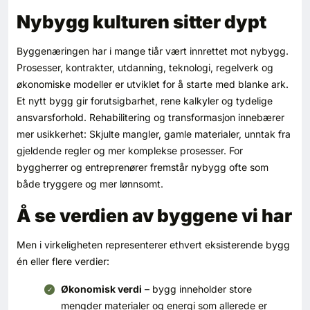
Kontakt oss
Nybygg kulturen sitter dypt
Login
Byggenæringen har i mange tiår vært innrettet mot nybygg.
Prosesser, kontrakter, utdanning, teknologi, regelverk og
økonomiske modeller er utviklet for å starte med blanke ark.
Et nytt bygg gir forutsigbarhet, rene kalkyler og tydelige
ansvarsforhold. Rehabilitering og transformasjon innebærer
mer usikkerhet: Skjulte mangler, gamle materialer, unntak fra
gjeldende regler og mer komplekse prosesser. For
byggherrer og entreprenører fremstår nybygg ofte som
både tryggere og mer lønnsomt.
Å se verdien av byggene vi har
Men i virkeligheten representerer ethvert eksisterende bygg
én eller flere verdier:
Økonomisk verdi
– bygg inneholder store
SE BLADARKIV
mengder materialer og energi som allerede er