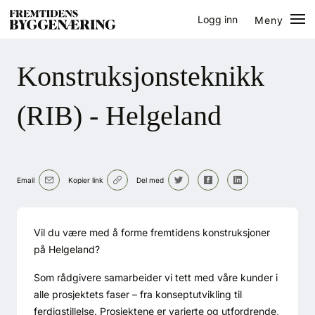
Logg inn
Meny
Lukk
Jobb
Konstruksjonsteknikk
Eventer
(RIB) - Helgeland
Prosjekter
Bygg-guiden
Email
Kopier link
Del med
Logg inn
Vil du være med å forme fremtidens konstruksjoner
på Helgeland?
Bygg
Som rådgivere samarbeider vi tett med våre kunder i
Arkitektur
alle prosjektets faser – fra konseptutvikling til
ferdigstillelse. Prosjektene er varierte og utfordrende,