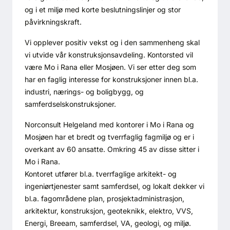
Bærekraft
og i et miljø med korte beslutningslinjer og stor
påvirkningskraft.
Digitalisering
Vi opplever positiv vekst og i den sammenheng skal
vi utvide vår konstruksjonsavdeling. Kontorsted vil
Eiendom
være Mo i Rana eller Mosjøen. Vi ser etter deg som
har en faglig interesse for konstruksjoner innen bl.a.
industri, nærings- og boligbygg, og
Øvrige
samferdselskonstruksjoner.
Tips redaksjonen
Norconsult Helgeland med kontorer i Mo i Rana og
Mosjøen har et bredt og tverrfaglig fagmiljø og er i
overkant av 60 ansatte. Omkring 45 av disse sitter i
Annonsering
Mo i Rana.
Kontoret utfører bl.a. tverrfaglige arkitekt- og
Abonnere magasin
ingeniørtjenester samt samferdsel, og lokalt dekker vi
bl.a. fagområdene plan, prosjektadministrasjon,
Abonnement Pluss
arkitektur, konstruksjon, geoteknikk, elektro, VVS,
Energi, Breeam, samferdsel, VA, geologi, og miljø.