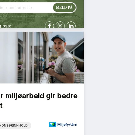
g oss:
r miljøarbeid gir bedre
t
NONSØRINNHOLD