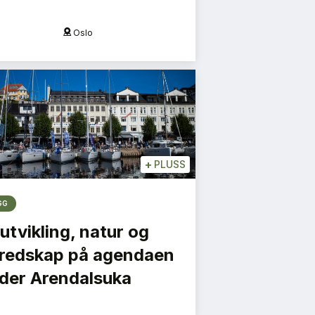
Oslo
O
+
PLUSS
GG
utvikling, natur og
redskap på agendaen
der Arendalsuka