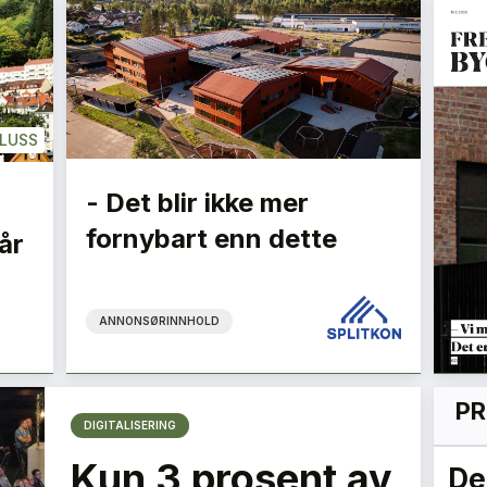
LUSS
- Det blir ikke mer
fornybart enn dette
år
ANNONSØRINNHOLD
PR
DIGITALISERING
Kun 3 prosent av
le
Vi må jobbe sammen
De