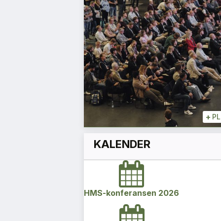
best på bakken
Tore Tveit
Direktør
+
+
PLUSS
+
P
KALENDER
HMS-konferansen 2026