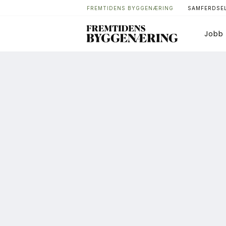
FREMTIDENS BYGGENÆRING
SAMFERDSEL
Jobb
Bygg
T
Arkitektur
A
Bærekraft
A
Digitalisering
A
Eiendom
K
Øvrige
L