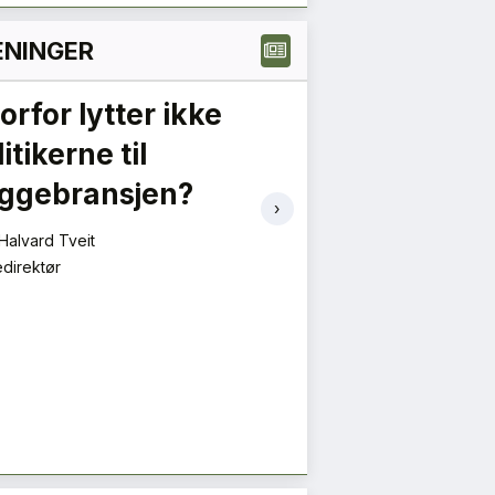
NINGER
orfor lytter ikke
Er det rikti
itikerne til
grønt nå?
ggebransjen?
Mie Fuglseth
›
Daglig leder
Halvard Tveit
direktør