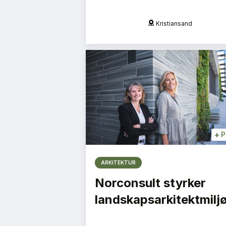
Oslo
Kristiansand
+
P
ARKITEKTUR
Norconsult styrker
landskapsarkitektmilj