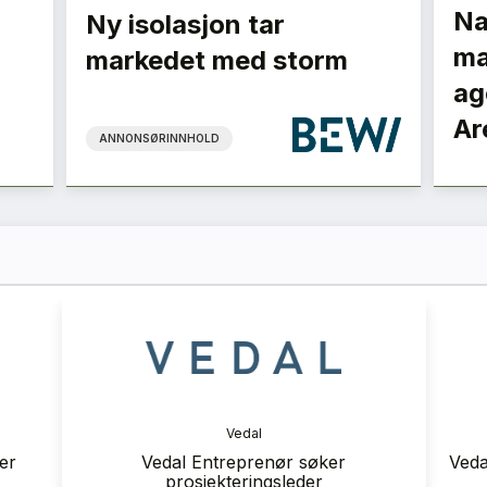
Na
Ny isolasjon tar
ma
markedet med storm
ag
Ar
ANNONSØRINNHOLD
ranse
Vedal
 2026
er
Vedal Entreprenør søker
Veda
prosjekteringsleder