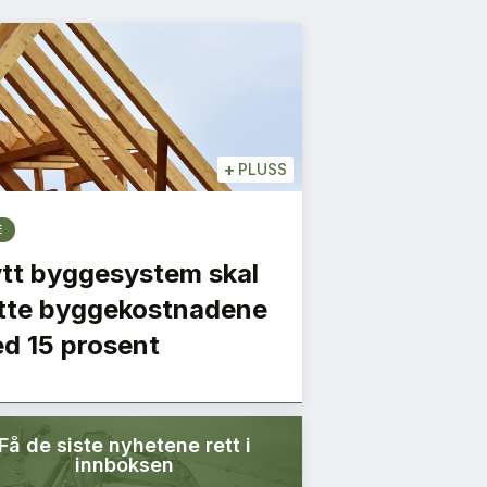
+
PLUSS
E
tt byggesystem skal
tte byggekostnadene
d 15 prosent
Få de siste nyhetene rett i
innboksen