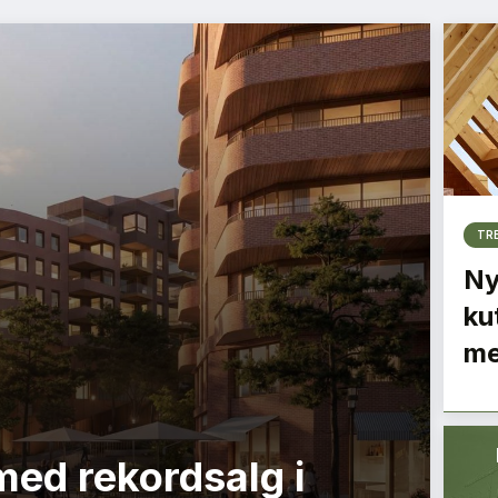
TR
Ny
ku
me
med rekordsalg i