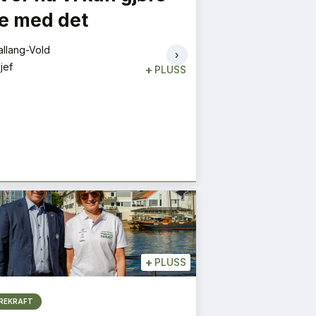
e med det
for andre
S NYESTE UTGIVELSE
HER
allang-Vold
Christian Scheen
›
jef
Rekrutteringssjef
+
PLUSS
+
PLUSS
REKRAFT