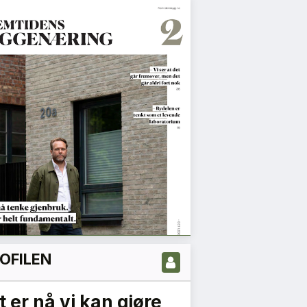
OFILEN
t er nå vi kan gjøre
Gründeren 