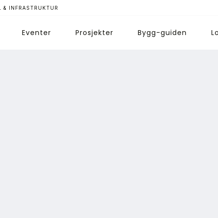
 & INFRASTRUKTUR
Eventer
Prosjekter
Bygg-guiden
L
ips redaksjonen
nnonsering
bonnere magasin
bonnement Pluss
ontakt oss
ogin