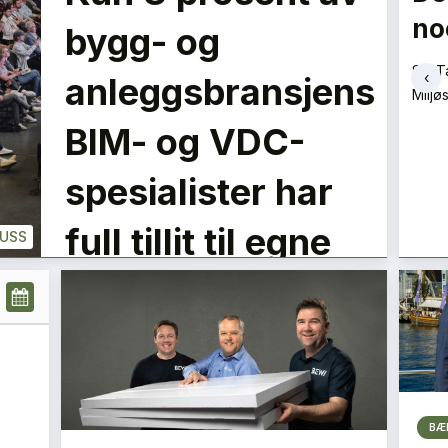
no
LE
bygg- og
Espen Schulze
Leder
+
PLUSS
Siv T
‹
anleggsbransjens
Miljøs
PLUSS
BIM- og VDC-
spesialister har
full tillit til egne
LUSS
data
BÆ