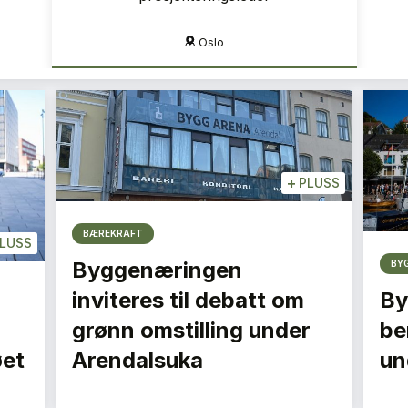
Oslo
+
PLUSS
BÆREKRAFT
LUSS
Byggenæringen
BY
inviteres til debatt om
By
grønn omstilling under
be
øet
Arendalsuka
un