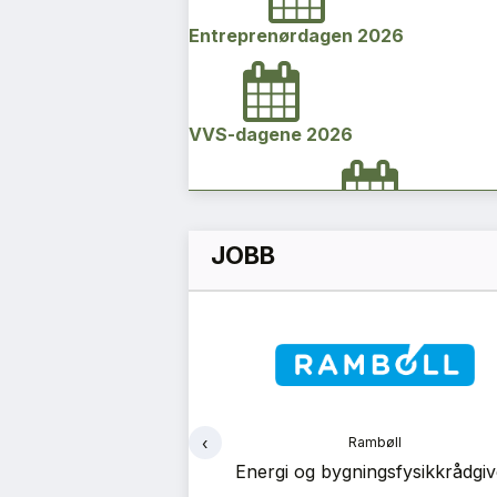
Entreprenørdagen 2026
VVS-dagene 2026
Norges bygg- og eiendomskonfe
JOBB
2026
Vi Bygger Vestland 2026
‹
ruppen
Rambøll
Byggenæringens Klimakonferanse
tsrådgiver
Energi og bygningsfysikkrådgiv