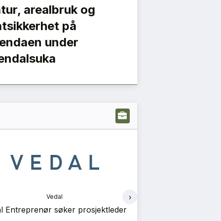
tur, arealbruk og
tsikkerhet på
endaen under
endalsuka
›
Vedal
Ve
l Entreprenør søker prosjektleder
Vedal Prosjekt sø