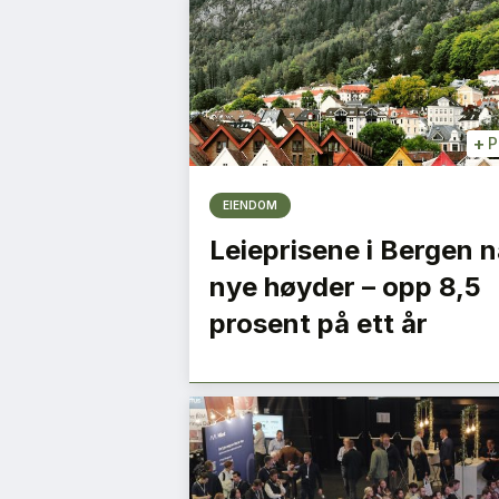
+
P
EIENDOM
Leieprisene i Bergen n
nye høyder – opp 8,5
prosent på ett år
ygge ned
Flygelederen som b