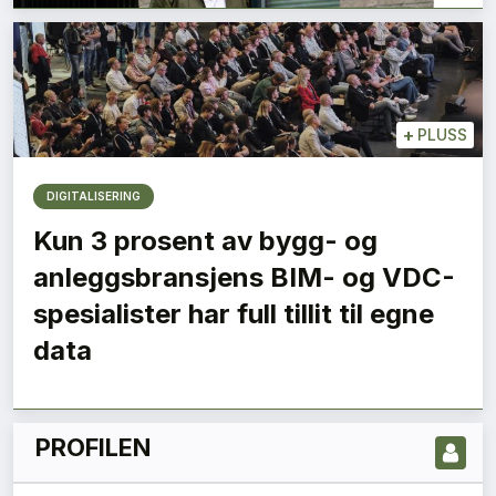
+
PLUSS
DIGITALISERING
Kun 3 prosent av bygg- og
anleggsbransjens BIM- og VDC-
LES NYESTE UTGIVELSE HER
spesialister har full tillit til egne
data
PROFILEN