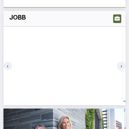
JOBB
‹
›
Af Gruppen
Erfaren prosjekteringsleder
Oslo