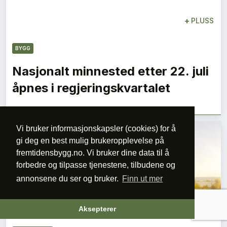
+
PLUSS
BYGG
Nasjonalt minnested etter 22. juli
åpnes i regjeringskvartalet
Vi bruker informasjonskapsler (cookies) for å
gi deg en best mulig brukeropplevelse på
fremtidensbygg.no. Vi bruker dine data til å
forbedre og tilpasse tjenestene, tilbudene og
annonsene du ser og bruker.
Finn ut mer
+
PLUSS
Aksepterer