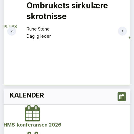
Vi må være optimistiske
Magnus Gåseby
Avdelingsleder
+
PLUSS
‹
›
KALENDER
HMS-konferansen 2026