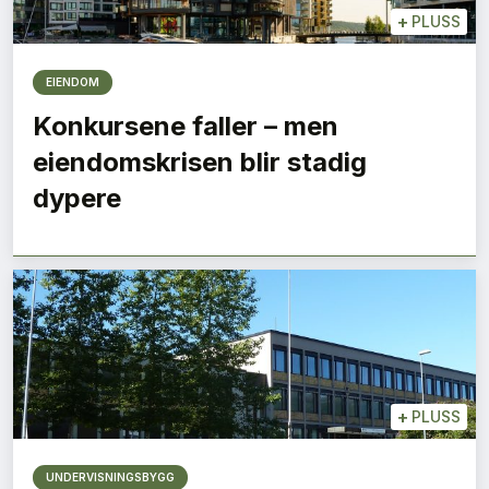
+
PLUSS
EIENDOM
Konkursene faller – men
eiendomskrisen blir stadig
dypere
+
PLUSS
UNDERVISNINGSBYGG