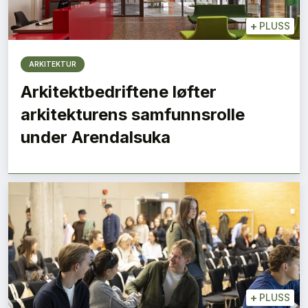
+
PLUSS
ARKITEKTUR
Arkitektbedriftene løfter
arkitekturens samfunnsrolle
under Arendalsuka
+
PLUSS