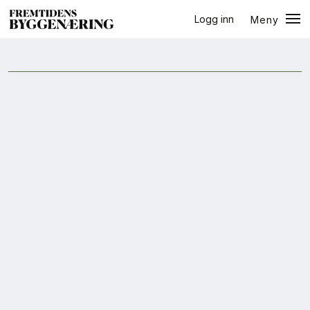
Logg inn
Meny
halvår
Lukk
Jobb
+
PLUSS
Eventer
Prosjekter
Bygg-guiden
Logg inn
Bygg
Arkitektur