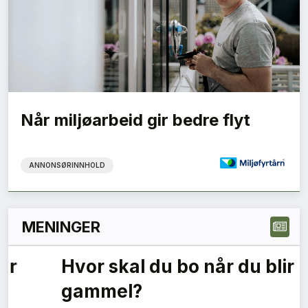
Når miljøarbeid gir bedre flyt
ANNONSØRINNHOLD
MENINGER
Skal dagslys bli et klasseskille
i boligmarkedet?