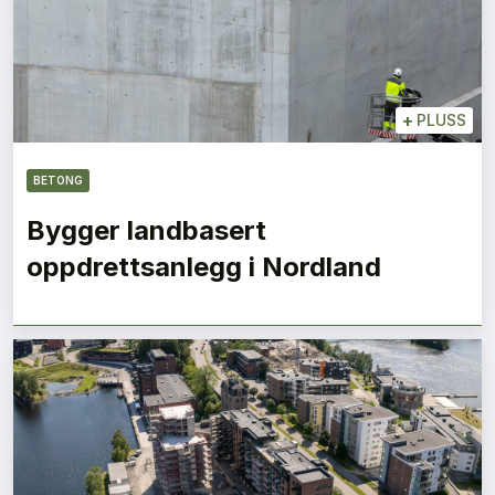
+
PLUSS
BETONG
Bygger landbasert
oppdrettsanlegg i Nordland