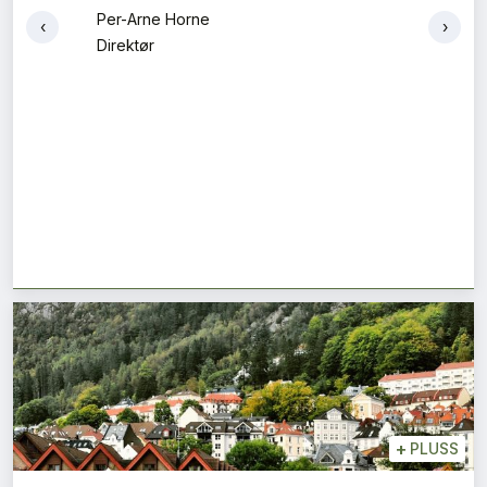
Helga Iselin Wåseth og Veronika Zaikina
‹
›
Fagansvarlig og førsteamanuensis
+
PLUSS