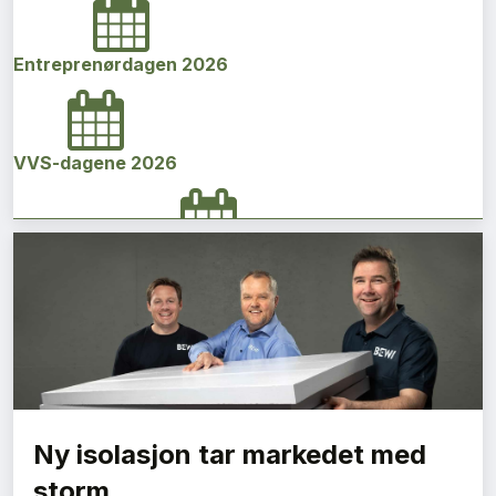
Entreprenørdagen 2026
VVS-dagene 2026
Norges bygg- og eiendomskonferanse 2026
Vi Bygger Vestland 2026
Ny isolasjon tar markedet med
Byggenæringens Klimakonferanse 2026
storm