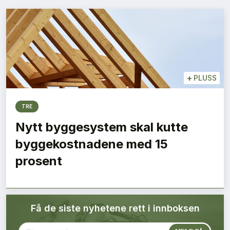
Bærekraft
Digitalisering
Eiendom
+
PLUSS
Øvrige
TRE
Tips redaksjonen
Nytt byggesystem skal kutte
byggekostnadene med 15
Annonsering
prosent
Abonnere magasin
Få de siste nyhetene rett i innboksen
Abonnement Pluss