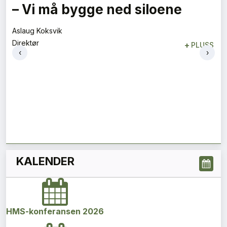
Flygelederen som ble best på
bakken
Tore Tveit
‹
›
Direktør
+
PLUSS
KALENDER
HMS-konferansen 2026