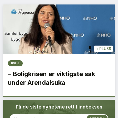
Bærekraft
Digitalisering
Eiendom
Øvrige
+
PLUSS
Tips redaksjonen
BOLIG
– Boligkrisen er viktigste sak
Annonsering
under Arendalsuka
Abonnere magasin
Få de siste nyhetene rett i innboksen
Abonnement Pluss