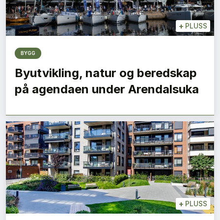
+
PLUSS
BYGG
Byutvikling, natur og beredskap
på agendaen under Arendalsuka
+
PLUSS