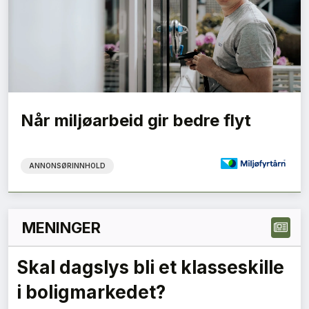
Når miljøarbeid gir bedre flyt
ANNONSØRINNHOLD
MENINGER
Grønne anskaffelser må gi
forutsigbare krav – en