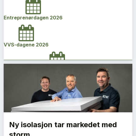
Entreprenørdagen 2026
VVS-dagene 2026
Norges bygg- og eiendomskonferanse 2026
Vi Bygger Vestland 2026
Ny isolasjon tar markedet med
Byggenæringens Klimakonferanse 2026
storm