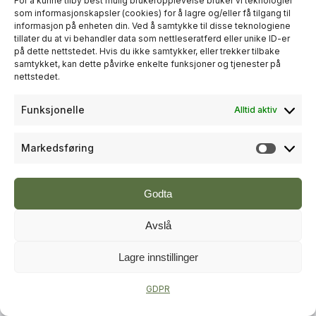
For å kunne tilby best mulig brukeropplevelse bruker vi teknologier
som informasjonskapsler (cookies) for å lagre og/eller få tilgang til
informasjon på enheten din. Ved å samtykke til disse teknologiene
+
PLUSS
tillater du at vi behandler data som nettleseratferd eller unike ID-er
på dette nettstedet. Hvis du ikke samtykker, eller trekker tilbake
samtykket, kan dette påvirke enkelte funksjoner og tjenester på
RÅDGIVNING
nettstedet.
Sweco økte omsetningen til over
Funksjonelle
Alltid aktiv
én milliard kroner i andre kvartal
Markedsføring
Markeds
Godta
Avslå
Lagre innstillinger
+
PLUSS
GDPR