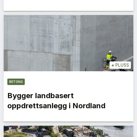
+
PLUSS
BETONG
Bygger landbasert
oppdrettsanlegg i Nordland