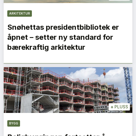
ARKITEKTUR
Snøhettas presidentbibliotek er
åpnet – setter ny standard for
bærekraftig arkitektur
+
PLUSS
BYGG