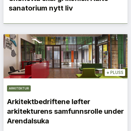
sanatorium nytt liv
+
PLUSS
ARKITEKTUR
Arkitektbedriftene løfter
arkitekturens samfunnsrolle under
Arendalsuka