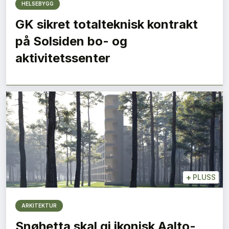
HELSEBYGG
GK sikret totalteknisk kontrakt
på Solsiden bo- og
aktivitetssenter
+
PLUSS
ARKITEKTUR
Snøhetta skal gi ikonisk Aalto-