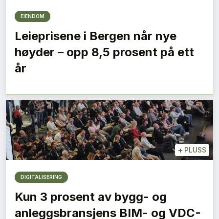
EIENDOM
Leieprisene i Bergen når nye
høyder – opp 8,5 prosent på ett
år
+
PLUSS
DIGITALISERING
Kun 3 prosent av bygg- og
anleggsbransjens BIM- og VDC-