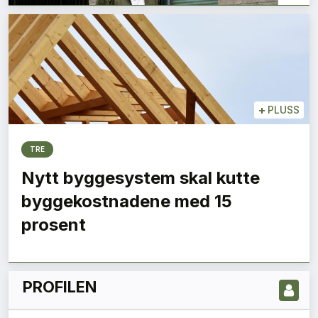
+
PLUSS
TRE
Nytt byggesystem skal kutte
LES NYESTE UTGIVELSE HER
byggekostnadene med 15
prosent
PROFILEN