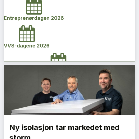
Entreprenørdagen 2026
VVS-dagene 2026
Norges bygg- og eiendomskonferanse 2026
Vi Bygger Vestland 2026
Ny isolasjon tar markedet med
Byggenæringens Klimakonferanse 2026
storm