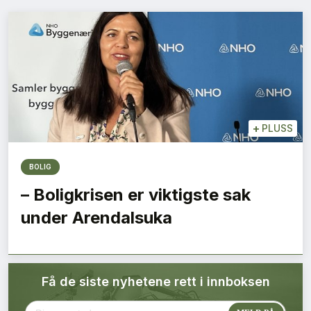
Bærekraft
Digitalisering
Eiendom
Øvrige
+
PLUSS
Tips redaksjonen
BOLIG
– Boligkrisen er viktigste sak
Annonsering
under Arendalsuka
Abonnere magasin
Få de siste nyhetene rett i innboksen
Abonnement Pluss