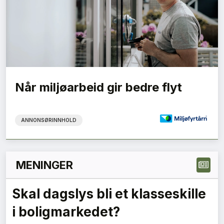
Når miljøarbeid gir bedre flyt
ANNONSØRINNHOLD
MENINGER
Grønne anskaffelser må gi
forutsigbare krav – en