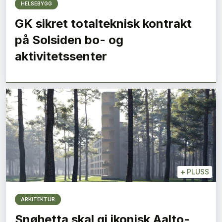
HELSEBYGG
GK sikret totalteknisk kontrakt
på Solsiden bo- og
aktivitetssenter
+
PLUSS
ARKITEKTUR
Snøhetta skal gi ikonisk Aalto-