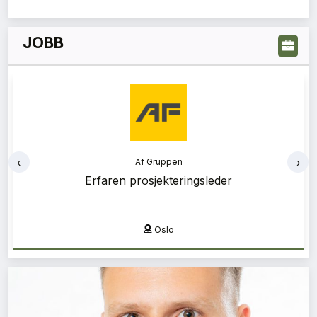
JOBB
‹
›
Af Gruppen
Af Gruppen
Erfaren prosjekteringsleder
Bærekraftsrådgiver
Oslo
Oslo