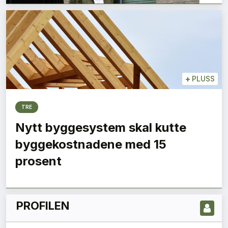
+
PLUSS
TRE
Nytt byggesystem skal kutte
LES NYESTE UTGIVELSE HER
byggekostnadene med 15
prosent
PROFILEN