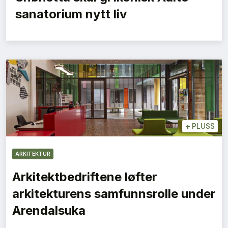
sanatorium nytt liv
+
PLUSS
ARKITEKTUR
Arkitektbedriftene løfter
arkitekturens samfunnsrolle under
Arendalsuka