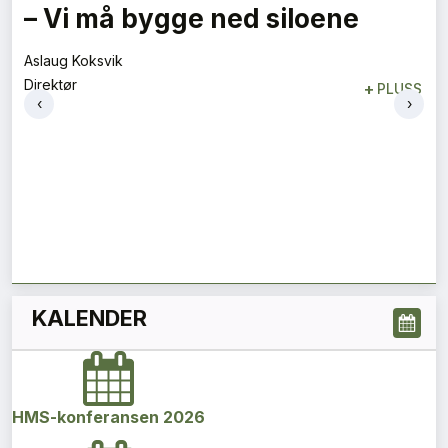
Flygelederen som ble best på
bakken
Tore Tveit
‹
›
Direktør
+
PLUSS
KALENDER
HMS-konferansen 2026