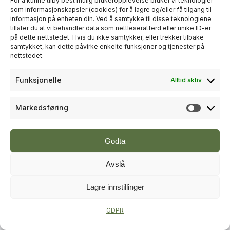
For å kunne tilby best mulig brukeropplevelse bruker vi teknologier
som informasjonskapsler (cookies) for å lagre og/eller få tilgang til
informasjon på enheten din. Ved å samtykke til disse teknologiene
+
PLUSS
tillater du at vi behandler data som nettleseratferd eller unike ID-er
på dette nettstedet. Hvis du ikke samtykker, eller trekker tilbake
samtykket, kan dette påvirke enkelte funksjoner og tjenester på
RÅDGIVNING
nettstedet.
Sweco økte omsetningen til over
Funksjonelle
Alltid aktiv
én milliard kroner i andre kvartal
Markedsføring
Markeds
Godta
Avslå
Lagre innstillinger
+
PLUSS
GDPR