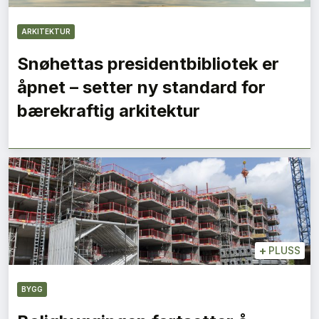
ARKITEKTUR
Snøhettas presidentbibliotek er
åpnet – setter ny standard for
bærekraftig arkitektur
+
PLUSS
BYGG