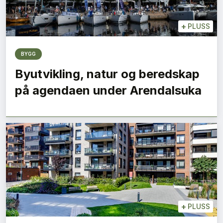
+
PLUSS
BYGG
Byutvikling, natur og beredskap
på agendaen under Arendalsuka
+
PLUSS