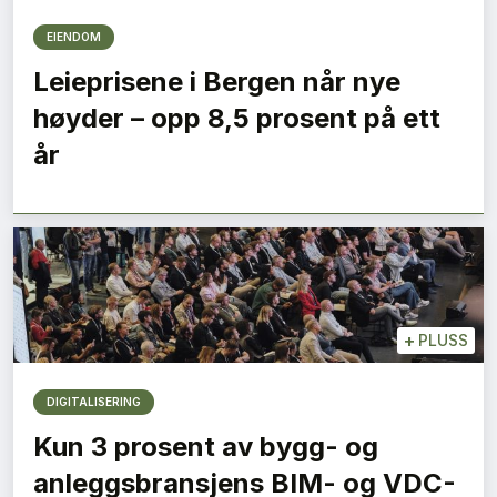
EIENDOM
Leieprisene i Bergen når nye
høyder – opp 8,5 prosent på ett
år
+
PLUSS
DIGITALISERING
Kun 3 prosent av bygg- og
anleggsbransjens BIM- og VDC-