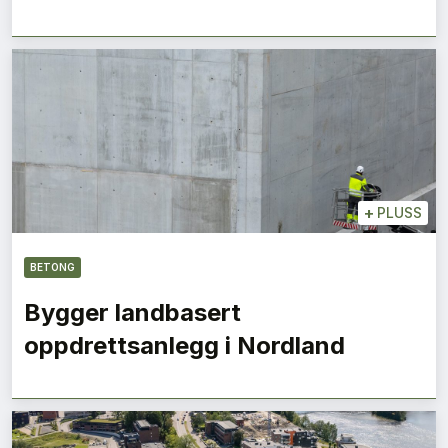
+
PLUSS
BETONG
Bygger landbasert
oppdrettsanlegg i Nordland