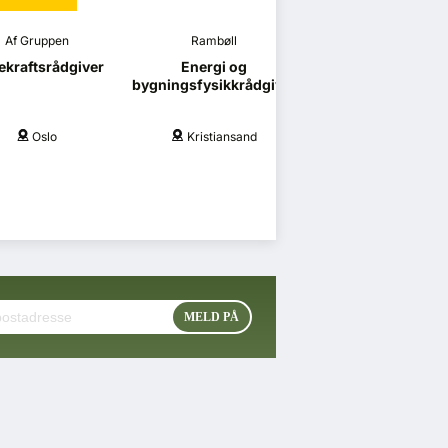
Af Gruppen
Rambøll
Vedal
kraftsrådgiver
Energi og
Vedal Entrepren
bygningsfysikkrådgiver
søker
prosjekteringsled
Oslo
Kristiansand
Oslo