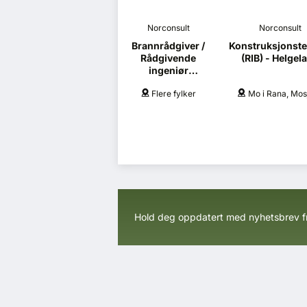
Norconsult
Norconsult
Brannrådgiver /
Konstruksjonste
Rådgivende
(RIB) - Helgel
ingeniør
brannsikkerhet
Flere fylker
Mo i Rana, Mos
(RIBr)
Hold deg oppdatert med nyhetsbrev 