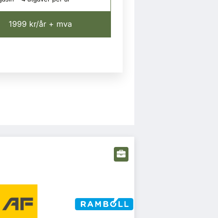
1999 kr/år + mva