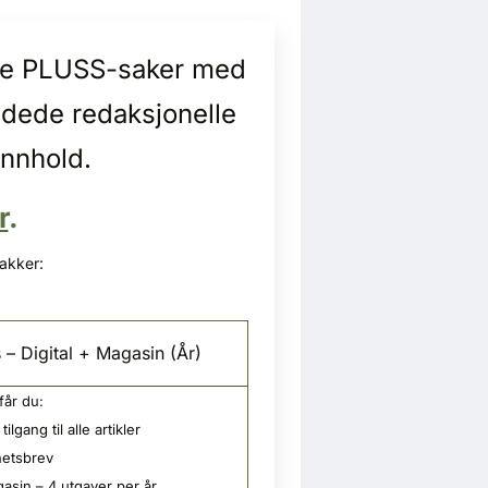
alle PLUSS-saker med
idede redaksjonelle
innhold.
r
.
pakker:
 – Digital + Magasin (År)
får du:
tilgang til alle artikler
etsbrev
asin – 4 utgaver per år