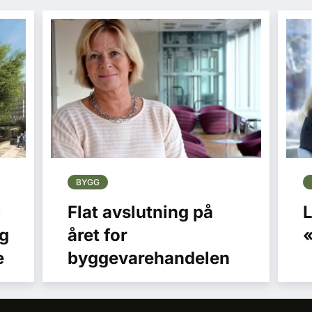
BYGG
l
Flat avslutning på
L
gg
året for
«
e
byggevarehandelen