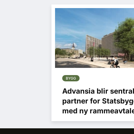
BYGG
Advansia blir sentra
partner for Statsby
med ny rammeavtal