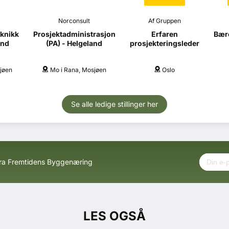
Norconsult
Af Gruppen
knikk
Prosjektadministrasjon
Erfaren
Bære
and
(PA) - Helgeland
prosjekteringsleder
jøen
Mo i Rana, Mosjøen
Oslo
Se alle ledige stillinger her
fra Fremtidens Byggenæring
LES OGSÅ