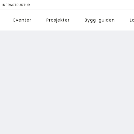
& INFRASTRUKTUR
Eventer
Prosjekter
Bygg-guiden
L
ips redaksjonen
nnonsering
bonnere magasin
bonnement Pluss
ontakt oss
ogin