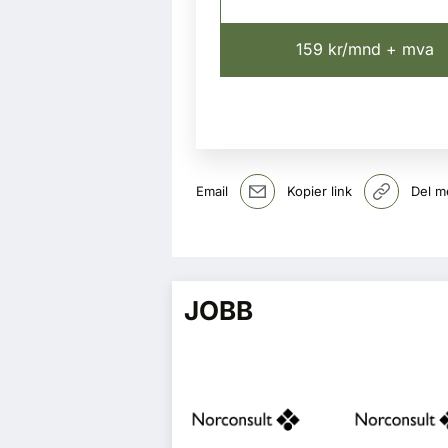
159 kr/mnd + mva
Email
Kopier link
Del m
JOBB