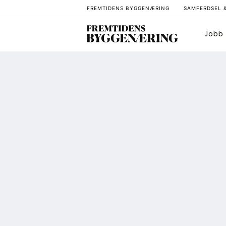
FREMTIDENS BYGGENÆRING
SAMFERDSEL 
Jobb
Bygg
T
Arkitektur
A
Bærekraft
A
Digitalisering
A
Eiendom
K
Øvrige
L