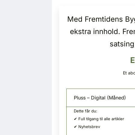
Med Fremtidens Bygg
ekstra innhold. Fr
satsing
E
Et abo
Pluss – Digital (Måned)
Dette får du:
✔ Full tilgang til alle artikler
✔ Nyhetsbrev