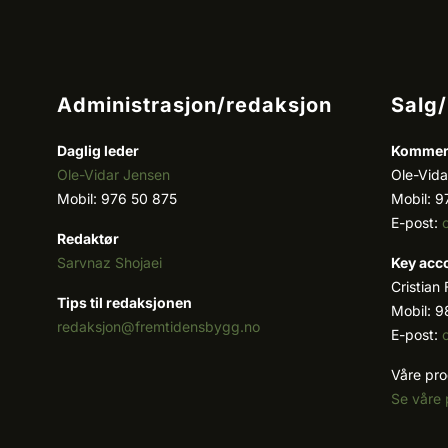
Administrasjon/redaksjon
Salg
Daglig leder
Kommers
Ole-Vidar Jensen
Ole-Vida
Mobil: 976 50 875
Mobil: 9
E-post:
Redaktør
Sarvnaz Shojaei
Key acc
Cristian
Tips til redaksjonen
Mobil: 9
redaksjon@fremtidensbygg.no
E-post:
Våre pro
Se våre 