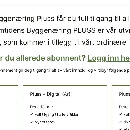
enæring Pluss får du full tilgang til 
emtidens Byggenæring PLUSS er vår utv
, som kommer i tillegg til vårt ordinære 
r du allerede abonnent?
Logg inn he
nnement gir deg tilgang til alt av vårt innhold, og vi tilbyr følgende 
Pluss – Digital (År)
Pluss
Dette får du:
Dette 
✔ Full tilgang til alle artikler
✔ Full 
✔ Nyhetsbrev
✔ Nyh
✔ Mag