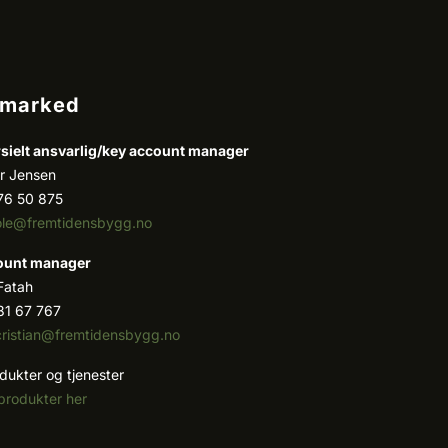
/marked
ielt ansvarlig/k
ey account manager
r Jensen
76 50 875
ole@fremtidensbygg.no
ount manager
 Fatah
81 67 767
cristian@fremtidensbygg.no
dukter og tjenester
produkter her