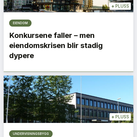
+
PLUSS
EIENDOM
Konkursene faller – men
eiendomskrisen blir stadig
dypere
+
PLUSS
UNDERVISNINGSBYGG