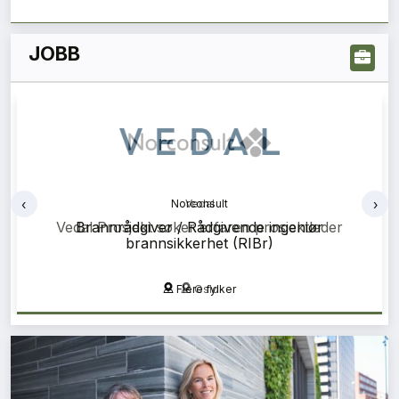
JOBB
‹
›
Norconsult
Konstruksjonsteknikk (RIB) - Helgeland
Mo i Rana, Mosjøen