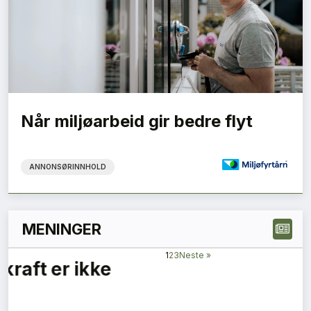
Når miljøarbeid gir bedre flyt
ANNONSØRINNHOLD
MENINGER
Karbon er karbon – også når
det lagres i bygg