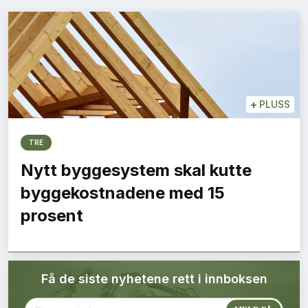
Bærekraft
Digitalisering
Eiendom
+
PLUSS
Øvrige
TRE
Tips redaksjonen
Nytt byggesystem skal kutte
byggekostnadene med 15
Annonsering
prosent
Abonnere magasin
Få de siste nyhetene rett i innboksen
Abonnement Pluss