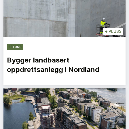
+
PLUSS
BETONG
Bygger landbasert
oppdrettsanlegg i Nordland