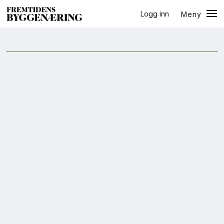
Logg inn
Meny
halvår
Lukk
Jobb
+
PLUSS
Eventer
Prosjekter
Bygg-guiden
Logg inn
Bygg
Arkitektur