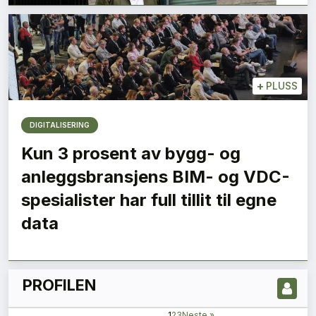
+
PLUSS
DIGITALISERING
Kun 3 prosent av bygg- og
anleggsbransjens BIM- og VDC-
LES NYESTE UTGIVELSE HER
spesialister har full tillit til egne
data
PROFILEN