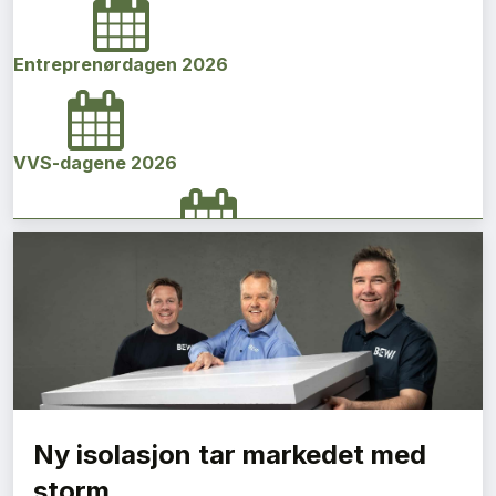
Entreprenørdagen 2026
VVS-dagene 2026
Norges bygg- og eiendomskonferanse 2026
Vi Bygger Vestland 2026
Ny isolasjon tar markedet med
Byggenæringens Klimakonferanse 2026
storm