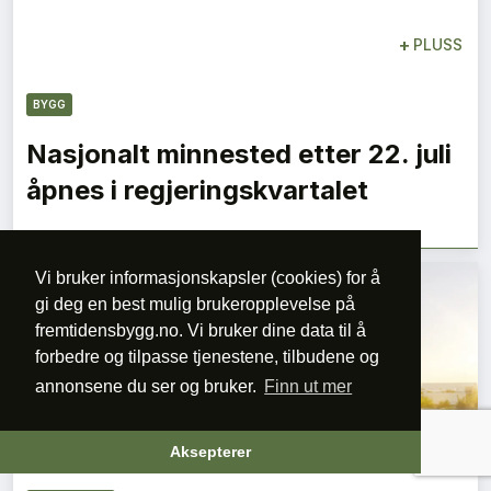
+
PLUSS
BYGG
Nasjonalt minnested etter 22. juli
åpnes i regjeringskvartalet
Vi bruker informasjonskapsler (cookies) for å
gi deg en best mulig brukeropplevelse på
fremtidensbygg.no. Vi bruker dine data til å
forbedre og tilpasse tjenestene, tilbudene og
annonsene du ser og bruker.
Finn ut mer
+
PLUSS
Aksepterer