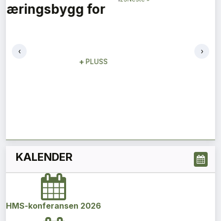
Den omvendte Narvestad
Marianne Gjertsen
Konsernsjef
+
PLUSS
‹
›
KALENDER
HMS-konferansen 2026