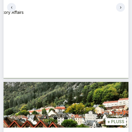
Conrad Lehne Drangsland
‹
›
Konsernsjef
+
PLUSS