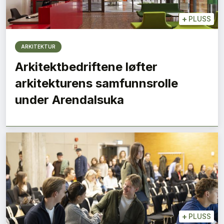
+
PLUSS
ARKITEKTUR
Arkitektbedriftene løfter
arkitekturens samfunnsrolle
under Arendalsuka
+
PLUSS