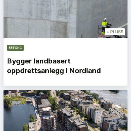
+
PLUSS
BETONG
Bygger landbasert
oppdrettsanlegg i Nordland