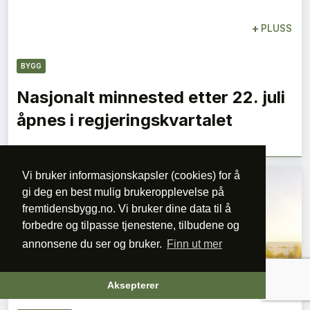
+
PLUSS
BYGG
Nasjonalt minnested etter 22. juli
åpnes i regjeringskvartalet
Vi bruker informasjonskapsler (cookies) for å
gi deg en best mulig brukeropplevelse på
fremtidensbygg.no. Vi bruker dine data til å
forbedre og tilpasse tjenestene, tilbudene og
annonsene du ser og bruker.
Finn ut mer
+
PLUSS
Aksepterer