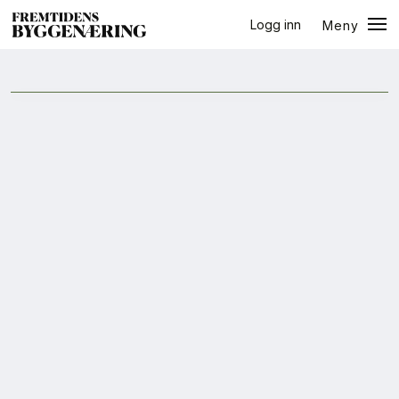
Logg inn
Meny
halvår
Lukk
Jobb
+
PLUSS
Eventer
Prosjekter
Bygg-guiden
Logg inn
Bygg
Arkitektur