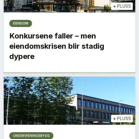
+
PLUSS
EIENDOM
Konkursene faller – men
eiendomskrisen blir stadig
dypere
+
PLUSS
UNDERVISNINGSBYGG