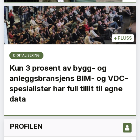
+
PLUSS
DIGITALISERING
Kun 3 prosent av bygg- og
anleggsbransjens BIM- og VDC-
LES NYESTE UTGIVELSE HER
spesialister har full tillit til egne
data
PROFILEN