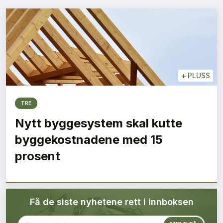
Bærekraft
Digitalisering
Eiendom
+
PLUSS
Øvrige
TRE
Tips redaksjonen
Nytt byggesystem skal kutte
byggekostnadene med 15
Annonsering
prosent
Abonnere magasin
Få de siste nyhetene rett i innboksen
Abonnement Pluss