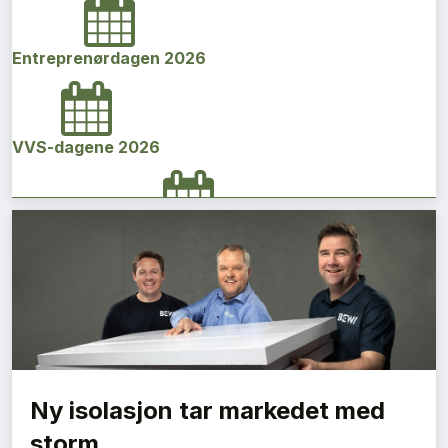
Entreprenørdagen 2026
VVS-dagene 2026
Norges bygg- og eiendomskonferanse 2026
Vi Bygger Vestland 2026
Ny isolasjon tar markedet med
Byggenæringens Klimakonferanse 2026
storm