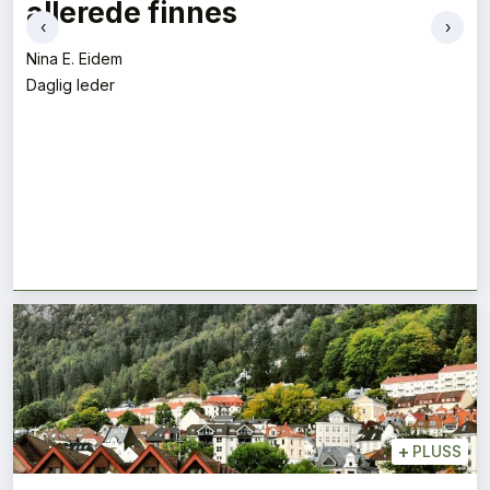
allerede finnes
‹
›
Nina E. Eidem
Daglig leder
+
PLUSS