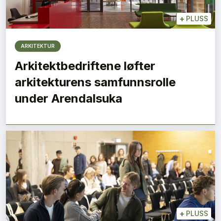
+
PLUSS
ARKITEKTUR
Arkitektbedriftene løfter
arkitekturens samfunnsrolle
under Arendalsuka
+
PLUSS