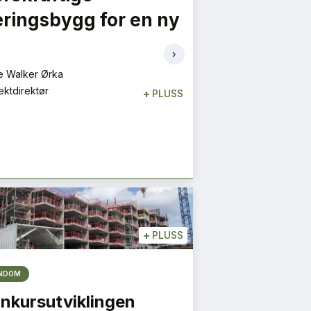
ringsbygg for en ny
S NYESTE UTGIVELSE
HER
›
e Walker Ørka
ektdirektør
+
PLUSS
+
PLUSS
ENDOM
nkursutviklingen