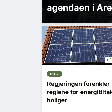
agendaen i Ar
+
P
ENERGI
Regjeringen forenkler
reglene for energitiltak
boliger