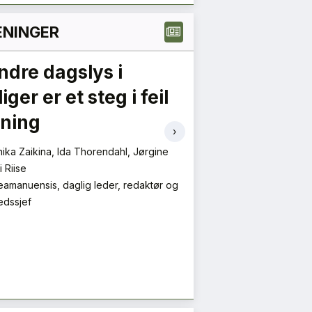
NINGER
1
2
3
Neste »
ndre dagslys i
iger er et steg i feil
tning
›
ika Zaikina, Ida Thorendahl, Jørgine
i Riise
eamanuensis, daglig leder, redaktør og
edssjef