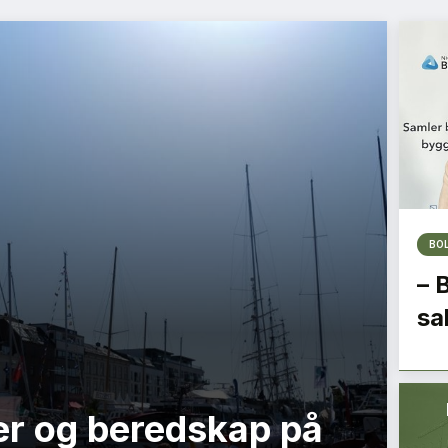
BO
– 
sa
r og beredskap på