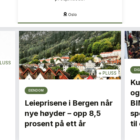
Oslo
LUSS
DIG
+
PLUSS
Ku
og
EIENDOM
Leieprisene i Bergen når
BI
nye høyder – opp 8,5
spe
prosent på ett år
ti