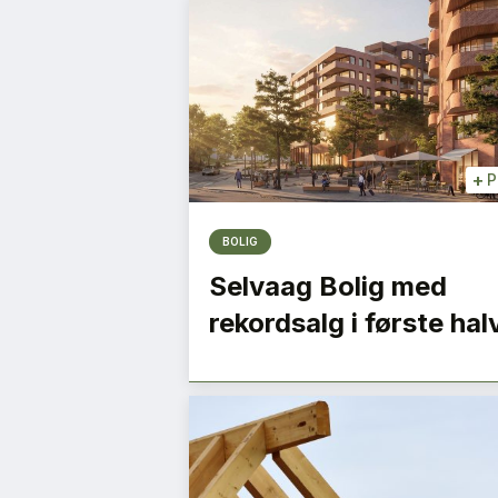
+
P
BOLIG
Selvaag Bolig med
rekordsalg i første hal
i kan gjøre
Gründeren som lyk