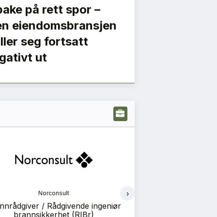
lbake på rett spor –
n eiendomsbransjen
iller seg fortsatt
gativt ut
›
Norconsult
Norco
nnrådgiver / Rådgivende ingeniør
Konstruksjonsteknik
brannsikkerhet (RIBr)