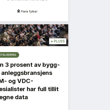
Flere fylker
Mo i Ran
+
PLUSS
ITALISERING
n 3 prosent av bygg-
 anleggsbransjens
M- og VDC-
sialister har full tillit
l egne data