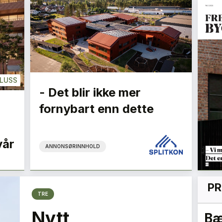
LUSS
- Det blir ikke mer
fornybart enn dette
vår
ANNONSØRINNHOLD
PR
TRE
Nytt
kes
Arkitekturens dr.
Bæ