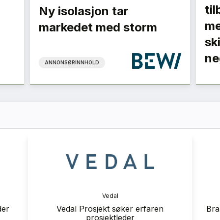
ti
Ny isolasjon tar
me
markedet med storm
sk
ne
ANNONSØRINNHOLD
ranse
Vedal
 2026
der
Vedal Prosjekt søker erfaren
Bra
prosjektleder