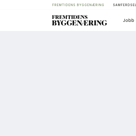
FREMTIDENS BYGGENÆRING
SAMFERDSEL
Jobb
Bygg
T
Arkitektur
A
Bærekraft
A
Digitalisering
A
Eiendom
K
Øvrige
L