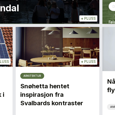
endal
+
PLUSS
Føl
+
LUSS
PLUSS
ARKITEKTUR
Nå
Snøhetta hentet
fly
 i
inspirasjon fra
Svalbards kontraster
AN