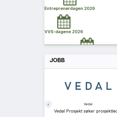
Entreprenørdagen 2026
VVS-dagene 2026
Norges bygg- og eiendomskonfe
JOBB
2026
Vi Bygger Vestland 2026
‹
dal
Vedal
Byggenæringens Klimakonferanse
søker prosjektleder
Vedal Prosjekt søker prosjektle