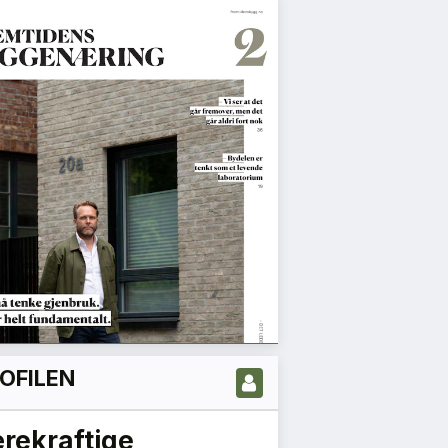
OFILEN
1
2
3
Neste »
rekraftige