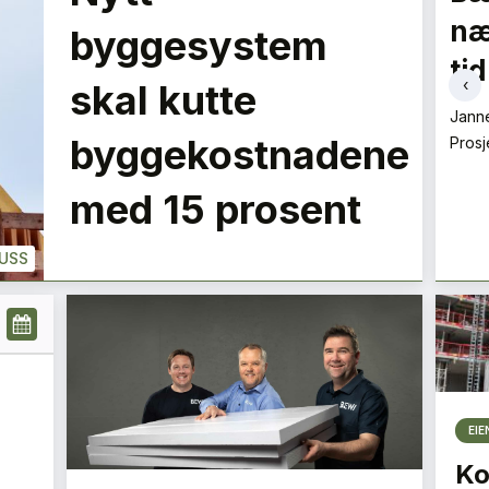
Livingstone
næ
LE
byggesystem
tid
Ingvild Lie-Nielsen
‹
skal kutte
Sivilarkitekt
+
PLUSS
PLUSS
Jann
byggekostnadene
Prosj
med 15 prosent
USS
EI
Ko