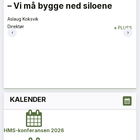
Flygelederen som ble best på
bakken
Tore Tveit
‹
›
Direktør
+
PLUSS
KALENDER
HMS-konferansen 2026