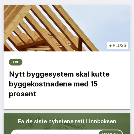
Bærekraft
Digitalisering
Eiendom
+
PLUSS
Øvrige
TRE
Tips redaksjonen
Nytt byggesystem skal kutte
byggekostnadene med 15
Annonsering
prosent
Abonnere magasin
Få de siste nyhetene rett i innboksen
Abonnement Pluss