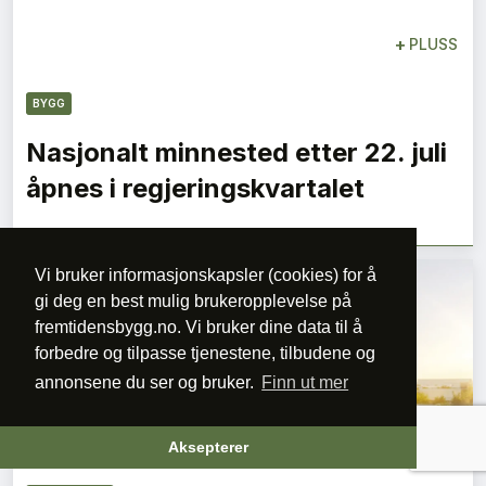
+
PLUSS
BYGG
Nasjonalt minnested etter 22. juli
åpnes i regjeringskvartalet
Vi bruker informasjonskapsler (cookies) for å
gi deg en best mulig brukeropplevelse på
fremtidensbygg.no. Vi bruker dine data til å
forbedre og tilpasse tjenestene, tilbudene og
annonsene du ser og bruker.
Finn ut mer
+
PLUSS
Aksepterer