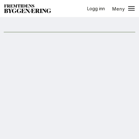
Logg inn
Meny
halvår
Lukk
Jobb
+
PLUSS
Eventer
Prosjekter
Bygg-guiden
Logg inn
Bygg
Arkitektur