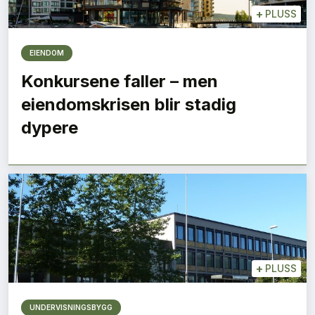
+
PLUSS
EIENDOM
Konkursene faller – men
eiendomskrisen blir stadig
dypere
+
PLUSS
UNDERVISNINGSBYGG