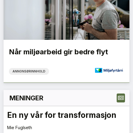
Når miljøarbeid gir bedre flyt
ANNONSØRINNHOLD
MENINGER
Ombruk av bygg starter med å
anerkjenne verdiene som