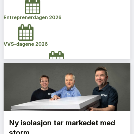
Entreprenørdagen 2026
VVS-dagene 2026
Norges bygg- og eiendomskonferanse 2026
Vi Bygger Vestland 2026
Ny isolasjon tar markedet med
Byggenæringens Klimakonferanse 2026
storm