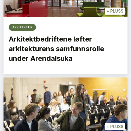
+
PLUSS
ARKITEKTUR
Arkitektbedriftene løfter
arkitekturens samfunnsrolle
under Arendalsuka
+
PLUSS