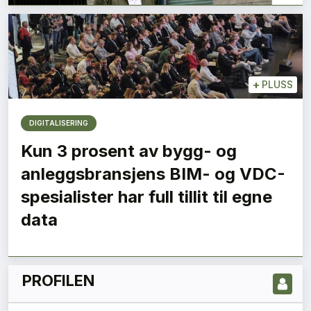
+
PLUSS
DIGITALISERING
Kun 3 prosent av bygg- og
anleggsbransjens BIM- og VDC-
LES NYESTE UTGIVELSE HER
spesialister har full tillit til egne
data
PROFILEN