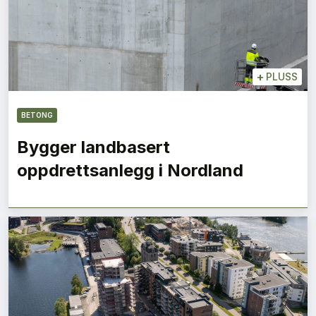
+
PLUSS
BETONG
Bygger landbasert
oppdrettsanlegg i Nordland