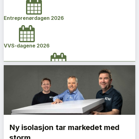
Entreprenørdagen 2026
VVS-dagene 2026
Norges bygg- og eiendomskonferanse 2026
Vi Bygger Vestland 2026
Ny isolasjon tar markedet med
Byggenæringens Klimakonferanse 2026
storm