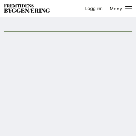
Logg inn
Meny
Arendalsuka
Lukk
Jobb
+
PLUSS
Eventer
Prosjekter
Bygg-guiden
Logg inn
Bygg
Arkitektur