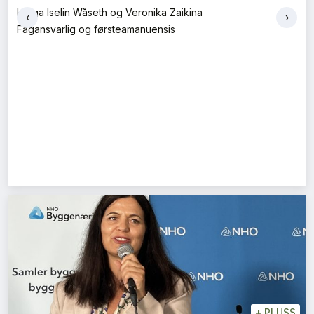
Helga Iselin Wåseth og Veronika Zaikina
‹
›
Fagansvarlig og førsteamanuensis
+
PLUSS