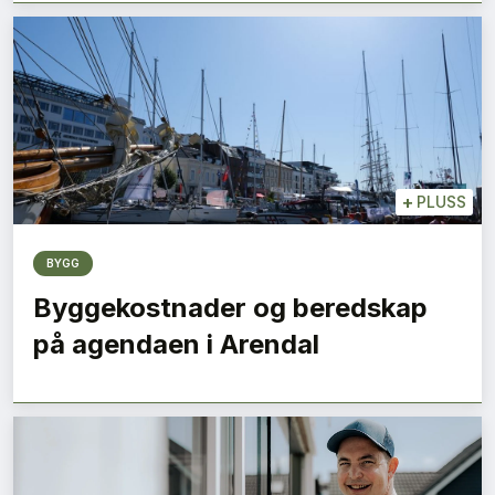
+
PLUSS
BYGG
SE BLADARKIV
Byggekostnader og beredskap
på agendaen i Arendal