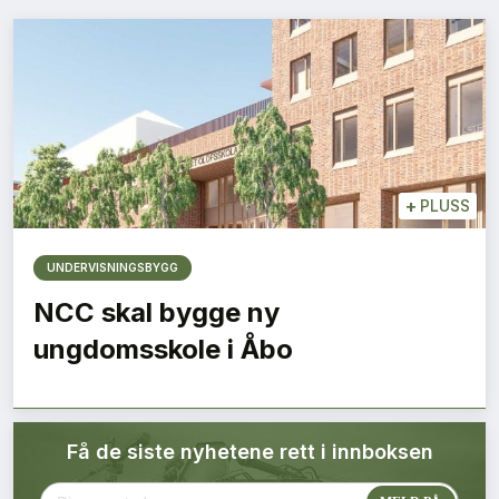
Bærekraft
Digitalisering
Eiendom
Øvrige
+
PLUSS
Tips redaksjonen
UNDERVISNINGSBYGG
NCC skal bygge ny
Annonsering
ungdomsskole i Åbo
Abonnere magasin
Få de siste nyhetene rett i innboksen
Abonnement Pluss