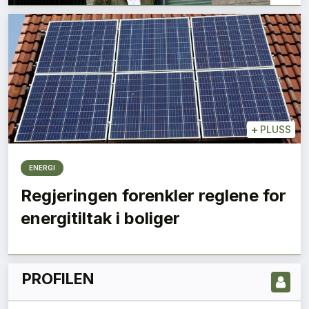
+
PLUSS
ENERGI
LES NYESTE UTGIVELSE HER
Regjeringen forenkler reglene for
energitiltak i boliger
PROFILEN