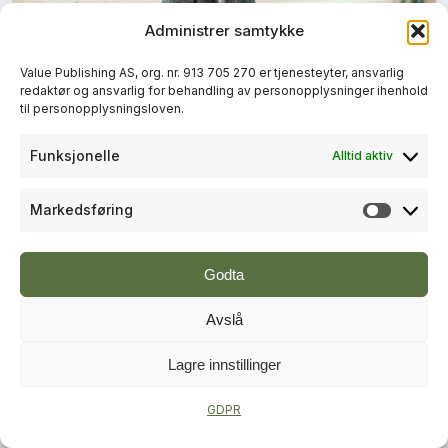
Administrer samtykke
+
Value Publishing AS, org. nr. 913 705 270 er tjenesteyter, ansvarlig
PLUSS
redaktør og ansvarlig for behandling av personopplysninger ihenhold
til personopplysningsloven.
ENTREPRENØR
Funksjonelle
Alltid aktiv
Den omvendte Narvestad
Markedsføring
Markeds
Godta
Avslå
Lagre innstillinger
+
PLUSS
GDPR