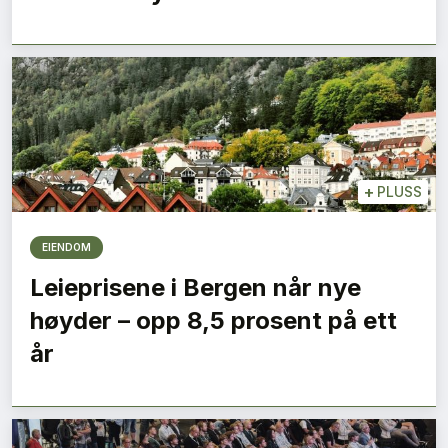
+
PLUSS
EIENDOM
Leieprisene i Bergen når nye
høyder – opp 8,5 prosent på ett
år