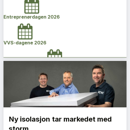
Entreprenørdagen 2026
VVS-dagene 2026
Norges bygg- og eiendomskonferanse 2026
Vi Bygger Vestland 2026
Ny isolasjon tar markedet med
Byggenæringens Klimakonferanse 2026
storm