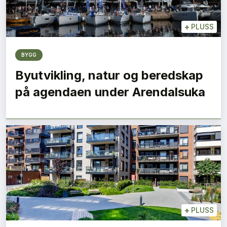
+
PLUSS
BYGG
Byutvikling, natur og beredskap
på agendaen under Arendalsuka
+
PLUSS