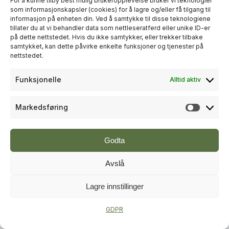
For å kunne tilby best mulig brukeropplevelse bruker vi teknologier
som informasjonskapsler (cookies) for å lagre og/eller få tilgang til
informasjon på enheten din. Ved å samtykke til disse teknologiene
+
PLUSS
tillater du at vi behandler data som nettleseratferd eller unike ID-er
på dette nettstedet. Hvis du ikke samtykker, eller trekker tilbake
samtykket, kan dette påvirke enkelte funksjoner og tjenester på
RÅDGIVNING
nettstedet.
Sweco økte omsetningen til over
Funksjonelle
Alltid aktiv
én milliard kroner i andre kvartal
Markedsføring
Markeds
Godta
Avslå
Lagre innstillinger
+
PLUSS
GDPR