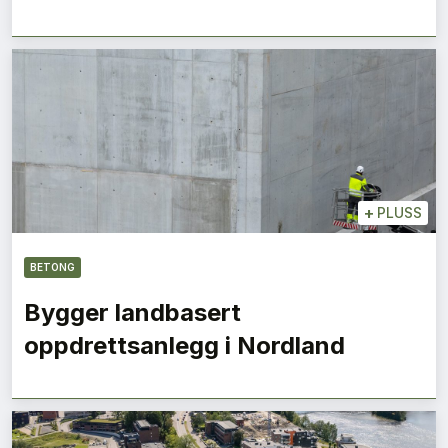
+
PLUSS
BETONG
Bygger landbasert
oppdrettsanlegg i Nordland