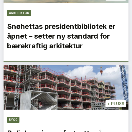
ARKITEKTUR
Snøhettas presidentbibliotek er
åpnet – setter ny standard for
bærekraftig arkitektur
+
PLUSS
BYGG