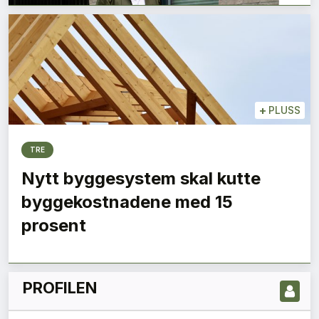
+
PLUSS
TRE
Nytt byggesystem skal kutte
LES NYESTE UTGIVELSE HER
byggekostnadene med 15
prosent
PROFILEN