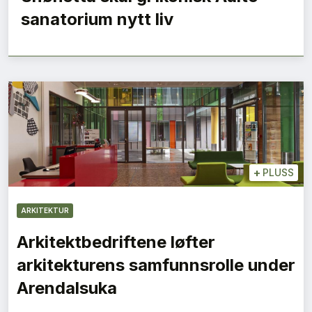
sanatorium nytt liv
+
PLUSS
ARKITEKTUR
Arkitektbedriftene løfter
arkitekturens samfunnsrolle under
Arendalsuka