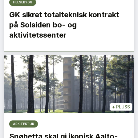
HELSEBYGG
GK sikret totalteknisk kontrakt
på Solsiden bo- og
aktivitetssenter
+
PLUSS
ARKITEKTUR
Snøhetta skal gi ikonisk Aalto-