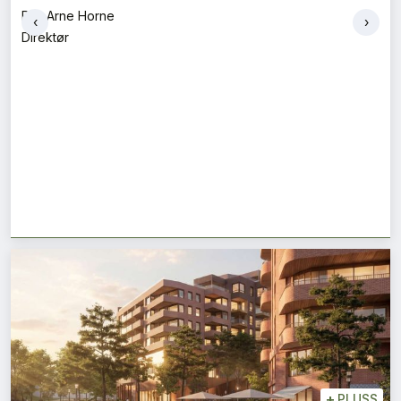
Per-Arne Horne
‹
›
Direktør
+
PLUSS