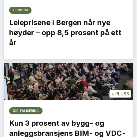
EIENDOM
Leieprisene i Bergen når nye
høyder – opp 8,5 prosent på ett
år
+
PLUSS
DIGITALISERING
Kun 3 prosent av bygg- og
anleggsbransjens BIM- og VDC-