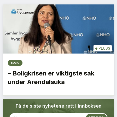
Bærekraft
Digitalisering
Eiendom
Øvrige
+
PLUSS
Tips redaksjonen
BOLIG
– Boligkrisen er viktigste sak
Annonsering
under Arendalsuka
Abonnere magasin
Få de siste nyhetene rett i innboksen
Abonnement Pluss