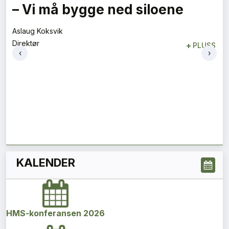
Flygelederen som ble best på
bakken
Tore Tveit
‹
›
Direktør
+
PLUSS
KALENDER
HMS-konferansen 2026