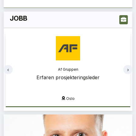
JOBB
‹
›
Af Gruppen
Af Gruppen
Erfaren prosjekteringsleder
Bærekraftsrådgiver
Oslo
Oslo