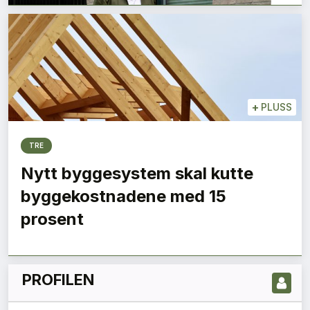
+
PLUSS
TRE
Nytt byggesystem skal kutte
LES NYESTE UTGIVELSE HER
byggekostnadene med 15
prosent
PROFILEN