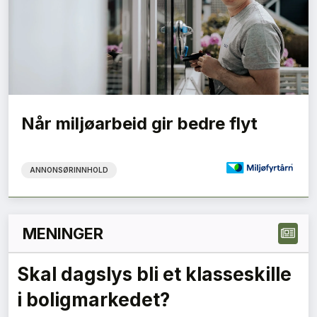
Når miljøarbeid gir bedre flyt
ANNONSØRINNHOLD
MENINGER
Grønne anskaffelser må gi
forutsigbare krav – en