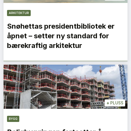
ARKITEKTUR
Snøhettas presidentbibliotek er
åpnet – setter ny standard for
bærekraftig arkitektur
+
PLUSS
BYGG