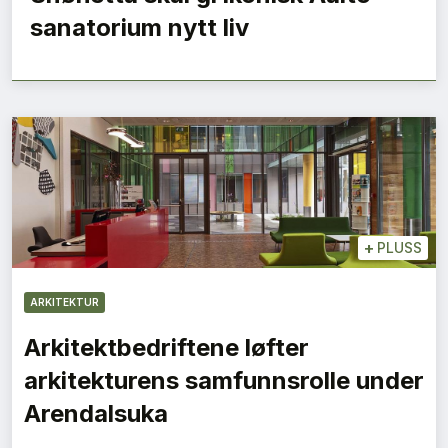
sanatorium nytt liv
+
PLUSS
ARKITEKTUR
Arkitektbedriftene løfter
arkitekturens samfunnsrolle under
Arendalsuka