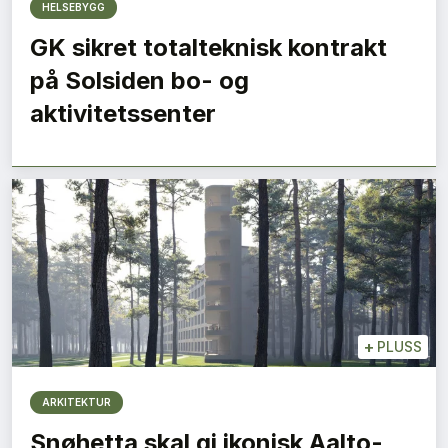
HELSEBYGG
GK sikret totalteknisk kontrakt
på Solsiden bo- og
aktivitetssenter
+
PLUSS
ARKITEKTUR
Snøhetta skal gi ikonisk Aalto-