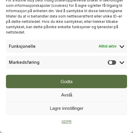
For å kunne tilby best mulig brukeropplevelse bruker vi teknologier
som informasjonskapsler (cookies) for å lagre og/eller få tilgang til
informasjon på enheten din. Ved å samtykke til disse teknologiene
+
PLUSS
tillater du at vi behandler data som nettleseratferd eller unike ID-er
på dette nettstedet. Hvis du ikke samtykker, eller trekker tilbake
samtykket, kan dette påvirke enkelte funksjoner og tjenester på
RÅDGIVNING
nettstedet.
Sweco økte omsetningen til over
Funksjonelle
Alltid aktiv
én milliard kroner i andre kvartal
Markedsføring
Markeds
Godta
Avslå
Lagre innstillinger
+
PLUSS
GDPR