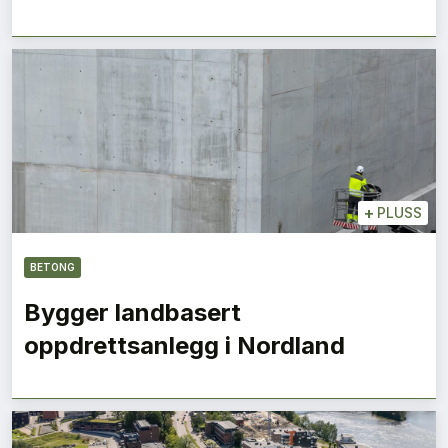
+
PLUSS
BETONG
Bygger landbasert
oppdrettsanlegg i Nordland