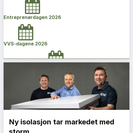
Entreprenørdagen 2026
VVS-dagene 2026
Norges bygg- og eiendomskonferanse 2026
Vi Bygger Vestland 2026
Ny isolasjon tar markedet med
Byggenæringens Klimakonferanse 2026
storm