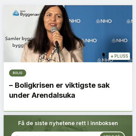
Bærekraft
Digitalisering
Eiendom
Øvrige
+
PLUSS
Tips redaksjonen
BOLIG
– Boligkrisen er viktigste sak
Annonsering
under Arendalsuka
Abonnere magasin
Få de siste nyhetene rett i innboksen
Abonnement Pluss