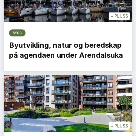
+
PLUSS
BYGG
Byutvikling, natur og beredskap
på agendaen under Arendalsuka
+
PLUSS