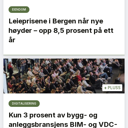
EIENDOM
Leieprisene i Bergen når nye
høyder – opp 8,5 prosent på ett
år
+
PLUSS
DIGITALISERING
Kun 3 prosent av bygg- og
anleggsbransjens BIM- og VDC-