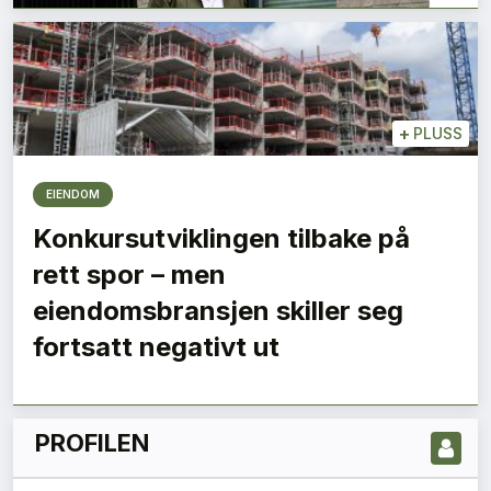
+
PLUSS
EIENDOM
Konkursutviklingen tilbake på
rett spor – men
LES NYESTE UTGIVELSE HER
eiendomsbransjen skiller seg
fortsatt negativt ut
PROFILEN
1
2
3
Neste »