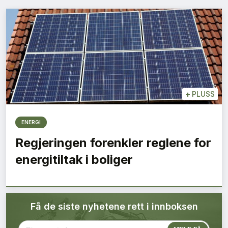
Bærekraft
Digitalisering
Eiendom
Øvrige
+
PLUSS
Tips redaksjonen
ENERGI
Regjeringen forenkler reglene for
Annonsering
energitiltak i boliger
Abonnere magasin
Få de siste nyhetene rett i innboksen
Abonnement Pluss