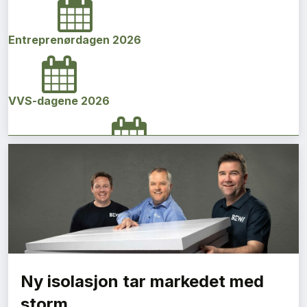
Entreprenørdagen 2026
VVS-dagene 2026
Norges bygg- og eiendomskonferanse 2026
Vi Bygger Vestland 2026
Ny isolasjon tar markedet med
Byggenæringens Klimakonferanse 2026
storm