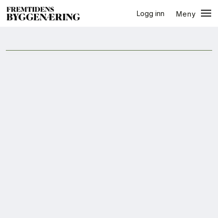
Logg inn
Meny
Arendalsuka
Lukk
Jobb
+
PLUSS
Eventer
Prosjekter
Bygg-guiden
Logg inn
Bygg
Arkitektur