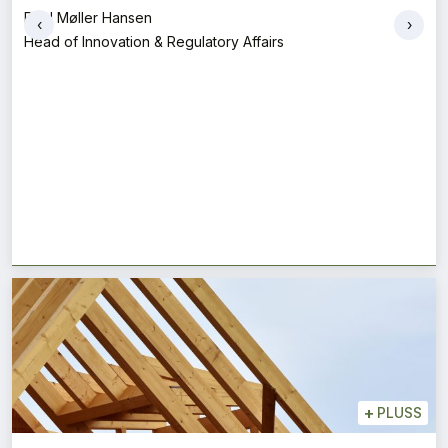
‹
›
+
PLUSS