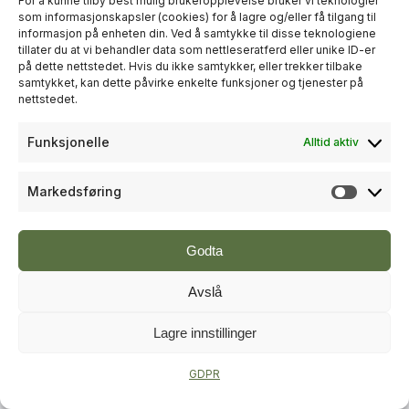
For å kunne tilby best mulig brukeropplevelse bruker vi teknologier
som informasjonskapsler (cookies) for å lagre og/eller få tilgang til
informasjon på enheten din. Ved å samtykke til disse teknologiene
+
PLUSS
tillater du at vi behandler data som nettleseratferd eller unike ID-er
på dette nettstedet. Hvis du ikke samtykker, eller trekker tilbake
samtykket, kan dette påvirke enkelte funksjoner og tjenester på
TRE
nettstedet.
Splitkon starter opp
Funksjonelle
Alltid aktiv
limtreproduksjon
Markedsføring
Markeds
Godta
Avslå
Lagre innstillinger
+
PLUSS
GDPR