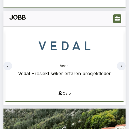
JOBB
‹
›
Norconsult
Brannrådgiver / Rådgivende ingeniør
brannsikkerhet (RIBr)
Flere fylker