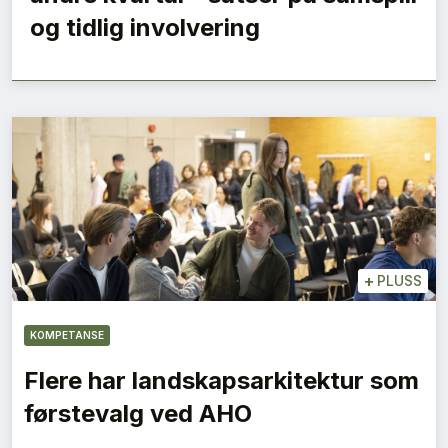
og tidlig involvering
+
PLUSS
KOMPETANSE
Flere har landskapsarkitektur som
førstevalg ved AHO