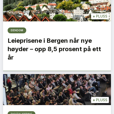
+
PLUSS
EIENDOM
Leieprisene i Bergen når nye
høyder – opp 8,5 prosent på ett
år
+
PLUSS