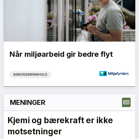
Når miljøarbeid gir bedre flyt
ANNONSØRINNHOLD
MENINGER
1
2
3
Neste »