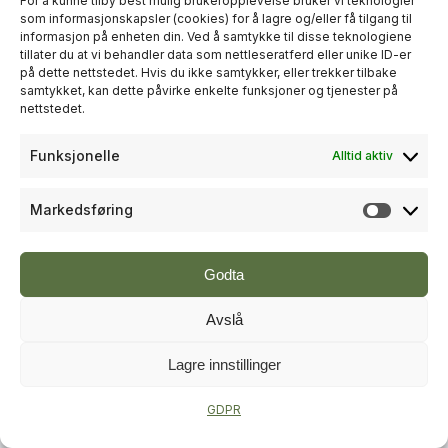
For å kunne tilby best mulig brukeropplevelse bruker vi teknologier
som informasjonskapsler (cookies) for å lagre og/eller få tilgang til
informasjon på enheten din. Ved å samtykke til disse teknologiene
+
PLUSS
tillater du at vi behandler data som nettleseratferd eller unike ID-er
på dette nettstedet. Hvis du ikke samtykker, eller trekker tilbake
samtykket, kan dette påvirke enkelte funksjoner og tjenester på
RÅDGIVNING
nettstedet.
Sweco økte omsetningen til over
Funksjonelle
Alltid aktiv
én milliard kroner i andre kvartal
Markedsføring
Markeds
Godta
Avslå
Lagre innstillinger
+
PLUSS
GDPR