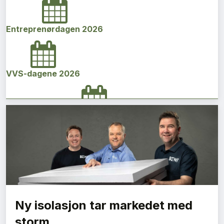
Entreprenørdagen 2026
VVS-dagene 2026
Norges bygg- og eiendomskonferanse 2026
Vi Bygger Vestland 2026
Ny isolasjon tar markedet med
Byggenæringens Klimakonferanse 2026
storm