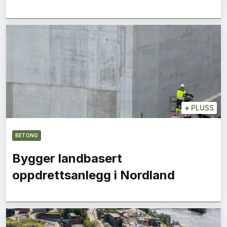
+
PLUSS
BETONG
Bygger landbasert
oppdrettsanlegg i Nordland