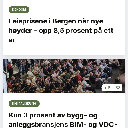
EIENDOM
Leieprisene i Bergen når nye
høyder – opp 8,5 prosent på ett
år
+
PLUSS
DIGITALISERING
Kun 3 prosent av bygg- og
anleggsbransjens BIM- og VDC-