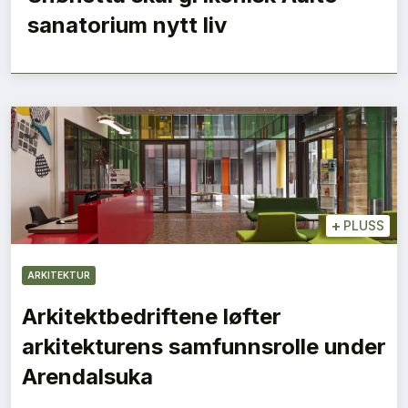
sanatorium nytt liv
+
PLUSS
ARKITEKTUR
Arkitektbedriftene løfter
arkitekturens samfunnsrolle under
Arendalsuka