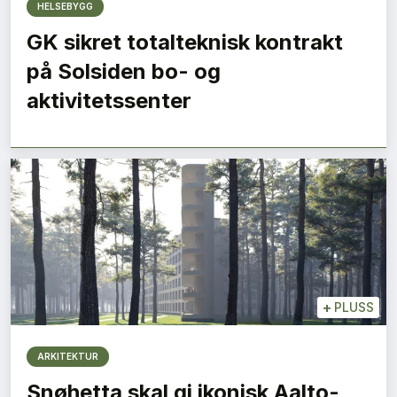
HELSEBYGG
GK sikret totalteknisk kontrakt
på Solsiden bo- og
aktivitetssenter
+
PLUSS
ARKITEKTUR
Snøhetta skal gi ikonisk Aalto-