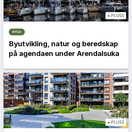
+
PLUSS
BYGG
Byutvikling, natur og beredskap
på agendaen under Arendalsuka
+
PLUSS