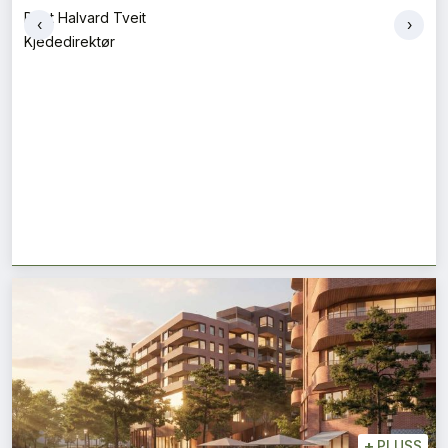
Bent Halvard Tveit
‹
›
Kjededirektør
+
PLUSS