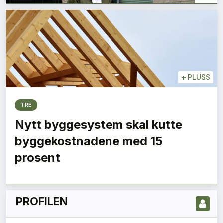
+
PLUSS
TRE
Nytt byggesystem skal kutte
LES NYESTE UTGIVELSE HER
byggekostnadene med 15
prosent
PROFILEN