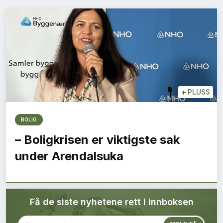
Bærekraft
Digitalisering
Eiendom
Øvrige
+
PLUSS
Tips redaksjonen
BOLIG
– Boligkrisen er viktigste sak
Annonsering
under Arendalsuka
Abonnere magasin
Få de siste nyhetene rett i innboksen
Abonnement Pluss