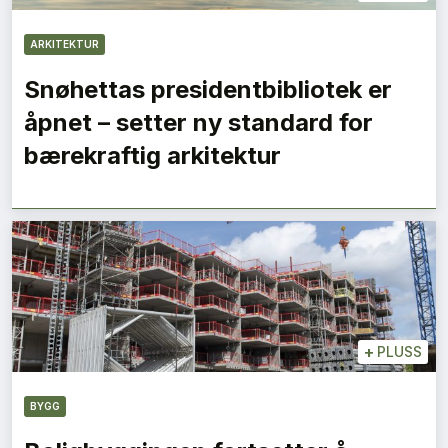
ARKITEKTUR
Snøhettas presidentbibliotek er
åpnet – setter ny standard for
bærekraftig arkitektur
+
PLUSS
BYGG