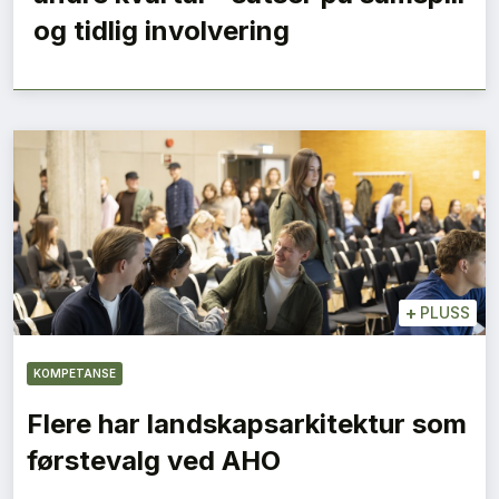
og tidlig involvering
+
PLUSS
KOMPETANSE
Flere har landskapsarkitektur som
førstevalg ved AHO