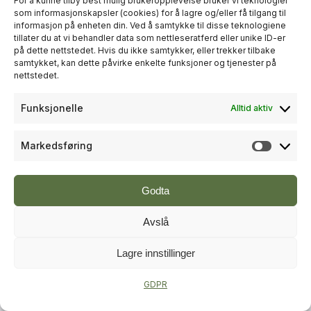
For å kunne tilby best mulig brukeropplevelse bruker vi teknologier
som informasjonskapsler (cookies) for å lagre og/eller få tilgang til
informasjon på enheten din. Ved å samtykke til disse teknologiene
+
PLUSS
tillater du at vi behandler data som nettleseratferd eller unike ID-er
på dette nettstedet. Hvis du ikke samtykker, eller trekker tilbake
samtykket, kan dette påvirke enkelte funksjoner og tjenester på
TRE
nettstedet.
Splitkon starter opp
Funksjonelle
Alltid aktiv
limtreproduksjon
Markedsføring
Markeds
Godta
Avslå
Lagre innstillinger
+
PLUSS
GDPR