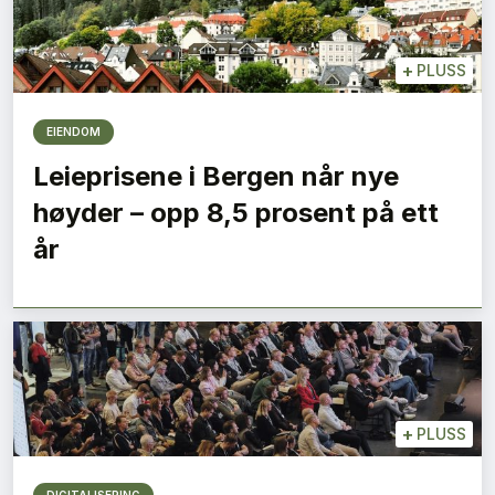
+
PLUSS
EIENDOM
Leieprisene i Bergen når nye
høyder – opp 8,5 prosent på ett
år
+
PLUSS