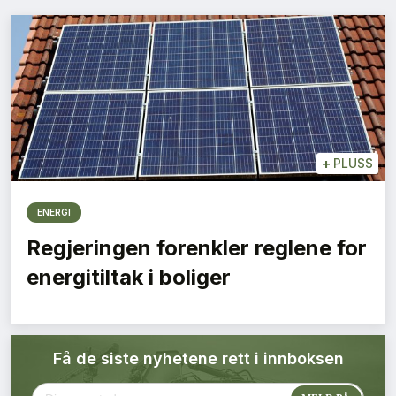
Bærekraft
Digitalisering
Eiendom
Øvrige
+
PLUSS
Tips redaksjonen
ENERGI
Regjeringen forenkler reglene for
Annonsering
energitiltak i boliger
Abonnere magasin
Få de siste nyhetene rett i innboksen
Abonnement Pluss