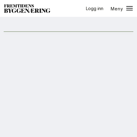
Logg inn
Meny
Arendalsuka
Lukk
Jobb
+
PLUSS
Eventer
Prosjekter
Bygg-guiden
Logg inn
Bygg
Arkitektur