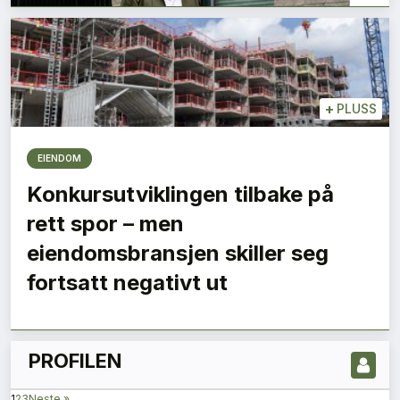
+
PLUSS
EIENDOM
Konkursutviklingen tilbake på
rett spor – men
LES NYESTE UTGIVELSE HER
eiendomsbransjen skiller seg
fortsatt negativt ut
PROFILEN
1
2
3
Neste »