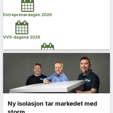
Entreprenørdagen 2026
VVS-dagene 2026
Norges bygg- og eiendomskonferanse 2026
Vi Bygger Vestland 2026
Ny isolasjon tar markedet med
Byggenæringens Klimakonferanse 2026
storm