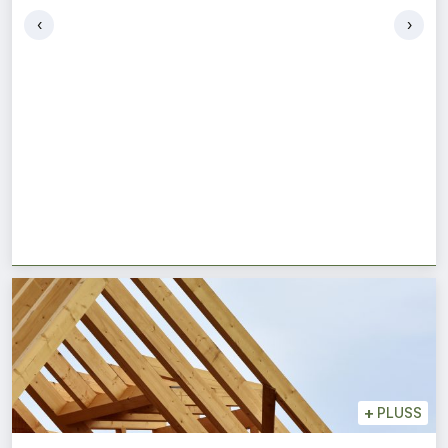
‹
›
+
PLUSS