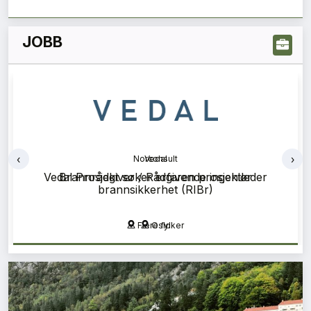
JOBB
‹
›
Norconsult
Brannrådgiver / Rådgivende ingeniør
brannsikkerhet (RIBr)
Flere fylker