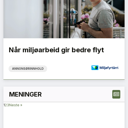
Når miljøarbeid gir bedre flyt
ANNONSØRINNHOLD
MENINGER
1
2
3
Neste »