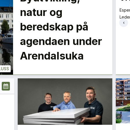
best på bakken
LE
natur og
Espe
Lede
Tore Tveit
‹
beredskap på
Direktør
+
PLUSS
PLUSS
agendaen under
Arendalsuka
LUSS