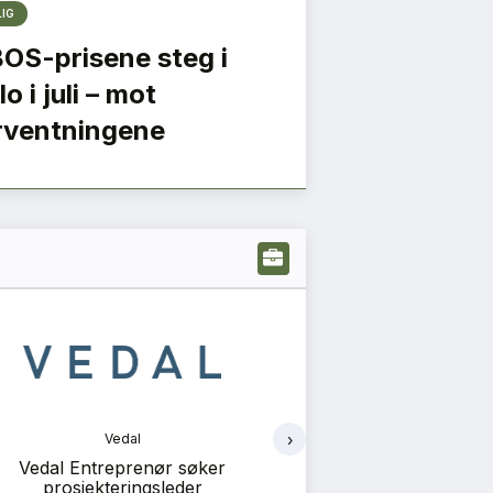
LIG
OS-prisene steg i
o i juli – mot
rventningene
›
Vedal
Ve
Vedal Entreprenør søker
Vedal Entreprenør 
prosjekteringsleder