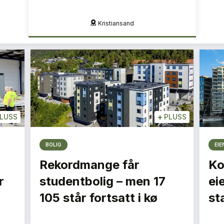
Kristiansand
+
LUSS
PLUSS
BOLIG
EI
Rekordmange får
Ko
r
studentbolig – men 17
ei
105 står fortsatt i kø
st