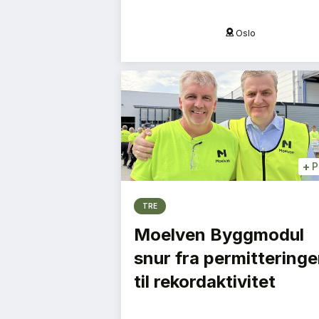
Oslo
Oslo
+
P
TRE
Moelven Byggmodul
snur fra permitteringe
til rekordaktivitet