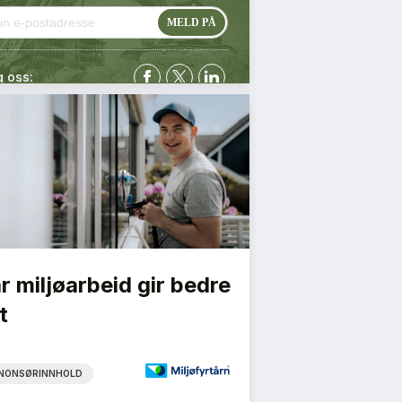
g oss:
r miljøarbeid gir bedre
t
NONSØRINNHOLD