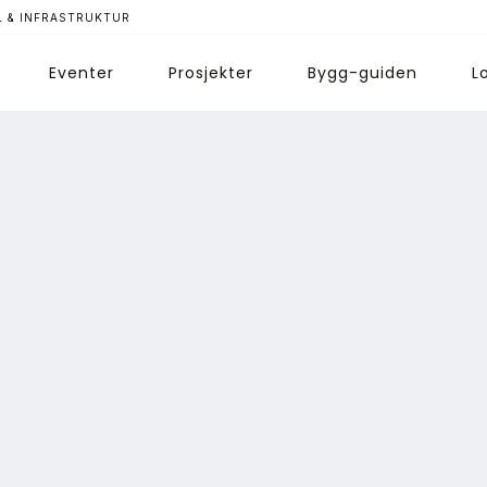
 & INFRASTRUKTUR
Eventer
Prosjekter
Bygg-guiden
L
ips redaksjonen
nnonsering
bonnere magasin
bonnement Pluss
ontakt oss
ogin