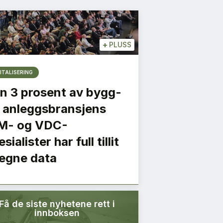
+
PLUSS
ITALISERING
n 3 prosent av bygg-
 anleggsbransjens
M- og VDC-
sialister har full tillit
l egne data
Få de siste nyhetene rett i
innboksen