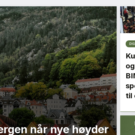
DIG
Ku
og
BI
spe
ti
Bergen når nye høyder