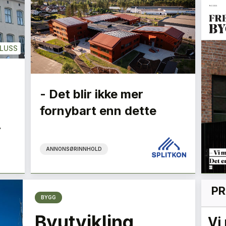
LUSS
- Det blir ikke mer
fornybart enn dette
r
ANNONSØRINNHOLD
PR
BYGG
Byutvikling,
Flygelederen som ble
Vi