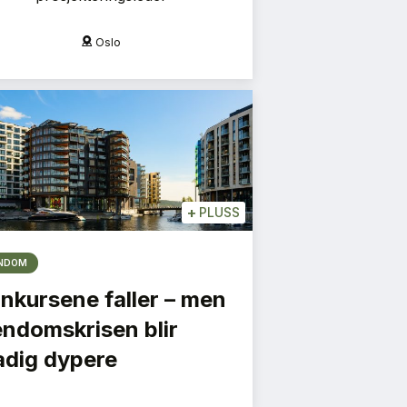
Oslo
O
+
PLUSS
ENDOM
nkursene faller – men
endomskrisen blir
adig dypere