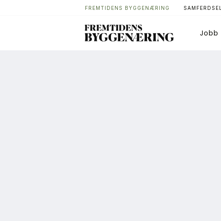
FREMTIDENS BYGGENÆRING
SAMFERDSEL
Jobb
Bygg
T
Arkitektur
A
Bærekraft
A
Digitalisering
A
Eiendom
K
Øvrige
L