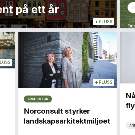
nt på ett år
+
PLUSS
Føl
LUSS
+
PLUSS
Nå
ARKITEKTUR
fly
Norconsult styrker
landskapsarkitektmiljøet
AN