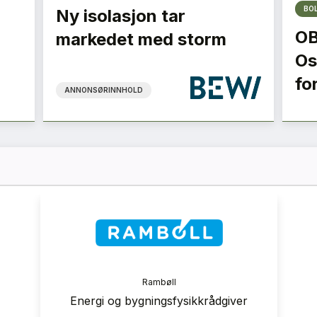
BO
Ny isolasjon tar
OB
markedet med storm
Osl
fo
ANNONSØRINNHOLD
ranse
Rambøll
 2026
Energi og bygningsfysikkrådgiver