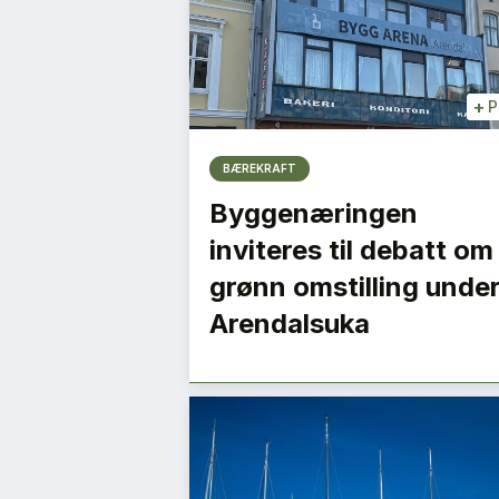
+
P
BÆREKRAFT
Byggenæringen
inviteres til debatt om
grønn omstilling unde
Arendalsuka
e
– Vi må bygge ned