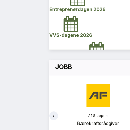
Entreprenørdagen 2026
VVS-dagene 2026
Norges bygg- og eiendomskonfe
JOBB
2026
Vi Bygger Vestland 2026
‹
ruppen
Af Gruppen
Byggenæringens Klimakonferanse
ekteringsleder
Bærekraftsrådgiver