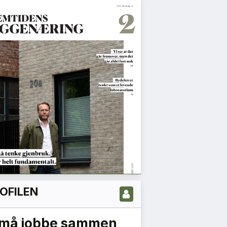
OFILEN
 må jobbe sammen
Det er nå vi