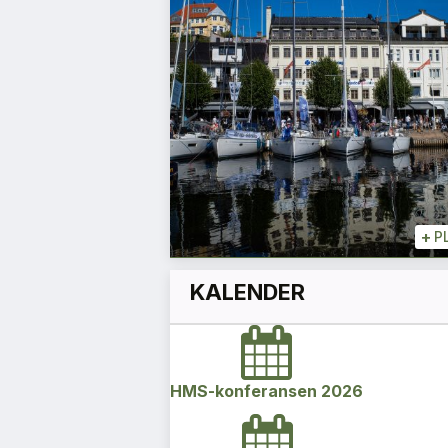
ke
siloene
Aslaug Koksvik
Direktør
+
+
PLUSS
+
P
KALENDER
HMS-konferansen 2026