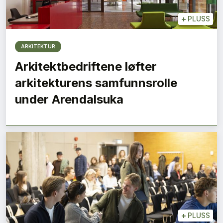
+
PLUSS
ARKITEKTUR
Arkitektbedriftene løfter
arkitekturens samfunnsrolle
under Arendalsuka
+
PLUSS