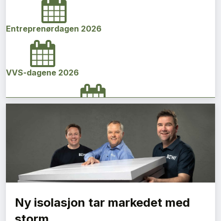
Entreprenørdagen 2026
VVS-dagene 2026
Norges bygg- og eiendomskonferanse 2026
Vi Bygger Vestland 2026
Ny isolasjon tar markedet med
Byggenæringens Klimakonferanse 2026
storm