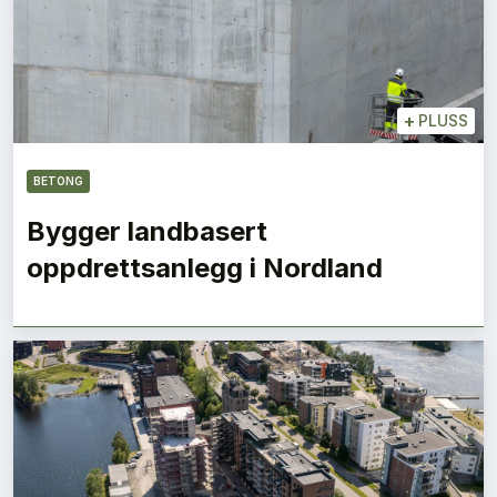
+
PLUSS
BETONG
Bygger landbasert
oppdrettsanlegg i Nordland