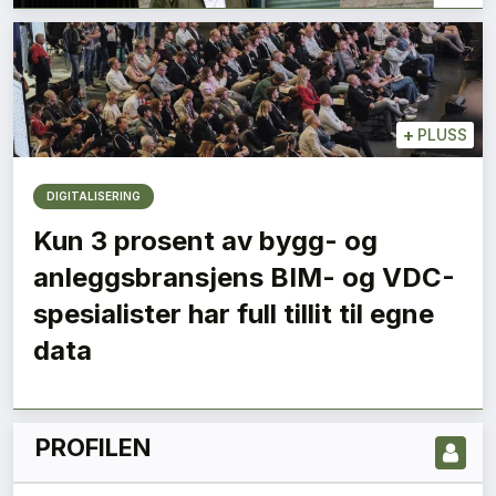
+
PLUSS
DIGITALISERING
Kun 3 prosent av bygg- og
anleggsbransjens BIM- og VDC-
LES NYESTE UTGIVELSE HER
spesialister har full tillit til egne
data
PROFILEN