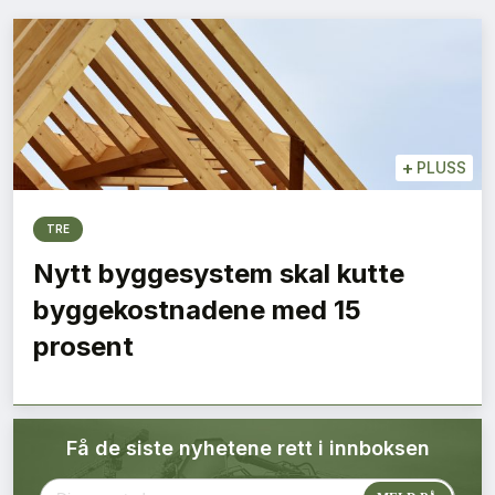
Bærekraft
Digitalisering
Eiendom
+
PLUSS
Øvrige
TRE
Tips redaksjonen
Nytt byggesystem skal kutte
byggekostnadene med 15
Annonsering
prosent
Abonnere magasin
Få de siste nyhetene rett i innboksen
Abonnement Pluss