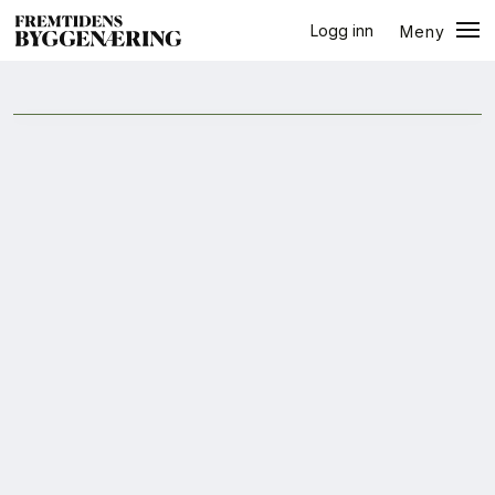
Logg inn
Meny
halvår
Lukk
Jobb
+
PLUSS
Eventer
Prosjekter
Bygg-guiden
Logg inn
Bygg
Arkitektur