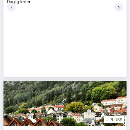
Daglig leder
‹
›
+
PLUSS