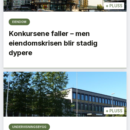
+
PLUSS
EIENDOM
Konkursene faller – men
eiendomskrisen blir stadig
dypere
+
PLUSS
UNDERVISNINGSBYGG