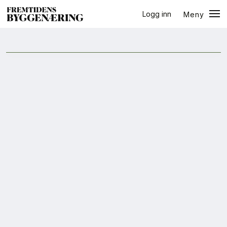
Logg inn
Meny
Arendalsuka
Lukk
Jobb
+
PLUSS
Eventer
Prosjekter
Bygg-guiden
Logg inn
Bygg
Arkitektur