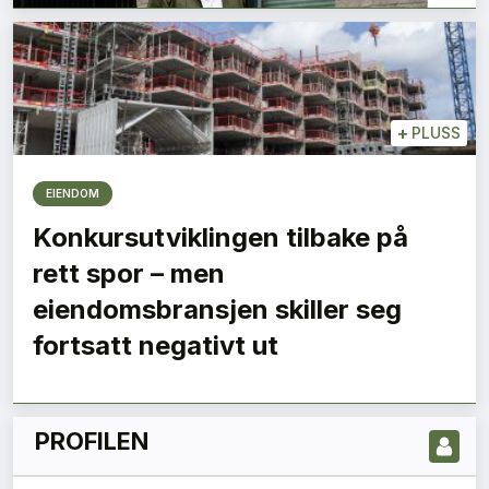
+
PLUSS
EIENDOM
Konkursutviklingen tilbake på
rett spor – men
LES NYESTE UTGIVELSE HER
eiendomsbransjen skiller seg
fortsatt negativt ut
PROFILEN