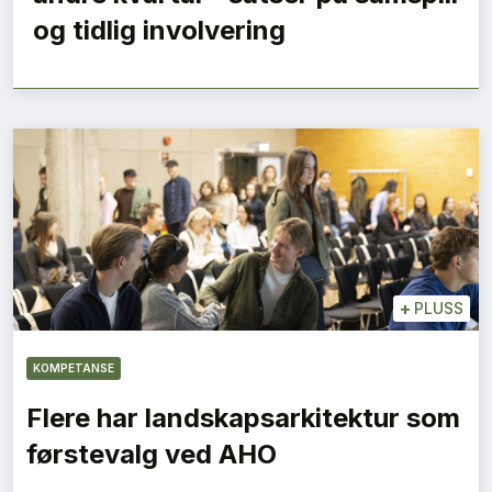
og tidlig involvering
+
PLUSS
KOMPETANSE
Flere har landskapsarkitektur som
førstevalg ved AHO