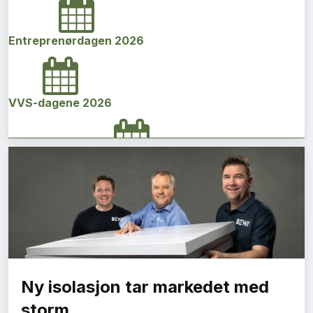
Entreprenørdagen 2026
VVS-dagene 2026
Norges bygg- og eiendomskonferanse 2026
Vi Bygger Vestland 2026
Ny isolasjon tar markedet med
Byggenæringens Klimakonferanse 2026
storm