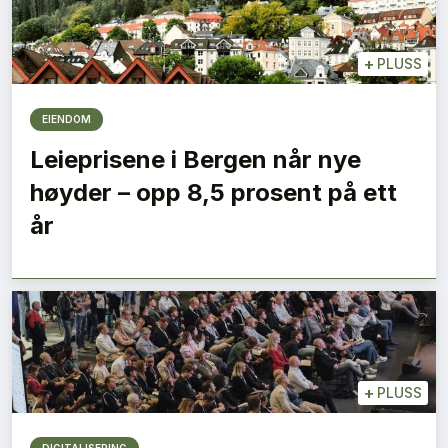
+
PLUSS
EIENDOM
Leieprisene i Bergen når nye
høyder – opp 8,5 prosent på ett
år
+
PLUSS