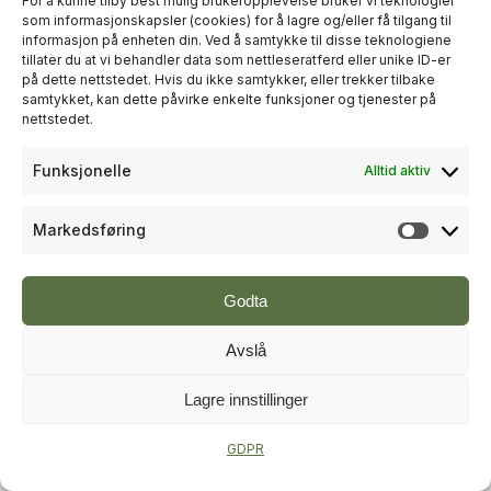
For å kunne tilby best mulig brukeropplevelse bruker vi teknologier
som informasjonskapsler (cookies) for å lagre og/eller få tilgang til
informasjon på enheten din. Ved å samtykke til disse teknologiene
+
PLUSS
tillater du at vi behandler data som nettleseratferd eller unike ID-er
på dette nettstedet. Hvis du ikke samtykker, eller trekker tilbake
samtykket, kan dette påvirke enkelte funksjoner og tjenester på
TRE
nettstedet.
Splitkon starter opp
Funksjonelle
Alltid aktiv
limtreproduksjon
Markedsføring
Markeds
Godta
Avslå
Lagre innstillinger
+
PLUSS
GDPR