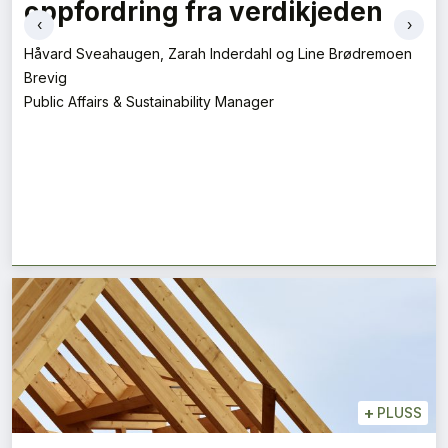
oppfordring fra verdikjeden
‹
›
Håvard Sveahaugen, Zarah Inderdahl og Line Brødremoen
Brevig
Public Affairs & Sustainability Manager
+
PLUSS