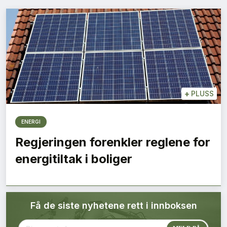
Bærekraft
Digitalisering
Eiendom
Øvrige
+
PLUSS
Tips redaksjonen
ENERGI
Regjeringen forenkler reglene for
Annonsering
energitiltak i boliger
Abonnere magasin
Få de siste nyhetene rett i innboksen
Abonnement Pluss