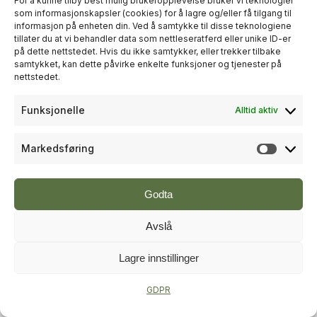
For å kunne tilby best mulig brukeropplevelse bruker vi teknologier
som informasjonskapsler (cookies) for å lagre og/eller få tilgang til
informasjon på enheten din. Ved å samtykke til disse teknologiene
+
PLUSS
tillater du at vi behandler data som nettleseratferd eller unike ID-er
på dette nettstedet. Hvis du ikke samtykker, eller trekker tilbake
samtykket, kan dette påvirke enkelte funksjoner og tjenester på
RÅDGIVNING
nettstedet.
Sweco økte omsetningen til over
Funksjonelle
Alltid aktiv
én milliard kroner i andre kvartal
Markedsføring
Markeds
Godta
Avslå
Lagre innstillinger
+
PLUSS
GDPR