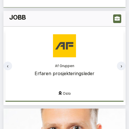
JOBB
‹
›
Af Gruppen
Af Gruppen
Erfaren prosjekteringsleder
Bærekraftsrådgiver
Oslo
Oslo