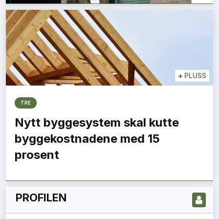
+
PLUSS
TRE
Nytt byggesystem skal kutte
LES NYESTE UTGIVELSE HER
byggekostnadene med 15
prosent
PROFILEN