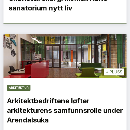
sanatorium nytt liv
+
PLUSS
ARKITEKTUR
Arkitektbedriftene løfter
arkitekturens samfunnsrolle under
Arendalsuka