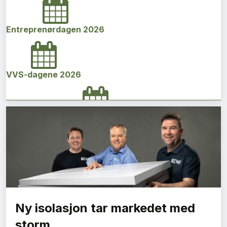
Entreprenørdagen 2026
VVS-dagene 2026
Norges bygg- og eiendomskonferanse 2026
Vi Bygger Vestland 2026
Ny isolasjon tar markedet med
Byggenæringens Klimakonferanse 2026
storm