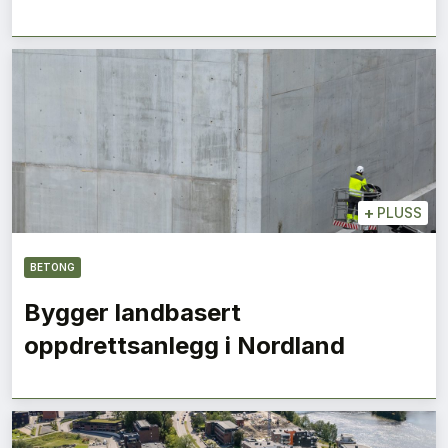
+
PLUSS
BETONG
Bygger landbasert
oppdrettsanlegg i Nordland