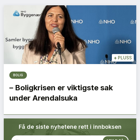
Bærekraft
Digitalisering
Eiendom
Øvrige
+
PLUSS
Tips redaksjonen
BOLIG
– Boligkrisen er viktigste sak
Annonsering
under Arendalsuka
Abonnere magasin
Få de siste nyhetene rett i innboksen
Abonnement Pluss