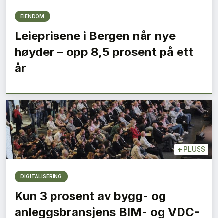
EIENDOM
Leieprisene i Bergen når nye
høyder – opp 8,5 prosent på ett
år
+
PLUSS
DIGITALISERING
Kun 3 prosent av bygg- og
anleggsbransjens BIM- og VDC-