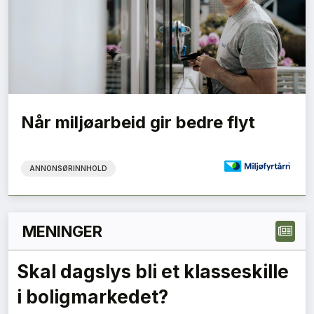
Når miljøarbeid gir bedre flyt
ANNONSØRINNHOLD
MENINGER
Grønne anskaffelser må gi
forutsigbare krav – en