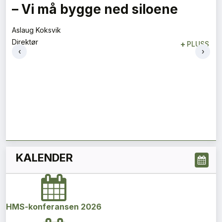
Flygelederen som ble best på
bakken
Tore Tveit
‹
›
Direktør
+
PLUSS
KALENDER
HMS-konferansen 2026