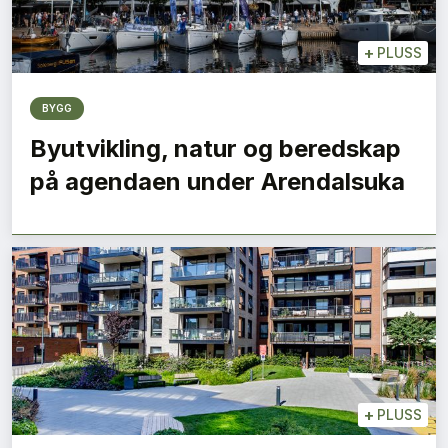
+
PLUSS
BYGG
Byutvikling, natur og beredskap
på agendaen under Arendalsuka
+
PLUSS