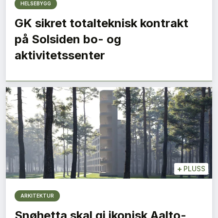
HELSEBYGG
GK sikret totalteknisk kontrakt
på Solsiden bo- og
aktivitetssenter
+
PLUSS
ARKITEKTUR
Snøhetta skal gi ikonisk Aalto-