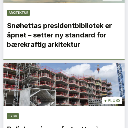
ARKITEKTUR
Snøhettas presidentbibliotek er
åpnet – setter ny standard for
bærekraftig arkitektur
+
PLUSS
BYGG