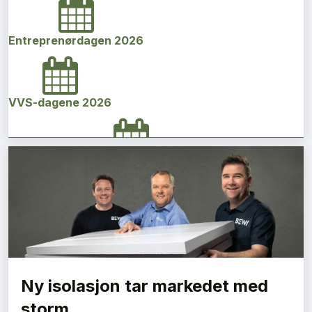
Entreprenørdagen 2026
VVS-dagene 2026
Norges bygg- og eiendomskonferanse 2026
Vi Bygger Vestland 2026
Ny isolasjon tar markedet med
Byggenæringens Klimakonferanse 2026
storm