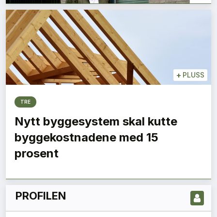
+
PLUSS
TRE
Nytt byggesystem skal kutte
LES NYESTE UTGIVELSE HER
byggekostnadene med 15
prosent
PROFILEN