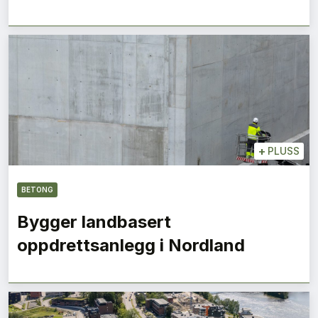
+
PLUSS
BETONG
Bygger landbasert
oppdrettsanlegg i Nordland