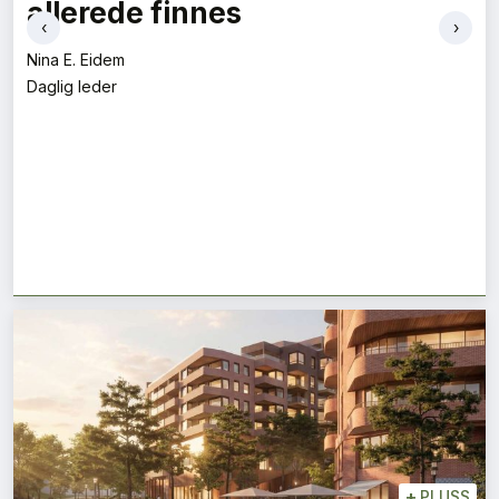
Bent Halvard Tveit
‹
›
Kjededirektør
+
PLUSS