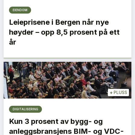
EIENDOM
Leieprisene i Bergen når nye
høyder – opp 8,5 prosent på ett
år
+
PLUSS
DIGITALISERING
Kun 3 prosent av bygg- og
anleggsbransjens BIM- og VDC-