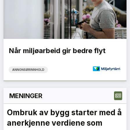
Når miljøarbeid gir bedre flyt
ANNONSØRINNHOLD
MENINGER
Hvorfor lytter ikke politikerne
til byggebransjen?