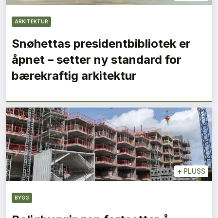
ARKITEKTUR
Snøhettas presidentbibliotek er
åpnet – setter ny standard for
bærekraftig arkitektur
+
PLUSS
BYGG