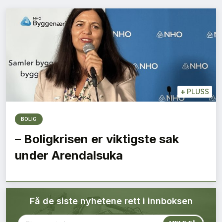
Bærekraft
Digitalisering
Eiendom
Øvrige
+
PLUSS
Tips redaksjonen
BOLIG
– Boligkrisen er viktigste sak
Annonsering
under Arendalsuka
Abonnere magasin
Få de siste nyhetene rett i innboksen
Abonnement Pluss