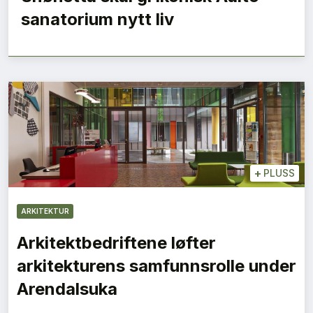
sanatorium nytt liv
+
PLUSS
ARKITEKTUR
Arkitektbedriftene løfter
arkitekturens samfunnsrolle under
Arendalsuka