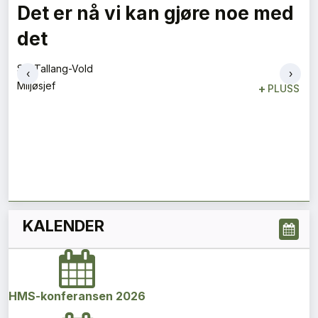
Gründeren som lykkes for
andre
Christian Scheen
‹
›
Rekrutteringssjef
+
PLUSS
KALENDER
HMS-konferansen 2026