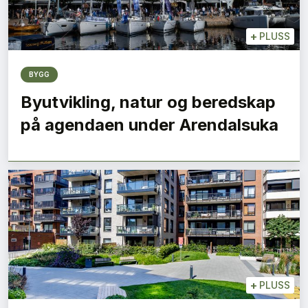
+
PLUSS
BYGG
Byutvikling, natur og beredskap
på agendaen under Arendalsuka
+
PLUSS