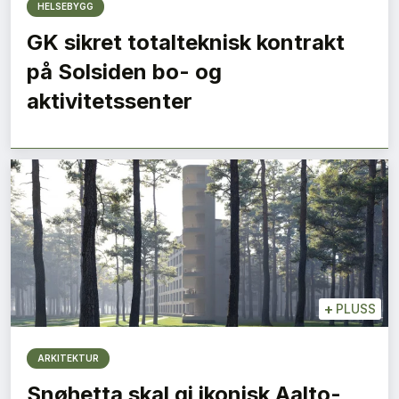
HELSEBYGG
GK sikret totalteknisk kontrakt
på Solsiden bo- og
aktivitetssenter
+
PLUSS
ARKITEKTUR
Snøhetta skal gi ikonisk Aalto-