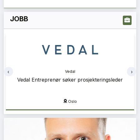
JOBB
‹
›
Vedal
Vedal
Vedal Entreprenør søker prosjekteringsleder
Vedal Entreprenør søker prosjektleder
Oslo
Oslo