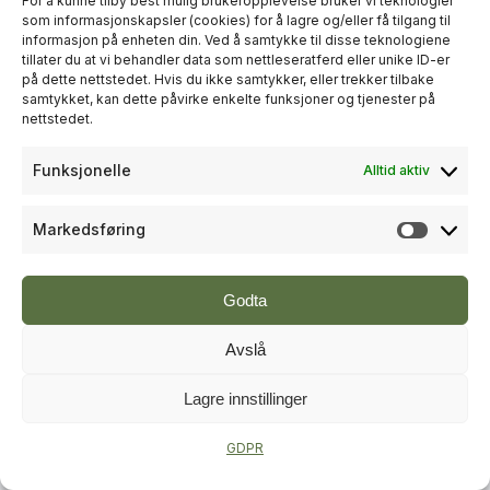
For å kunne tilby best mulig brukeropplevelse bruker vi teknologier
som informasjonskapsler (cookies) for å lagre og/eller få tilgang til
informasjon på enheten din. Ved å samtykke til disse teknologiene
+
PLUSS
tillater du at vi behandler data som nettleseratferd eller unike ID-er
på dette nettstedet. Hvis du ikke samtykker, eller trekker tilbake
samtykket, kan dette påvirke enkelte funksjoner og tjenester på
RÅDGIVNING
nettstedet.
Sweco økte omsetningen til over
Funksjonelle
Alltid aktiv
én milliard kroner i andre kvartal
Markedsføring
Markeds
Godta
Avslå
Lagre innstillinger
+
PLUSS
GDPR