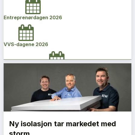
Entreprenørdagen 2026
VVS-dagene 2026
Norges bygg- og eiendomskonferanse 2026
Vi Bygger Vestland 2026
Ny isolasjon tar markedet med
Byggenæringens Klimakonferanse 2026
storm