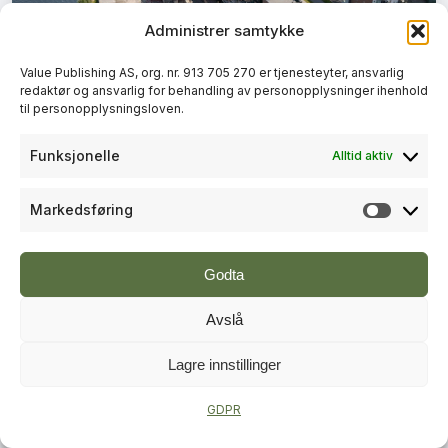
Administrer samtykke
+
PLUSS
Value Publishing AS, org. nr. 913 705 270 er tjenesteyter, ansvarlig
redaktør og ansvarlig for behandling av personopplysninger ihenhold
BYUTVIKLING
til personopplysningsloven.
Lokal vinner fra Skien og
Funksjonelle
Alltid aktiv
Porsgrunn i Norges beste bygrep
Markedsføring
Markeds
Godta
Avslå
Lagre innstillinger
+
PLUSS
GDPR