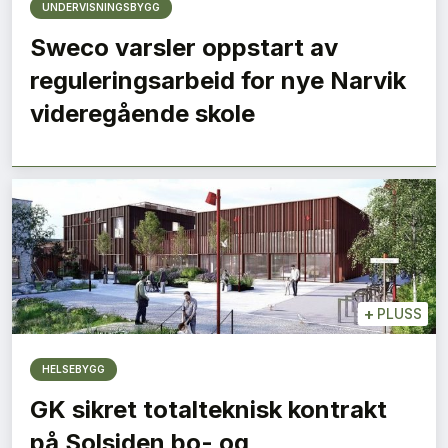
UNDERVISNINGSBYGG
Sweco varsler oppstart av
reguleringsarbeid for nye Narvik
videregående skole
+
PLUSS
HELSEBYGG
GK sikret totalteknisk kontrakt
på Solsiden bo- og