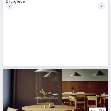
Daglig leder
‹
›
+
PLUSS