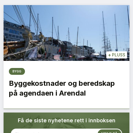
Bærekraft
Digitalisering
Eiendom
Øvrige
+
PLUSS
Tips redaksjonen
BYGG
Byggekostnader og beredskap
Annonsering
på agendaen i Arendal
Abonnere magasin
Få de siste nyhetene rett i innboksen
Abonnement Pluss