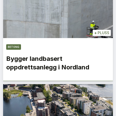
+
PLUSS
BETONG
Bygger landbasert
oppdrettsanlegg i Nordland