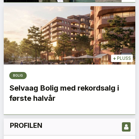
+
PLUSS
BOLIG
LES NYESTE UTGIVELSE HER
Selvaag Bolig med rekordsalg i
første halvår
PROFILEN