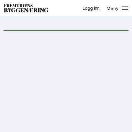
Logg inn
Meny
ressursbruk
Lukk
Jobb
+
PLUSS
Eventer
Prosjekter
Bygg-guiden
Logg inn
Bygg
Arkitektur