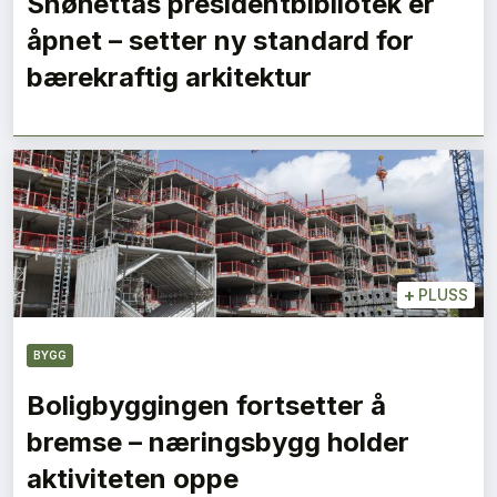
Snøhettas presidentbibliotek er
åpnet – setter ny standard for
bærekraftig arkitektur
+
PLUSS
BYGG
Boligbyggingen fortsetter å
bremse – næringsbygg holder
aktiviteten oppe