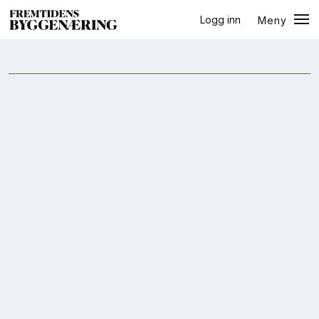
Logg inn
Meny
ressursbruk
Lukk
Jobb
+
PLUSS
Eventer
Prosjekter
Bygg-guiden
Logg inn
Bygg
Arkitektur