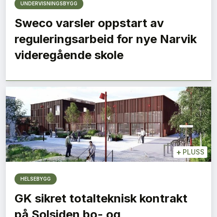
UNDERVISNINGSBYGG
Sweco varsler oppstart av
reguleringsarbeid for nye Narvik
videregående skole
+
PLUSS
HELSEBYGG
GK sikret totalteknisk kontrakt
på Solsiden bo- og