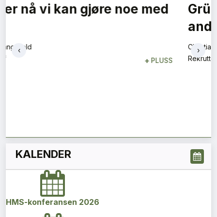
Arkitekturens dr. Livingstone
Ingvild Lie-Nielsen
Sivilarkitekt
+
PLUSS
‹
›
KALENDER
HMS-konferansen 2026