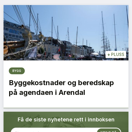
Bærekraft
Digitalisering
Eiendom
Øvrige
+
PLUSS
Tips redaksjonen
BYGG
Byggekostnader og beredskap
Annonsering
på agendaen i Arendal
Abonnere magasin
Få de siste nyhetene rett i innboksen
Abonnement Pluss