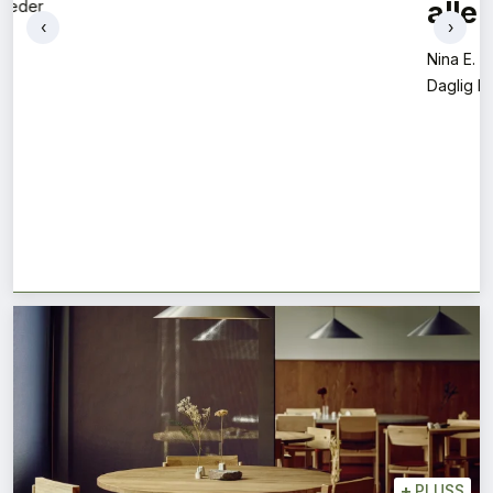
Bent Halvard Tveit
‹
›
Kjededirektør
+
PLUSS