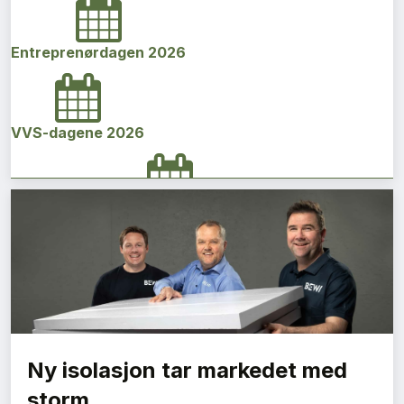
Entreprenørdagen 2026
VVS-dagene 2026
Norges bygg- og eiendomskonferanse 2026
Vi Bygger Vestland 2026
Ny isolasjon tar markedet med
Byggenæringens Klimakonferanse 2026
storm