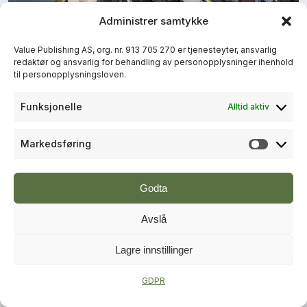
Administrer samtykke
+
PLUSS
Value Publishing AS, org. nr. 913 705 270 er tjenesteyter, ansvarlig
redaktør og ansvarlig for behandling av personopplysninger ihenhold
BYUTVIKLING
til personopplysningsloven.
Lokal vinner fra Skien og
Funksjonelle
Alltid aktiv
Porsgrunn i Norges beste bygrep
Markedsføring
Markeds
Godta
Avslå
Lagre innstillinger
+
PLUSS
GDPR