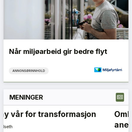
Når miljøarbeid gir bedre flyt
ANNONSØRINNHOLD
MENINGER
Hvorfor lytter ikke politikerne
til byggebransjen?