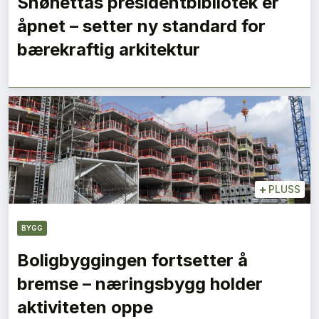
Snøhettas presidentbibliotek er
åpnet – setter ny standard for
bærekraftig arkitektur
+
PLUSS
BYGG
Boligbyggingen fortsetter å
bremse – næringsbygg holder
aktiviteten oppe