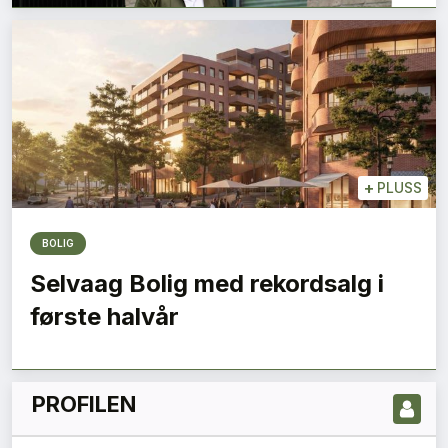
+
PLUSS
BOLIG
LES NYESTE UTGIVELSE HER
Selvaag Bolig med rekordsalg i
første halvår
PROFILEN