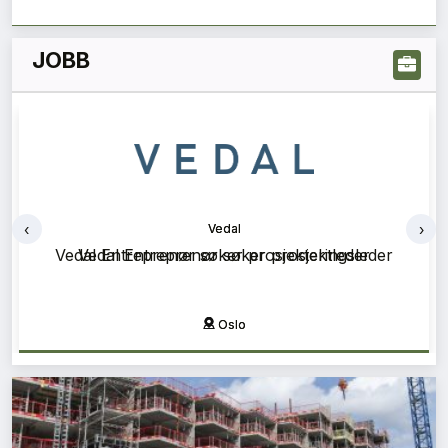
JOBB
‹
›
Vedal
Vedal Prosjekt søker prosjektleder
Oslo