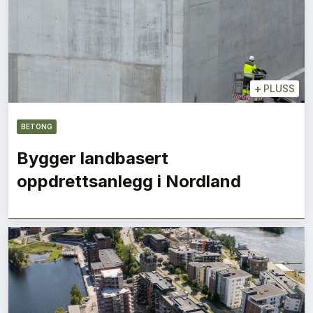
+
PLUSS
BETONG
Bygger landbasert
oppdrettsanlegg i Nordland