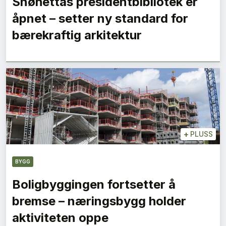
Snøhettas presidentbibliotek er
åpnet – setter ny standard for
bærekraftig arkitektur
+
PLUSS
BYGG
Boligbyggingen fortsetter å
bremse – næringsbygg holder
aktiviteten oppe