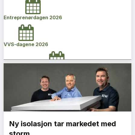
Entreprenørdagen 2026
VVS-dagene 2026
Norges bygg- og eiendomskonferanse 2026
Vi Bygger Vestland 2026
Ny isolasjon tar markedet med
Byggenæringens Klimakonferanse 2026
storm