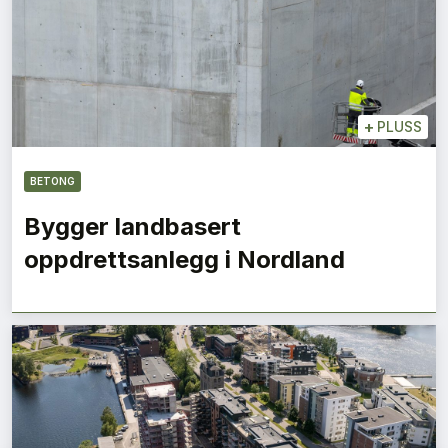
+
PLUSS
BETONG
Bygger landbasert
oppdrettsanlegg i Nordland