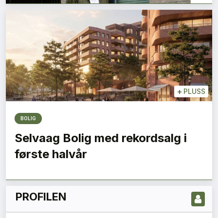
+
PLUSS
BOLIG
LES NYESTE UTGIVELSE HER
Selvaag Bolig med rekordsalg i
første halvår
PROFILEN