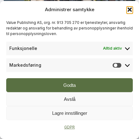
Administrer samtykke
+
PLUSS
Value Publishing AS, org. nr. 913 705 270 er tjenesteyter, ansvarlig
redaktør og ansvarlig for behandling av personopplysninger ihenhold
BYUTVIKLING
til personopplysningsloven.
Lokal vinner fra Skien og
Funksjonelle
Alltid aktiv
Porsgrunn i Norges beste bygrep
Markedsføring
Markeds
Godta
Avslå
Lagre innstillinger
+
PLUSS
GDPR