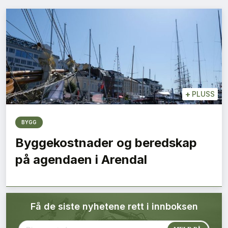
Bærekraft
Digitalisering
Eiendom
Øvrige
+
PLUSS
Tips redaksjonen
BYGG
Byggekostnader og beredskap
Annonsering
på agendaen i Arendal
Abonnere magasin
Få de siste nyhetene rett i innboksen
Abonnement Pluss