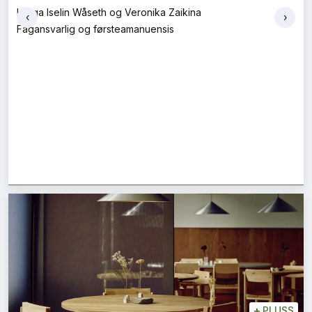
Helga Iselin Wåseth og Veronika Zaikina
‹
›
Fagansvarlig og førsteamanuensis
+
PLUSS