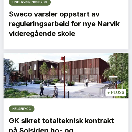
UNDERVISNINGSBYGG
Sweco varsler oppstart av
reguleringsarbeid for nye Narvik
videregående skole
+
PLUSS
HELSEBYGG
GK sikret totalteknisk kontrakt
på Solsiden bo- og