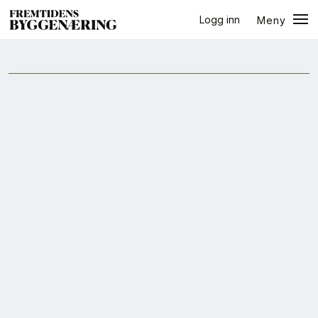
Logg inn
Meny
ressursbruk
Lukk
Jobb
+
PLUSS
Eventer
Prosjekter
Bygg-guiden
Logg inn
Bygg
Arkitektur