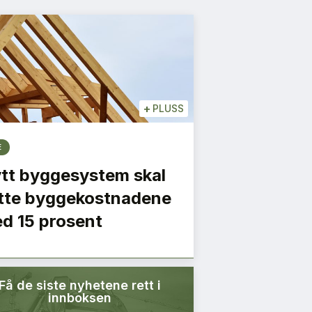
+
PLUSS
E
tt byggesystem skal
tte byggekostnadene
d 15 prosent
Få de siste nyhetene rett i
innboksen