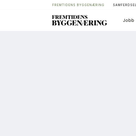
FREMTIDENS BYGGENÆRING
SAMFERDSEL
Jobb
Bygg
T
Arkitektur
A
Bærekraft
A
Digitalisering
A
Eiendom
K
Øvrige
L