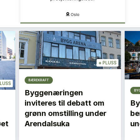
Oslo
+
PLUSS
BÆREKRAFT
LUSS
Byggenæringen
BY
inviteres til debatt om
By
grønn omstilling under
be
øet
Arendalsuka
un