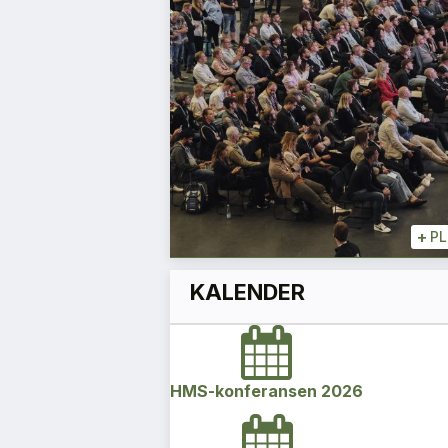
akken
Espen Schulze
Leder
+
+
PLUSS
+
P
KALENDER
HMS-konferansen 2026