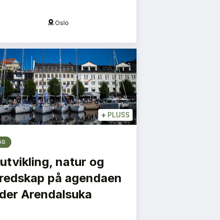
Oslo
O
+
PLUSS
GG
utvikling, natur og
redskap på agendaen
der Arendalsuka