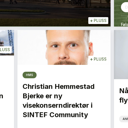
+
PLUSS
Føl
LUSS
+
PLUSS
HMS
Christian Hemmestad
Nå
n
Bjerke er ny
fly
visekonserndirektør i
SINTEF Community
AN