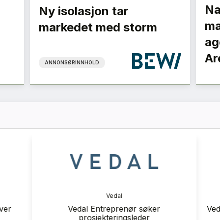
Na
Ny isolasjon tar
ma
markedet med storm
ag
Ar
ANNONSØRINNHOLD
ranse
Vedal
 2026
er
Vedal Entreprenør søker
Veda
prosjekteringsleder