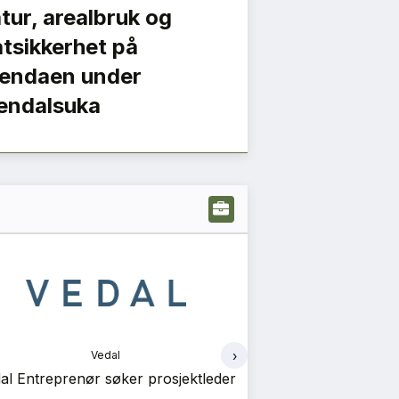
tur, arealbruk og
tsikkerhet på
endaen under
endalsuka
›
Vedal
Ve
l Entreprenør søker prosjektleder
Vedal Prosjekt sø