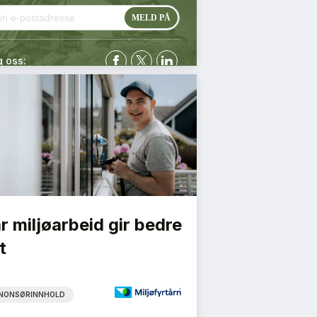
g oss:
r miljøarbeid gir bedre
t
NONSØRINNHOLD