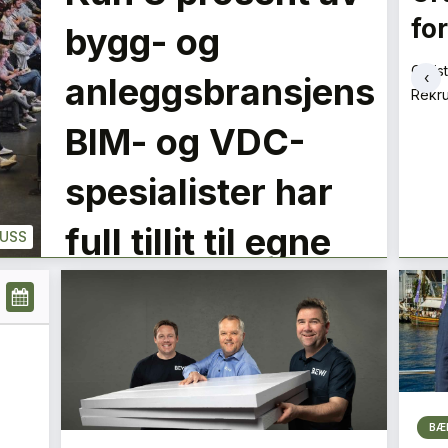
noe med det
fo
LE
bygg- og
PLUSS
Siv Tallang-Vold
Chris
‹
anleggsbransjens
Miljøsjef
Rekru
+
PLUSS
BIM- og VDC-
spesialister har
full tillit til egne
LUSS
data
BÆ