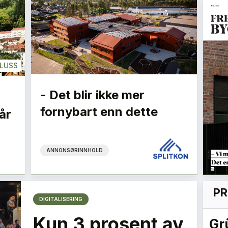
LUSS
- Det blir ikke mer
fornybart enn dette
år
ANNONSØRINNHOLD
PR
DIGITALISERING
Kun 3 prosent av
n
Det er nå vi kan gjøre
Gr