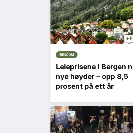
+
P
EIENDOM
Leieprisene i Bergen n
nye høyder – opp 8,5
prosent på ett år
en som ble
Vi må jobbe samme