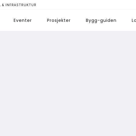
 & INFRASTRUKTUR
Eventer
Prosjekter
Bygg-guiden
L
ips redaksjonen
nnonsering
bonnere magasin
bonnement Pluss
ontakt oss
ogin