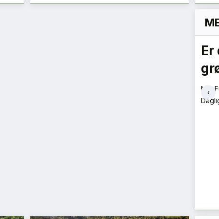
ME
Hvorfor lytter ikke
Er 
politikerne til
gr
ne
byggebransjen?
Mie F
‹
Dagli
Bent Halvard Tveit
Kjededirektør