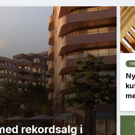
TR
Ny
ku
me
med rekordsalg i