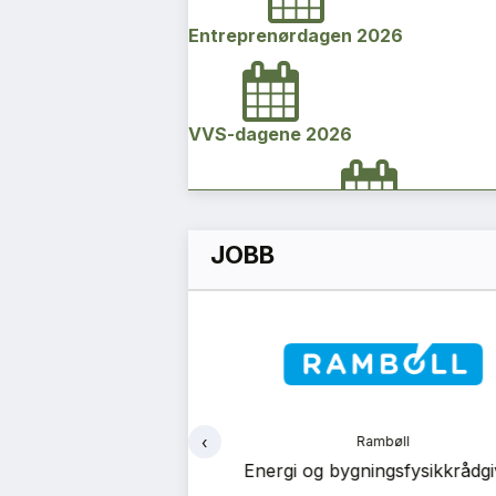
Entreprenørdagen 2026
VVS-dagene 2026
Norges bygg- og eiendomskonfe
JOBB
2026
Vi Bygger Vestland 2026
‹
ruppen
Rambøll
Byggenæringens Klimakonferanse
tsrådgiver
Energi og bygningsfysikkrådgiv