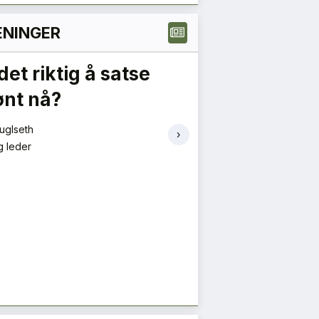
NINGER
det riktig å satse
Mindre dags
ønt nå?
boliger er et
retning
uglseth
›
g leder
Veronika Zaikina, Ida 
Øverli Riise
Førsteamanuensis, dagl
markedssjef