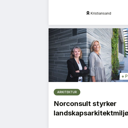
Oslo
Kristiansand
+
P
ARKITEKTUR
Norconsult styrker
landskapsarkitektmilj