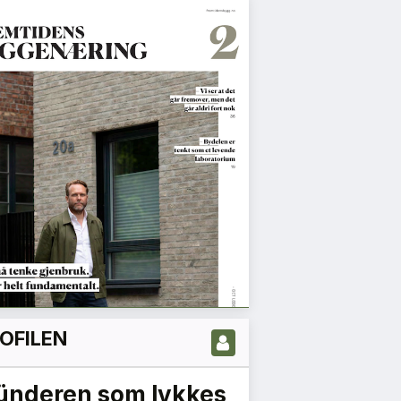
OFILEN
ünderen som lykkes
Arkitekture