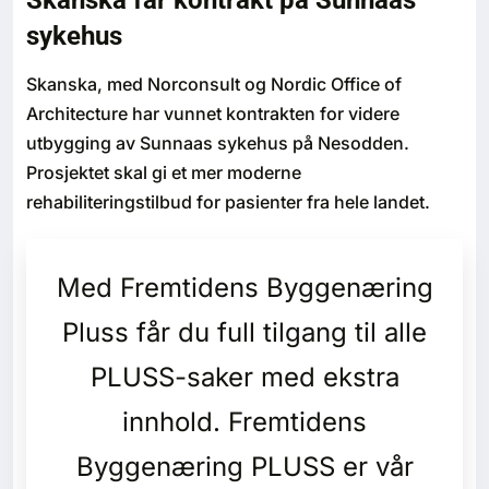
Skanska får kontrakt på Sunnaas
Bærekraft
sykehus
Digitalisering
Skanska, med Norconsult og Nordic Office of
Architecture har vunnet kontrakten for videre
Eiendom
utbygging av Sunnaas sykehus på Nesodden.
Prosjektet skal gi et mer moderne
Øvrige
rehabiliteringstilbud for pasienter fra hele landet.
Tips redaksjonen
Med Fremtidens Byggenæring
Annonsering
Pluss får du full tilgang til alle
PLUSS-saker med ekstra
Abonnere magasin
innhold. Fremtidens
Abonnement Pluss
Byggenæring PLUSS er vår