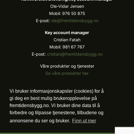
Ole-Vidar Jensen
Mobil: 976 50 875
E-post:
ole@fremtidensbygg.no
Key account manager
Cristian Fatah
Mobil: 981 67 767
E-post:
cristian@fremtidensbygg.no
Våre produkter og tjenester
Se våre produkter her
Følg oss:
Vi bruker informasjonskapsler (cookies) for å
gi deg en best mulig brukeropplevelse på
fremtidensbygg.no. Vi bruker dine data til å
forbedre og tilpasse tjenestene, tilbudene og
Vi arbeider etter Vær Varsom-plakatens regler for
annonsene du ser og bruker.
Finn ut mer
god presseskikk.
©2007 - 2026 Value Publishing AS. All Rights