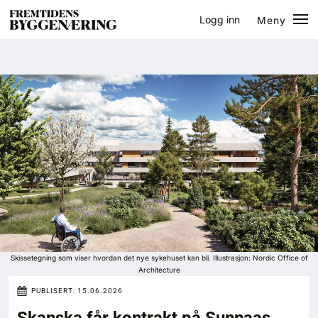
Logg inn
Meny
Lukk
Jobb
Eventer
Prosjekter
Bygg-guiden
Logg inn
Bygg
Skissetegning som viser hvordan det nye sykehuset kan bli. Illustrasjon: Nordic Office of
Architecture
Arkitektur
PUBLISERT:
15.06.2026