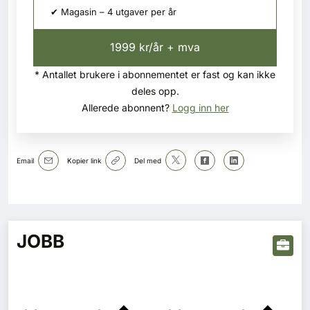
✔ Magasin – 4 utgaver per år
1999 kr/år + mva
* Antallet brukere i abonnementet er fast og kan ikke
deles opp.
Allerede abonnent?
Logg inn her
Email
Kopier link
Del med
JOBB