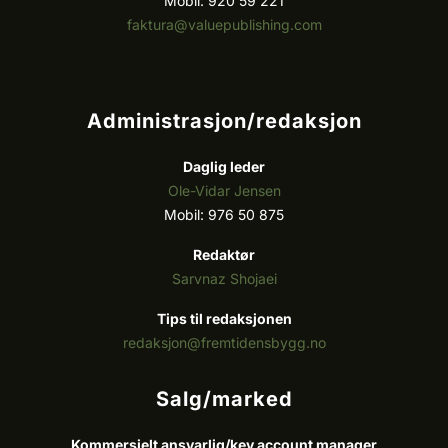
Mobil: 920 59 221
faktura@valuepublishing.com
Administrasjon/redaksjon
Daglig leder
Ole-Vidar Jensen
Mobil: 976 50 875
Redaktør
Sarvnaz Shojaei
Tips til redaksjonen
redaksjon@fremtidensbygg.no
Salg/marked
Kommersielt ansvarlig/k
ey account manager