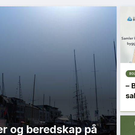
BO
– 
sa
r og beredskap på