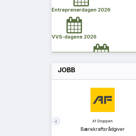
Entreprenørdagen 2026
VVS-dagene 2026
Norges bygg- og eiendomskonfe
JOBB
2026
Vi Bygger Vestland 2026
‹
ruppen
Af Gruppen
Byggenæringens Klimakonferanse
ekteringsleder
Bærekraftsrådgiver