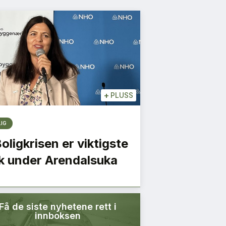
+
PLUSS
LIG
Boligkrisen er viktigste
k under Arendalsuka
Få de siste nyhetene rett i
innboksen