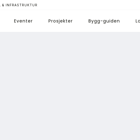
 & INFRASTRUKTUR
Eventer
Prosjekter
Bygg-guiden
L
ips redaksjonen
nnonsering
bonnere magasin
bonnement Pluss
ontakt oss
ogin