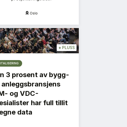
Oslo
O
+
PLUSS
ITALISERING
n 3 prosent av bygg-
 anleggsbransjens
M- og VDC-
sialister har full tillit
l egne data