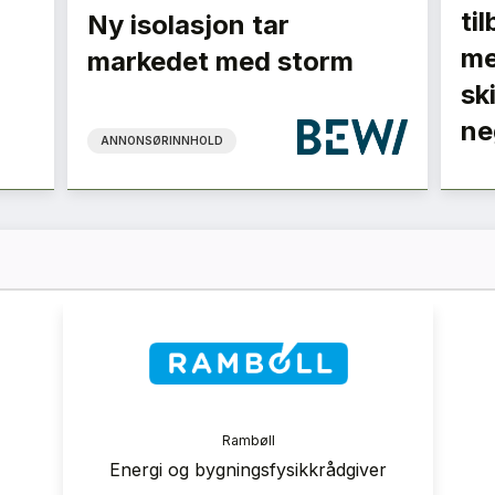
ti
Ny isolasjon tar
me
markedet med storm
sk
ne
ANNONSØRINNHOLD
ranse
Rambøll
 2026
Energi og bygningsfysikkrådgiver