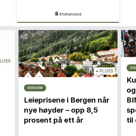
Kristiansand
LUSS
DIG
+
PLUSS
Ku
og
EIENDOM
Leieprisene i Bergen når
BI
nye høyder – opp 8,5
spe
prosent på ett år
ti