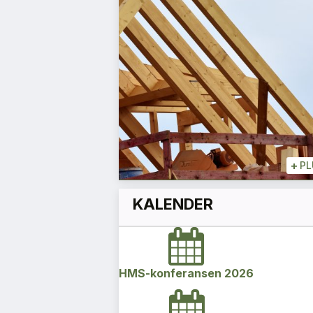
ke
siloene
Aslaug Koksvik
Direktør
+
+
PLUSS
+
PL
KALENDER
HMS-konferansen 2026