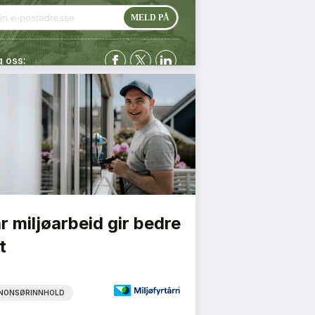
g oss:
r miljøarbeid gir bedre
t
NONSØRINNHOLD