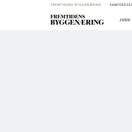
FREMTIDENS BYGGENÆRING
SAMFERDSEL
Jobb
Bygg
T
Arkitektur
A
Bærekraft
A
Digitalisering
A
Eiendom
K
Øvrige
L