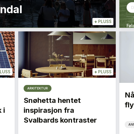
endal
+
PLUSS
Føl
+
LUSS
PLUSS
ARKITEKTUR
Nå
Snøhetta hentet
fly
 i
inspirasjon fra
Svalbards kontraster
AN