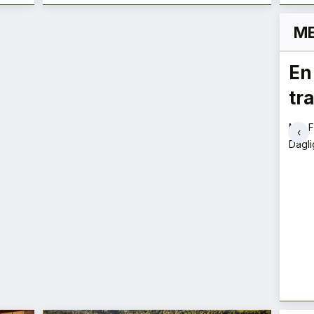
ME
Grønne anskaffelser
En
må gi forutsigbare krav
tr
– en oppfordring fra
Mie F
‹
verdikjeden
Dagli
na
Håvard Sveahaugen, Zarah Inderdahl og Line
Brødremoen Brevig
Public Affairs & Sustainability Manager