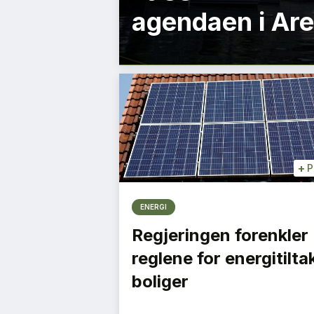
agendaen i Ar
+
P
ENERGI
Regjeringen forenkler
reglene for energitiltak
boliger