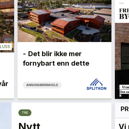
LUSS
- Det blir ikke mer
fornybart enn dette
vår
ANNONSØRINNHOLD
PR
TRE
Nytt
Flygelederen som ble
Vi