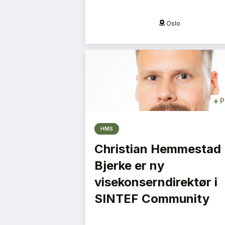
Oslo
Oslo
+
P
HMS
Christian Hemmestad
Bjerke er ny
visekonserndirektør i
SINTEF Community