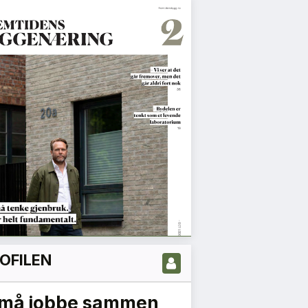
OFILEN
 må jobbe sammen
Det er nå vi