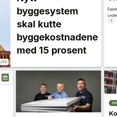
best på bakken
LE
byggesystem
Espe
Lede
Tore Tveit
‹
skal kutte
Direktør
+
PLUSS
PLUSS
byggekostnadene
med 15 prosent
USS
EI
Ko