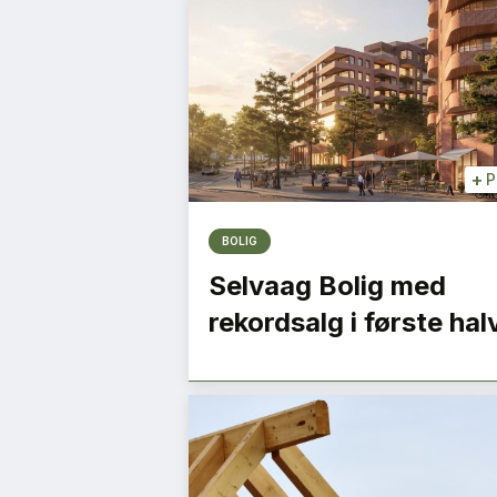
+
P
BOLIG
Selvaag Bolig med
rekordsalg i første hal
e
– Vi må bygge ned