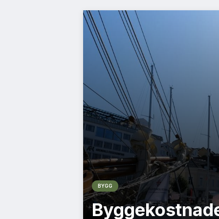
BYGG
Byggekostnade