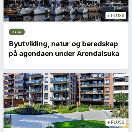
+
PLUSS
BYGG
Byutvikling, natur og beredskap
på agendaen under Arendalsuka
+
PLUSS