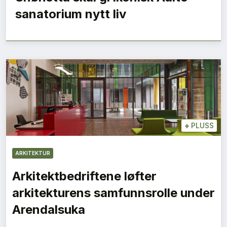
sanatorium nytt liv
+
PLUSS
ARKITEKTUR
Arkitektbedriftene løfter
arkitekturens samfunnsrolle under
Arendalsuka