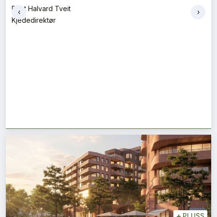
Bent Halvard Tveit
‹
›
Kjededirektør
+
PLUSS