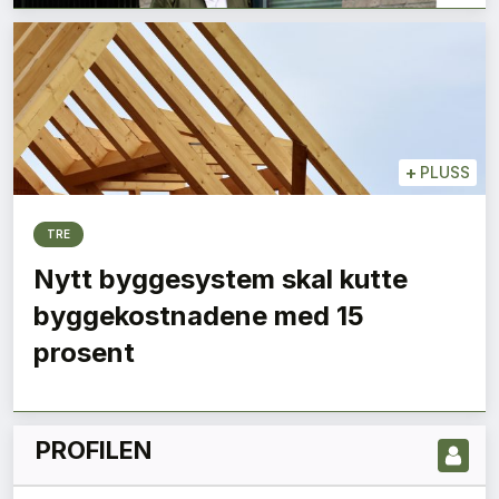
+
PLUSS
TRE
Nytt byggesystem skal kutte
LES NYESTE UTGIVELSE HER
byggekostnadene med 15
prosent
PROFILEN