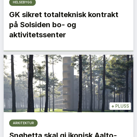
HELSEBYGG
GK sikret totalteknisk kontrakt
på Solsiden bo- og
aktivitetssenter
+
PLUSS
ARKITEKTUR
Snøhetta skal gi ikonisk Aalto-