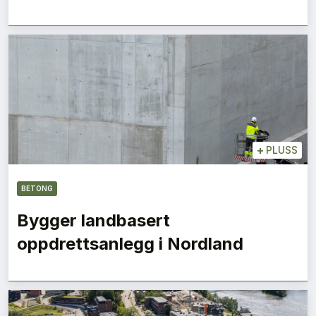
+
PLUSS
BETONG
Bygger landbasert
oppdrettsanlegg i Nordland