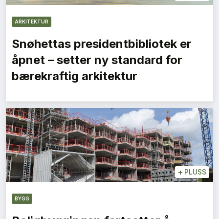
ARKITEKTUR
Snøhettas presidentbibliotek er
åpnet – setter ny standard for
bærekraftig arkitektur
+
PLUSS
BYGG