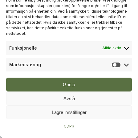
For å kunne tilby best mulig brukeropplevelse bruker vi teknologier
som informasjonskapsler (cookies) for å lagre og/eller få tilgang til
informasjon på enheten din. Ved å samtykke til disse teknologiene
+
PLUSS
tillater du at vi behandler data som nettleseratferd eller unike ID-er
på dette nettstedet. Hvis du ikke samtykker, eller trekker tilbake
samtykket, kan dette påvirke enkelte funksjoner og tjenester på
RÅDGIVNING
nettstedet.
Sweco økte omsetningen til over
Funksjonelle
Alltid aktiv
én milliard kroner i andre kvartal
Markedsføring
Markeds
Godta
Avslå
Lagre innstillinger
+
PLUSS
GDPR