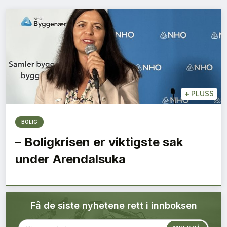
Bærekraft
Digitalisering
Eiendom
Øvrige
+
PLUSS
Tips redaksjonen
BOLIG
– Boligkrisen er viktigste sak
Annonsering
under Arendalsuka
Abonnere magasin
Få de siste nyhetene rett i innboksen
Abonnement Pluss