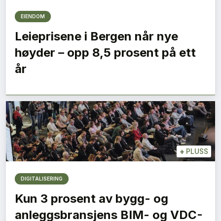
EIENDOM
Leieprisene i Bergen når nye
høyder – opp 8,5 prosent på ett
år
+
PLUSS
DIGITALISERING
Kun 3 prosent av bygg- og
anleggsbransjens BIM- og VDC-