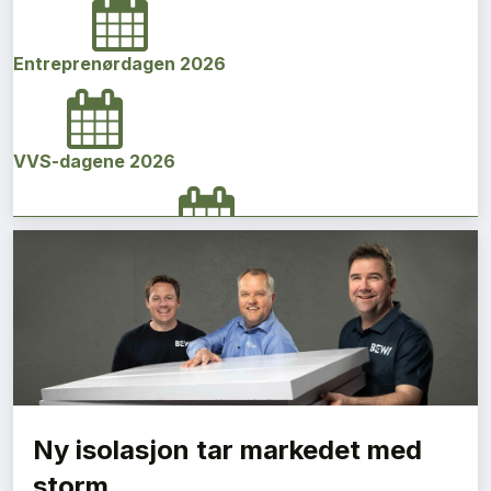
Entreprenørdagen 2026
VVS-dagene 2026
Norges bygg- og eiendomskonferanse 2026
Vi Bygger Vestland 2026
Ny isolasjon tar markedet med
Byggenæringens Klimakonferanse 2026
storm