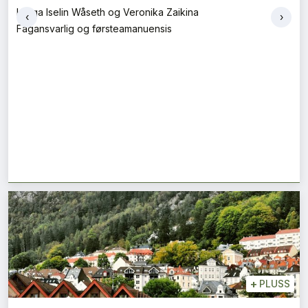
Helga Iselin Wåseth og Veronika Zaikina
‹
›
Fagansvarlig og førsteamanuensis
+
PLUSS