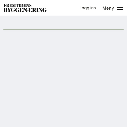
Logg inn
Meny
halvår
Lukk
Jobb
+
PLUSS
Eventer
Prosjekter
Bygg-guiden
Logg inn
Bygg
Arkitektur