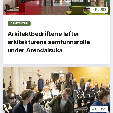
+
PLUSS
ARKITEKTUR
Arkitektbedriftene løfter
arkitekturens samfunnsrolle
under Arendalsuka
+
PLUSS