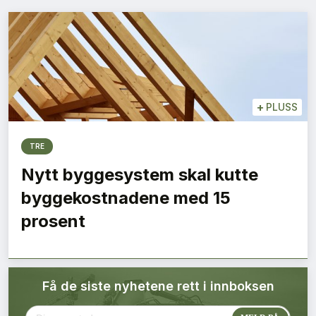
Bærekraft
Digitalisering
Eiendom
+
PLUSS
Øvrige
TRE
Tips redaksjonen
Nytt byggesystem skal kutte
byggekostnadene med 15
Annonsering
prosent
Abonnere magasin
Få de siste nyhetene rett i innboksen
Abonnement Pluss