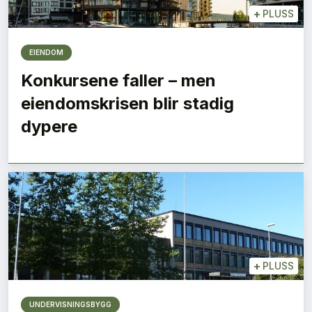
+
PLUSS
EIENDOM
Konkursene faller – men
eiendomskrisen blir stadig
dypere
+
PLUSS
UNDERVISNINGSBYGG