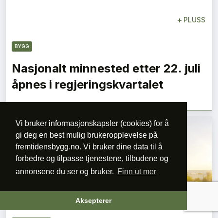
+
PLUSS
BYGG
Nasjonalt minnested etter 22. juli
åpnes i regjeringskvartalet
Vi bruker informasjonskapsler (cookies) for å
gi deg en best mulig brukeropplevelse på
fremtidensbygg.no. Vi bruker dine data til å
forbedre og tilpasse tjenestene, tilbudene og
annonsene du ser og bruker.
Finn ut mer
+
PLUSS
Aksepterer