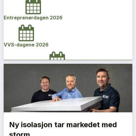
Entreprenørdagen 2026
VVS-dagene 2026
Norges bygg- og eiendomskonferanse 2026
Vi Bygger Vestland 2026
Ny isolasjon tar markedet med
Byggenæringens Klimakonferanse 2026
storm