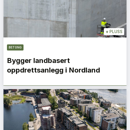
+
PLUSS
BETONG
Bygger landbasert
oppdrettsanlegg i Nordland