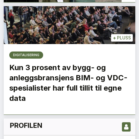
+
PLUSS
DIGITALISERING
Kun 3 prosent av bygg- og
anleggsbransjens BIM- og VDC-
LES NYESTE UTGIVELSE HER
spesialister har full tillit til egne
data
PROFILEN