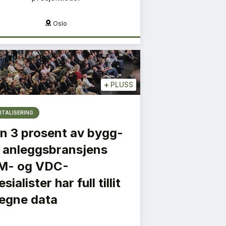
Flere fylker
Mo i Ran
+
PLUSS
ITALISERING
n 3 prosent av bygg-
 anleggsbransjens
M- og VDC-
sialister har full tillit
l egne data