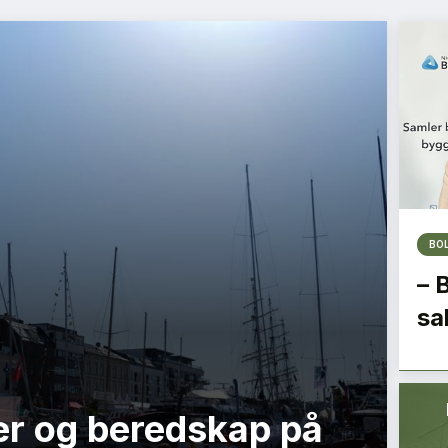
BO
– 
sa
r og beredskap på