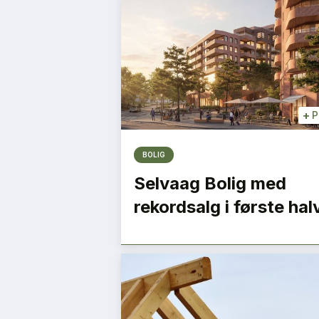
+
P
BOLIG
Selvaag Bolig med
rekordsalg i første hal
i kan gjøre
Gründeren som lyk