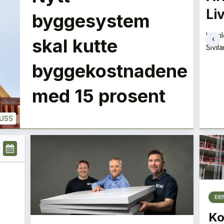
Livingstone
næ
LE
byggesystem
tid
Ingvild Lie-Nielsen
‹
skal kutte
Sivilarkitekt
+
PLUSS
PLUSS
Jann
byggekostnadene
Prosj
med 15 prosent
USS
EI
Ko