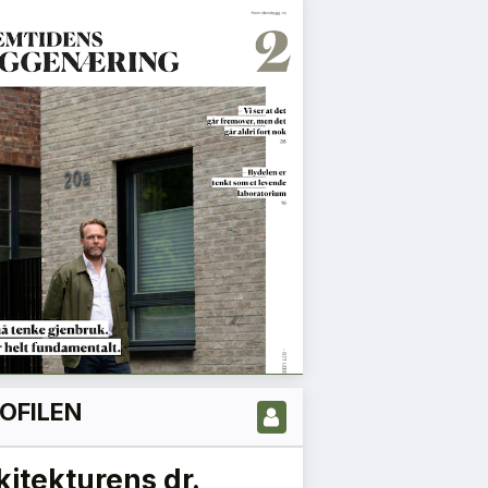
OFILEN
1
2
3
Neste »
rekraftige