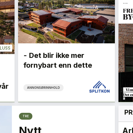
LUSS
- Det blir ikke mer
fornybart enn dette
vår
ANNONSØRINNHOLD
PR
TRE
Nytt
kes
Arkitekturens dr.
Bæ