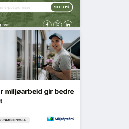
g oss:
r miljøarbeid gir bedre
t
NONSØRINNHOLD