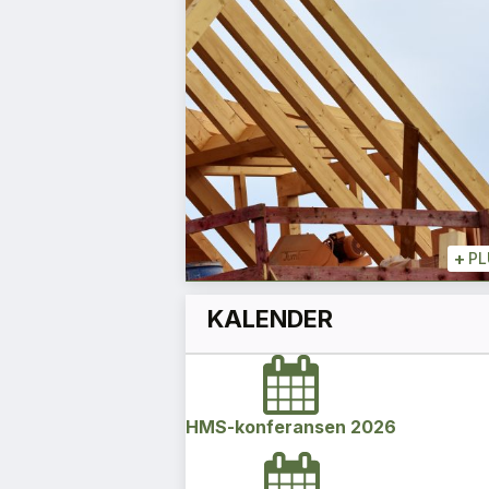
et
for andre
Christian Scheen
Rekrutteringssjef
+
+
PLUSS
+
PL
KALENDER
HMS-konferansen 2026