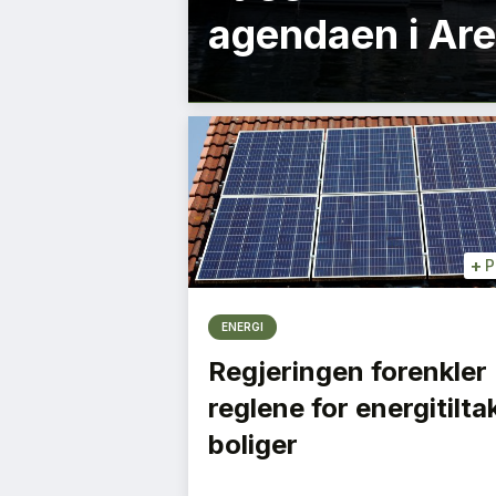
agendaen i Ar
+
P
ENERGI
Regjeringen forenkler
reglene for energitiltak
boliger