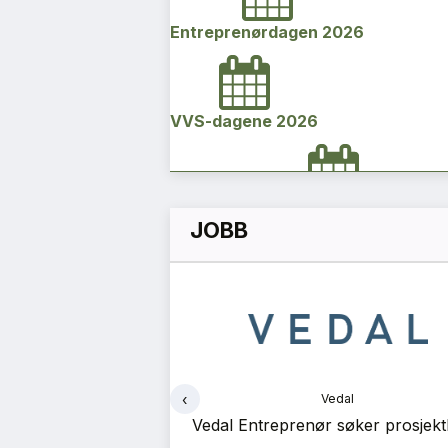
Entreprenørdagen 2026
VVS-dagene 2026
Norges bygg- og eiendomskonfe
JOBB
2026
Vi Bygger Vestland 2026
‹
edal
Vedal
Byggenæringens Klimakonferanse
søker prosjektleder
Vedal Prosjekt søker prosjektle