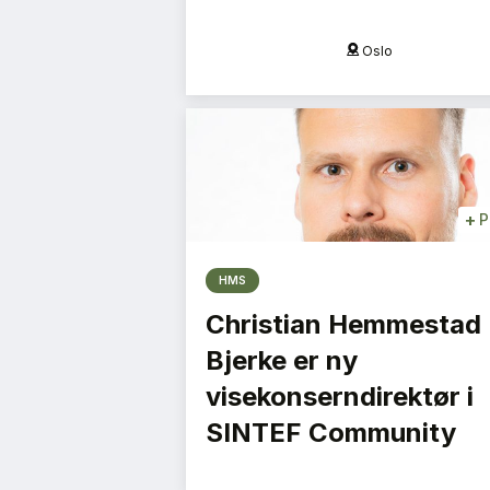
Oslo
Oslo
+
P
HMS
Christian Hemmestad
Bjerke er ny
visekonserndirektør i
SINTEF Community