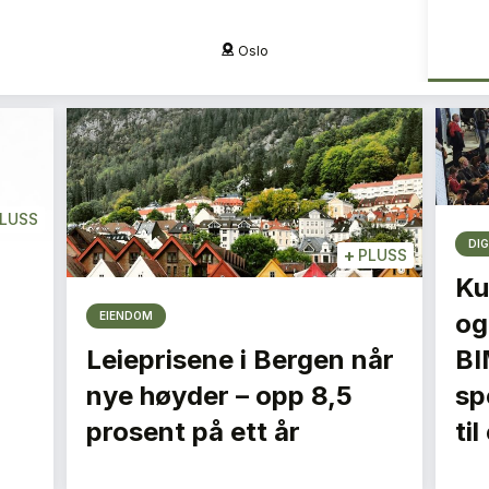
Oslo
LUSS
DIG
+
PLUSS
Ku
og
EIENDOM
Leieprisene i Bergen når
BI
nye høyder – opp 8,5
spe
prosent på ett år
ti