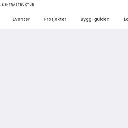
 & INFRASTRUKTUR
Eventer
Prosjekter
Bygg-guiden
L
ips redaksjonen
nnonsering
bonnere magasin
bonnement Pluss
ontakt oss
ogin