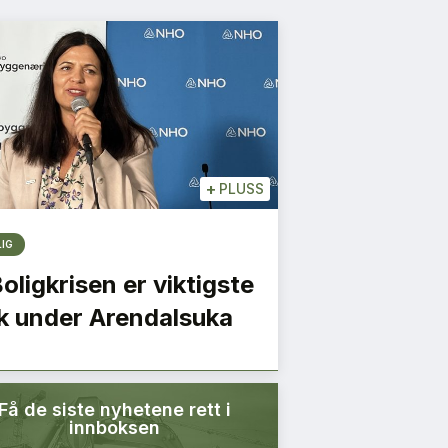
+
PLUSS
LIG
Boligkrisen er viktigste
k under Arendalsuka
Få de siste nyhetene rett i
innboksen