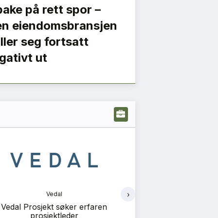
lbake på rett spor –
n eiendomsbransjen
iller seg fortsatt
gativt ut
›
Norconsult
Norco
nnrådgiver / Rådgivende ingeniør
Konstruksjonsteknik
brannsikkerhet (RIBr)