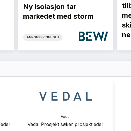
ti
Ny isolasjon tar
me
markedet med storm
sk
ne
ANNONSØRINNHOLD
ranse
Vedal
 2026
der
Vedal Prosjekt søker erfaren
Bra
prosjektleder