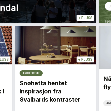
endal
+
PLUSS
Føl
+
LUSS
PLUSS
ARKITEKTUR
Nå
Snøhetta hentet
fly
 i
inspirasjon fra
Svalbards kontraster
AN