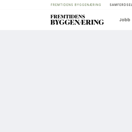
FREMTIDENS BYGGENÆRING
SAMFERDSEL
Jobb
Bygg
T
Arkitektur
A
Bærekraft
A
Digitalisering
A
Eiendom
K
Øvrige
L