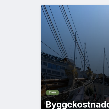
BYGG
Byggekostnade