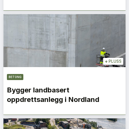
+
PLUSS
BETONG
Bygger landbasert
oppdrettsanlegg i Nordland