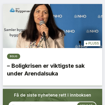
Bærekraft
Digitalisering
Eiendom
Øvrige
+
PLUSS
Tips redaksjonen
BOLIG
– Boligkrisen er viktigste sak
Annonsering
under Arendalsuka
Abonnere magasin
Få de siste nyhetene rett i innboksen
Abonnement Pluss