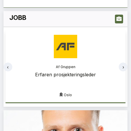
JOBB
‹
›
Af Gruppen
Af Gruppen
Erfaren prosjekteringsleder
Bærekraftsrådgiver
Oslo
Oslo