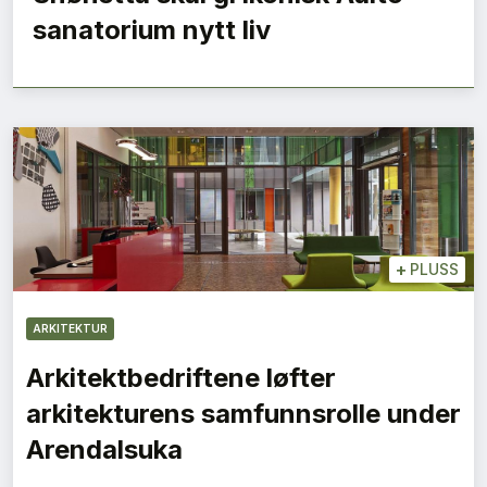
sanatorium nytt liv
+
PLUSS
ARKITEKTUR
Arkitektbedriftene løfter
arkitekturens samfunnsrolle under
Arendalsuka