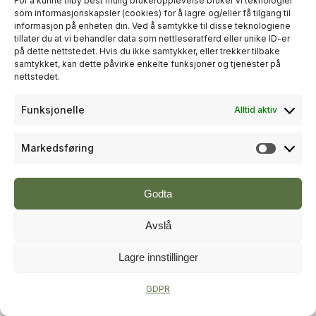
For å kunne tilby best mulig brukeropplevelse bruker vi teknologier
som informasjonskapsler (cookies) for å lagre og/eller få tilgang til
informasjon på enheten din. Ved å samtykke til disse teknologiene
+
PLUSS
tillater du at vi behandler data som nettleseratferd eller unike ID-er
på dette nettstedet. Hvis du ikke samtykker, eller trekker tilbake
samtykket, kan dette påvirke enkelte funksjoner og tjenester på
RÅDGIVNING
nettstedet.
Sweco økte omsetningen til over
Funksjonelle
Alltid aktiv
én milliard kroner i andre kvartal
Markedsføring
Markeds
Godta
Avslå
Lagre innstillinger
+
PLUSS
GDPR