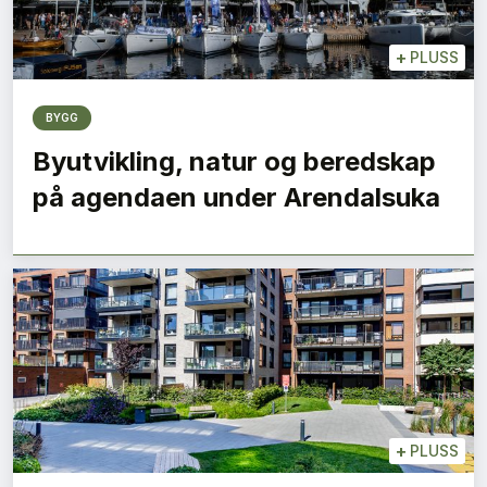
+
PLUSS
BYGG
Byutvikling, natur og beredskap
på agendaen under Arendalsuka
+
PLUSS