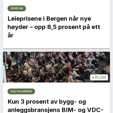
EIENDOM
Leieprisene i Bergen når nye
høyder – opp 8,5 prosent på ett
år
+
PLUSS
DIGITALISERING
Kun 3 prosent av bygg- og
anleggsbransjens BIM- og VDC-