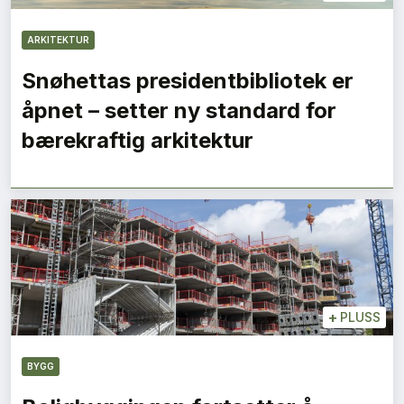
ARKITEKTUR
Snøhettas presidentbibliotek er
åpnet – setter ny standard for
bærekraftig arkitektur
+
PLUSS
BYGG