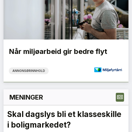
Når miljøarbeid gir bedre flyt
ANNONSØRINNHOLD
MENINGER
Grønne anskaffelser må gi
forutsigbare krav – en