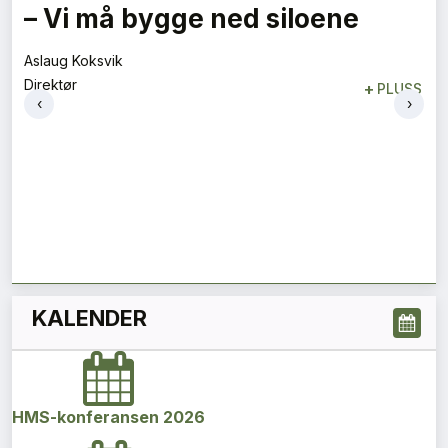
Flygelederen som ble best på
bakken
Tore Tveit
‹
›
Direktør
+
PLUSS
KALENDER
HMS-konferansen 2026