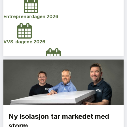
Entreprenørdagen 2026
VVS-dagene 2026
Norges bygg- og eiendomskonferanse 2026
Vi Bygger Vestland 2026
Ny isolasjon tar markedet med
Byggenæringens Klimakonferanse 2026
storm