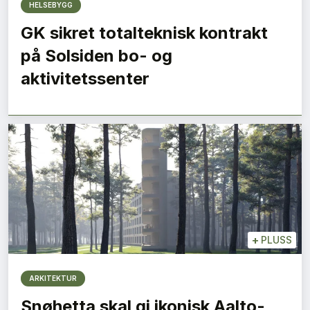
HELSEBYGG
GK sikret totalteknisk kontrakt
på Solsiden bo- og
aktivitetssenter
+
PLUSS
ARKITEKTUR
Snøhetta skal gi ikonisk Aalto-