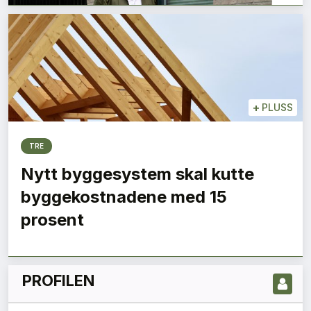
+
PLUSS
TRE
Nytt byggesystem skal kutte
LES NYESTE UTGIVELSE HER
byggekostnadene med 15
prosent
PROFILEN