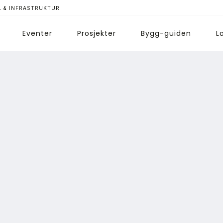
 & INFRASTRUKTUR
Eventer
Prosjekter
Bygg-guiden
L
ips redaksjonen
nnonsering
bonnere magasin
bonnement Pluss
ontakt oss
ogin