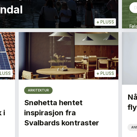
endal
+
PLUSS
Føl
+
LUSS
PLUSS
ARKITEKTUR
Nå
Snøhetta hentet
fly
 i
inspirasjon fra
Svalbards kontraster
AN