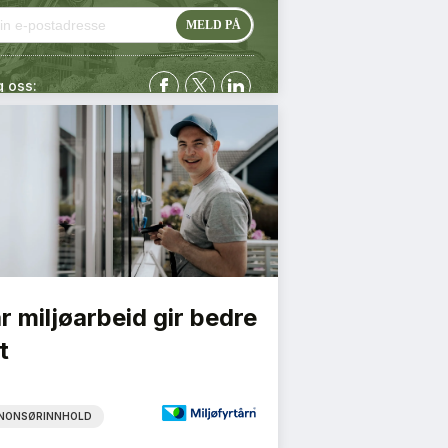
g oss:
r miljøarbeid gir bedre
t
NONSØRINNHOLD