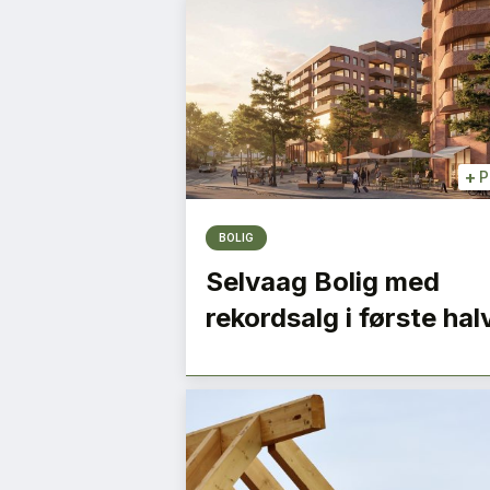
+
P
BOLIG
Selvaag Bolig med
rekordsalg i første hal
Den omvendte