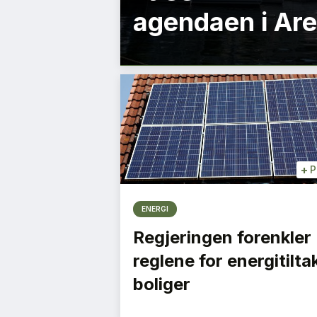
agendaen i Ar
+
P
ENERGI
Regjeringen forenkler
reglene for energitiltak
boliger