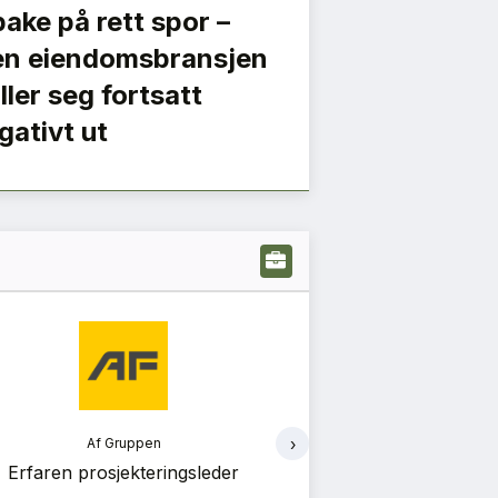
lbake på rett spor –
n eiendomsbransjen
iller seg fortsatt
gativt ut
›
Af Gruppen
Af Gr
Erfaren prosjekteringsleder
Bærekraft