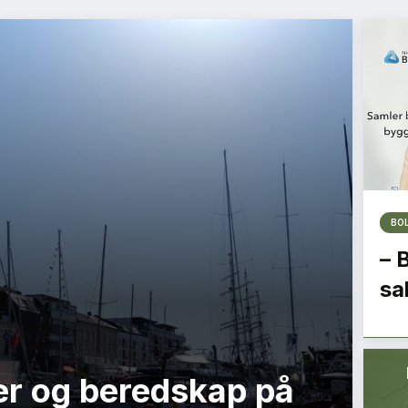
BO
– 
sa
r og beredskap på