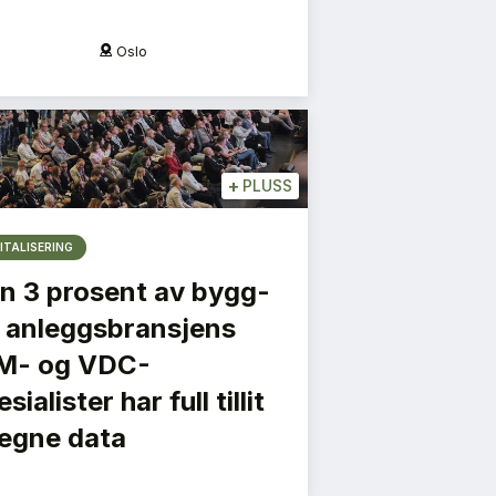
Oslo
O
+
PLUSS
ITALISERING
n 3 prosent av bygg-
 anleggsbransjens
M- og VDC-
sialister har full tillit
l egne data