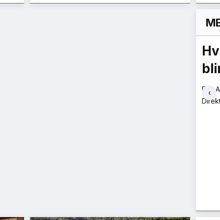
ME
en
Karbon er karbon –
Hv
nn
også når det lagres i
bl
bygg
Per-
‹
Direk
g, og
Conrad Lehne Drangsland
Konsernsjef