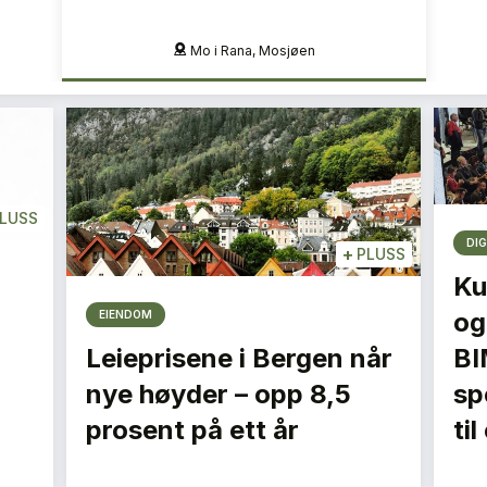
Mo i Rana, Mosjøen
LUSS
DIG
+
PLUSS
Ku
og
EIENDOM
Leieprisene i Bergen når
BI
nye høyder – opp 8,5
spe
prosent på ett år
ti