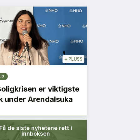
+
PLUSS
LIG
Boligkrisen er viktigste
k under Arendalsuka
Få de siste nyhetene rett i
innboksen