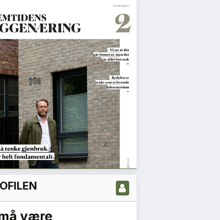
OFILEN
 må være
– Vi må by