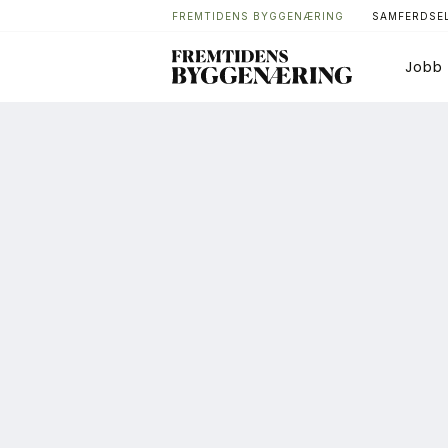
FREMTIDENS BYGGENÆRING
SAMFERDSEL
Jobb
Bygg
T
Arkitektur
A
Bærekraft
A
Digitalisering
A
Eiendom
K
Øvrige
L