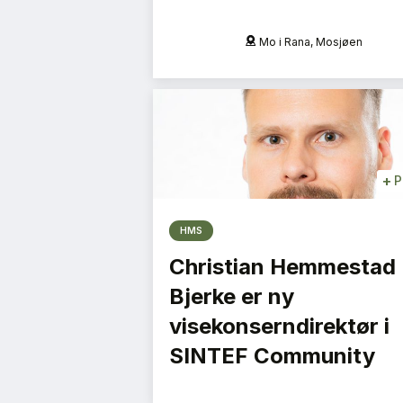
e fylker
Mo i Rana, Mosjøen
+
P
HMS
Christian Hemmestad
Bjerke er ny
visekonserndirektør i
SINTEF Community