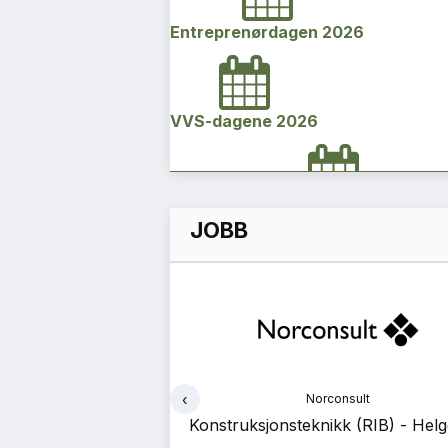
Entreprenørdagen 2026
VVS-dagene 2026
Norges bygg- og eiendomskonfe
JOBB
2026
Vi Bygger Vestland 2026
‹
onsult
Norconsult
Byggenæringens Klimakonferanse
ådgivende ingeniør
Konstruksjonsteknikk (RIB) - Hel
rhet (RIBr)