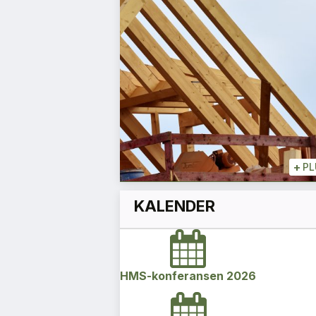
Narvestad
Marianne Gjertsen
Konsernsjef
+
+
PL
KALENDER
HMS-konferansen 2026