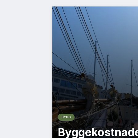
BYGG
Byggekostnade