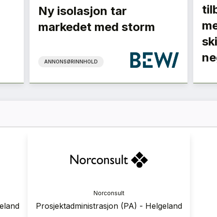
ti
Ny isolasjon tar
me
markedet med storm
sk
ne
ANNONSØRINNHOLD
ranse
Norconsult
 2026
geland
Prosjektadministrasjon (PA) - Helgeland