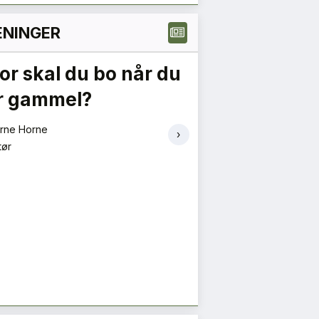
NINGER
or skal du bo når du
Skal dagslys
ir gammel?
klasseskille 
boligmarke
Arne Horne
›
tør
Helga Iselin Wåseth og
Fagansvarlig og først