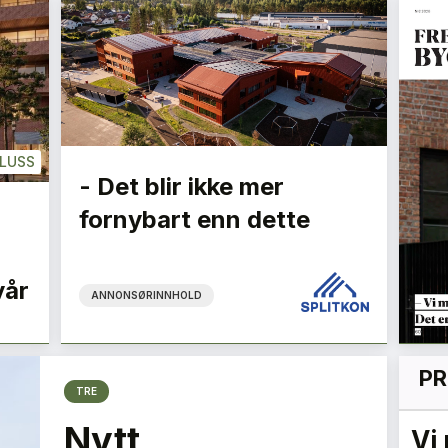
LUSS
- Det blir ikke mer
fornybart enn dette
vår
ANNONSØRINNHOLD
PR
TRE
Nytt
Ombrukets sirkulære
Vi