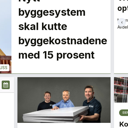
skrotnisse
op
LE
byggesystem
Rune Stene
Magn
‹
skal kutte
Daglig leder
Avdel
+
PLUSS
PLUSS
byggekostnadene
med 15 prosent
USS
EI
Ko