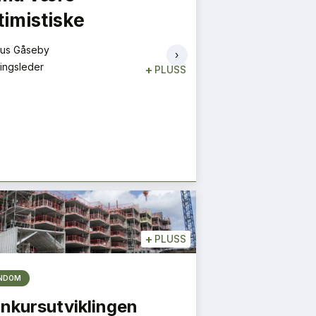
timistiske
siloene
S NYESTE UTGIVELSE
HER
us Gåseby
Aslaug Koksvik
›
ingsleder
Direktør
+
PLUSS
+
PLUSS
ENDOM
nkursutviklingen