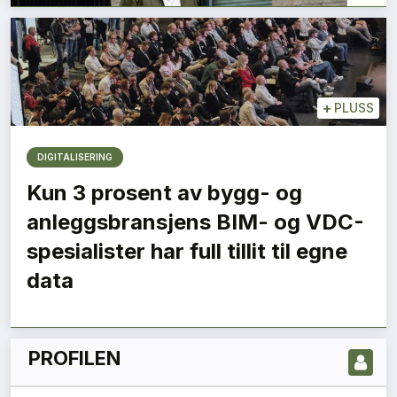
+
PLUSS
DIGITALISERING
Kun 3 prosent av bygg- og
anleggsbransjens BIM- og VDC-
LES NYESTE UTGIVELSE HER
spesialister har full tillit til egne
data
PROFILEN