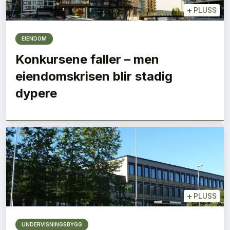
+
PLUSS
EIENDOM
Konkursene faller – men
eiendomskrisen blir stadig
dypere
+
PLUSS
UNDERVISNINGSBYGG