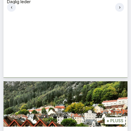
Daglig leder
‹
›
+
PLUSS