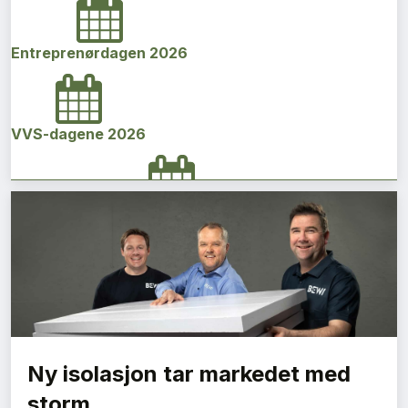
Entreprenørdagen 2026
VVS-dagene 2026
Norges bygg- og eiendomskonferanse 2026
Vi Bygger Vestland 2026
Ny isolasjon tar markedet med
Byggenæringens Klimakonferanse 2026
storm