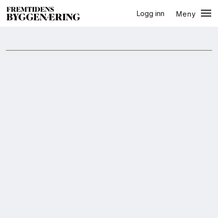
Logg inn
Meny
halvår
Lukk
Jobb
+
PLUSS
Eventer
Prosjekter
Bygg-guiden
Logg inn
Bygg
Arkitektur