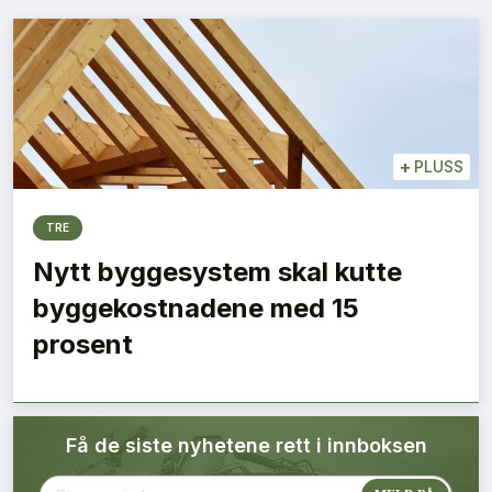
Bærekraft
Digitalisering
Eiendom
+
PLUSS
Øvrige
TRE
Tips redaksjonen
Nytt byggesystem skal kutte
byggekostnadene med 15
Annonsering
prosent
Abonnere magasin
Få de siste nyhetene rett i innboksen
Abonnement Pluss