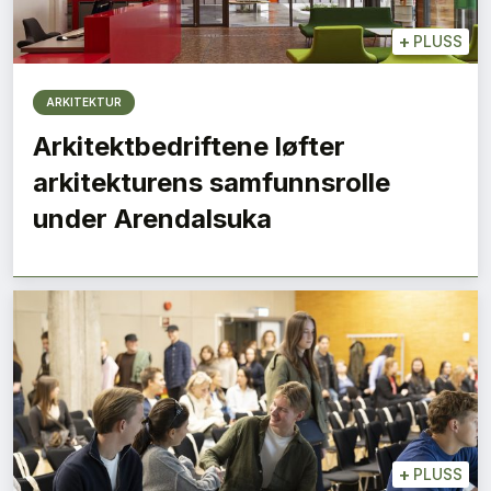
+
PLUSS
ARKITEKTUR
Arkitektbedriftene løfter
arkitekturens samfunnsrolle
under Arendalsuka
+
PLUSS