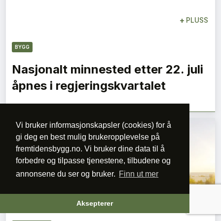
+
PLUSS
BYGG
Nasjonalt minnested etter 22. juli
åpnes i regjeringskvartalet
Vi bruker informasjonskapsler (cookies) for å
gi deg en best mulig brukeropplevelse på
fremtidensbygg.no. Vi bruker dine data til å
forbedre og tilpasse tjenestene, tilbudene og
annonsene du ser og bruker.
Finn ut mer
+
PLUSS
Aksepterer