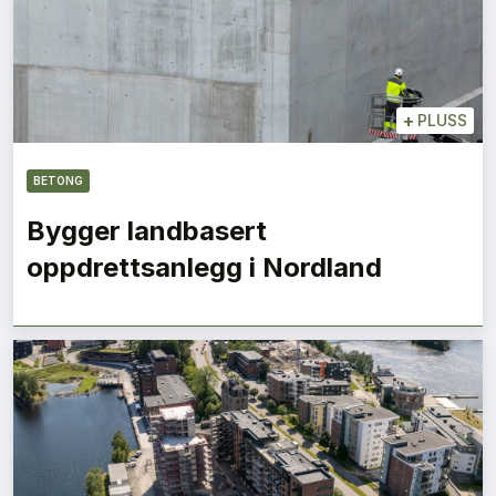
+
PLUSS
BETONG
Bygger landbasert
oppdrettsanlegg i Nordland