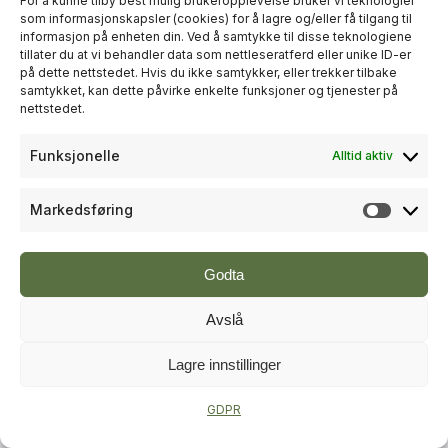
For å kunne tilby best mulig brukeropplevelse bruker vi teknologier
som informasjonskapsler (cookies) for å lagre og/eller få tilgang til
informasjon på enheten din. Ved å samtykke til disse teknologiene
+
PLUSS
tillater du at vi behandler data som nettleseratferd eller unike ID-er
på dette nettstedet. Hvis du ikke samtykker, eller trekker tilbake
samtykket, kan dette påvirke enkelte funksjoner og tjenester på
RÅDGIVNING
nettstedet.
Sweco økte omsetningen til over
Funksjonelle
Alltid aktiv
én milliard kroner i andre kvartal
Markedsføring
Markeds
Godta
Avslå
Lagre innstillinger
+
PLUSS
GDPR