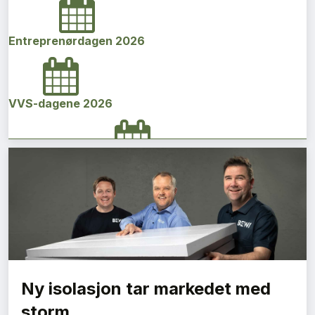
Entreprenørdagen 2026
VVS-dagene 2026
Norges bygg- og eiendomskonferanse 2026
Vi Bygger Vestland 2026
Ny isolasjon tar markedet med
Byggenæringens Klimakonferanse 2026
storm