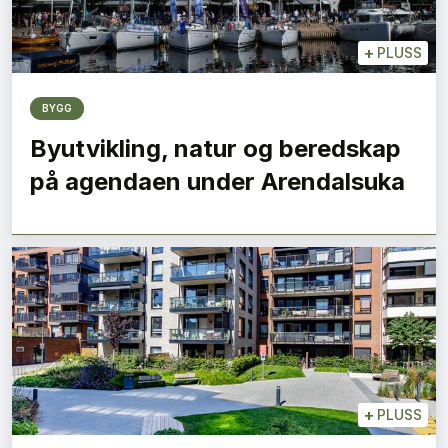
+
PLUSS
BYGG
Byutvikling, natur og beredskap
på agendaen under Arendalsuka
+
PLUSS