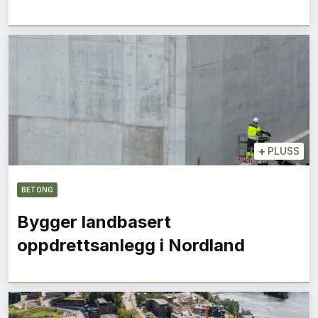
+
PLUSS
BETONG
Bygger landbasert
oppdrettsanlegg i Nordland