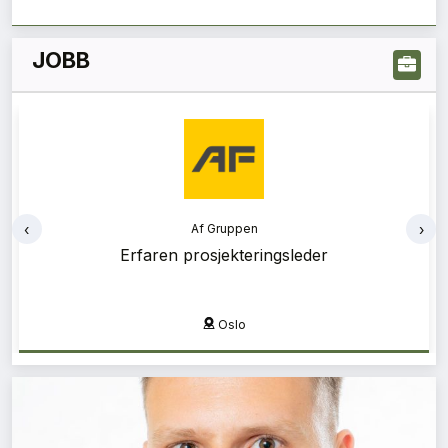
JOBB
‹
›
Af Gruppen
Af Gruppen
Erfaren prosjekteringsleder
Bærekraftsrådgiver
Oslo
Oslo