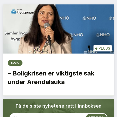
Bærekraft
Digitalisering
Eiendom
Øvrige
+
PLUSS
Tips redaksjonen
BOLIG
– Boligkrisen er viktigste sak
Annonsering
under Arendalsuka
Abonnere magasin
Få de siste nyhetene rett i innboksen
Abonnement Pluss