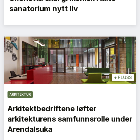
sanatorium nytt liv
+
PLUSS
ARKITEKTUR
Arkitektbedriftene løfter
arkitekturens samfunnsrolle under
Arendalsuka