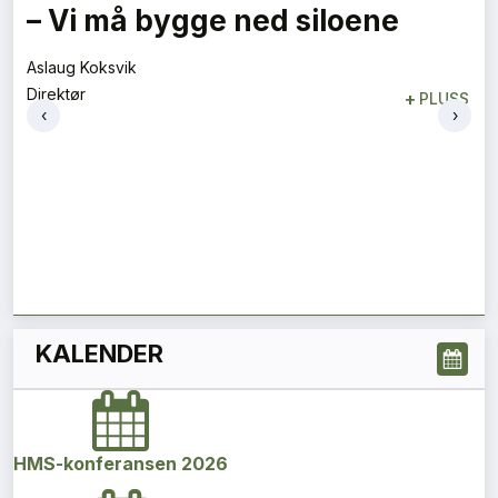
Flygelederen som ble best på
bakken
Tore Tveit
‹
›
Direktør
+
PLUSS
KALENDER
HMS-konferansen 2026