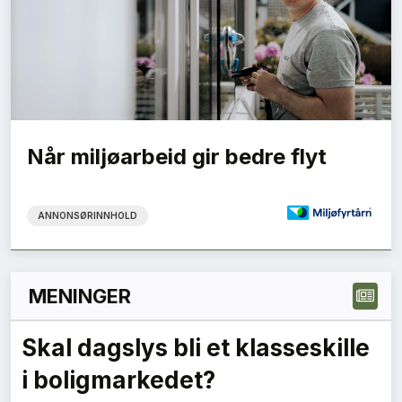
Når miljøarbeid gir bedre flyt
ANNONSØRINNHOLD
MENINGER
Grønne anskaffelser må gi
forutsigbare krav – en