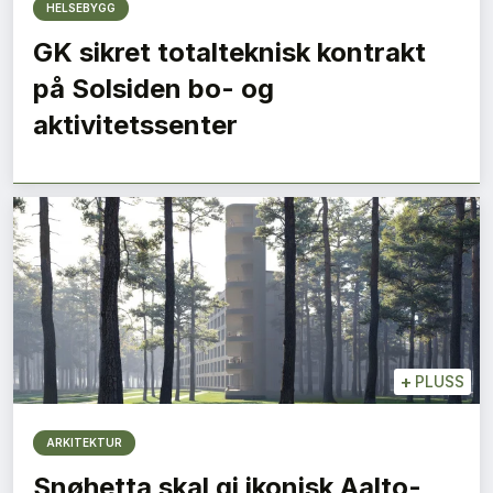
HELSEBYGG
GK sikret totalteknisk kontrakt
på Solsiden bo- og
aktivitetssenter
+
PLUSS
ARKITEKTUR
Snøhetta skal gi ikonisk Aalto-