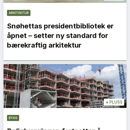
ARKITEKTUR
Snøhettas presidentbibliotek er
åpnet – setter ny standard for
bærekraftig arkitektur
+
PLUSS
BYGG