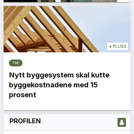
+
PLUSS
TRE
Nytt byggesystem skal kutte
LES NYESTE UTGIVELSE HER
byggekostnadene med 15
prosent
PROFILEN