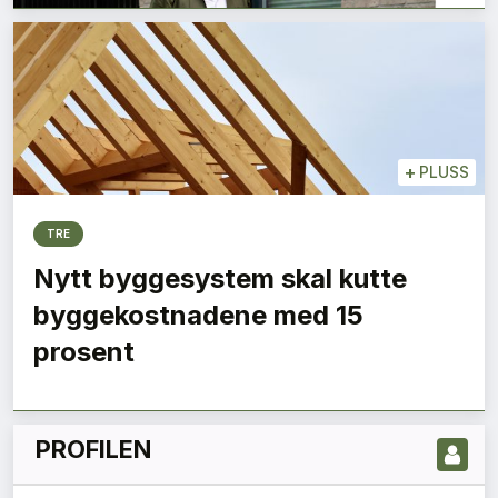
+
PLUSS
TRE
Nytt byggesystem skal kutte
LES NYESTE UTGIVELSE HER
byggekostnadene med 15
prosent
PROFILEN