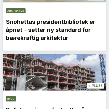
ARKITEKTUR
Snøhettas presidentbibliotek er
åpnet – setter ny standard for
bærekraftig arkitektur
+
PLUSS
BYGG