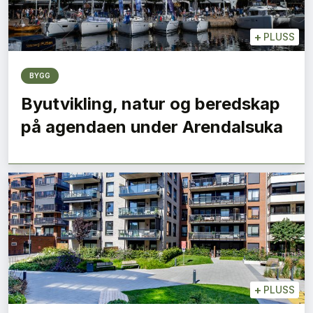
+
PLUSS
BYGG
Byutvikling, natur og beredskap
på agendaen under Arendalsuka
+
PLUSS