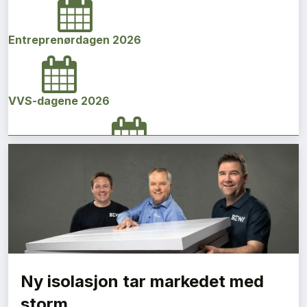
Entreprenørdagen 2026
VVS-dagene 2026
Norges bygg- og eiendomskonferanse 2026
Vi Bygger Vestland 2026
Ny isolasjon tar markedet med
Byggenæringens Klimakonferanse 2026
storm