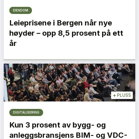
EIENDOM
Leieprisene i Bergen når nye
høyder – opp 8,5 prosent på ett
år
+
PLUSS
DIGITALISERING
Kun 3 prosent av bygg- og
anleggsbransjens BIM- og VDC-