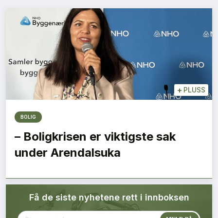
Bærekraft
Digitalisering
Eiendom
Øvrige
+
PLUSS
Tips redaksjonen
BOLIG
– Boligkrisen er viktigste sak
Annonsering
under Arendalsuka
Abonnere magasin
Få de siste nyhetene rett i innboksen
Abonnement Pluss