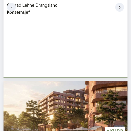
Conrad Lehne Drangsland
‹
›
Konsernsjef
+
PLUSS