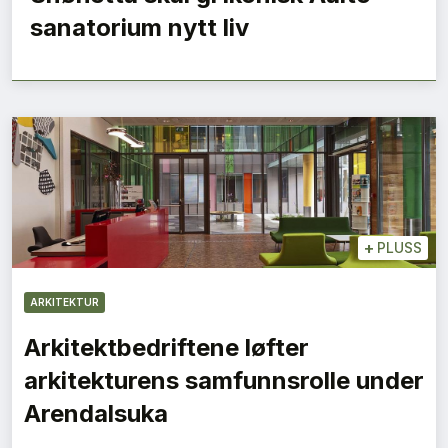
sanatorium nytt liv
+
PLUSS
ARKITEKTUR
Arkitektbedriftene løfter
arkitekturens samfunnsrolle under
Arendalsuka