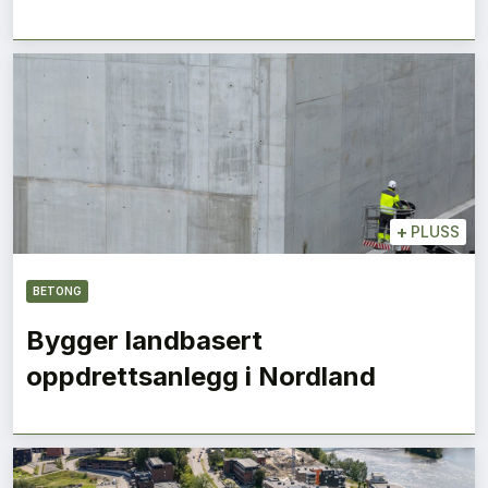
+
PLUSS
BETONG
Bygger landbasert
oppdrettsanlegg i Nordland