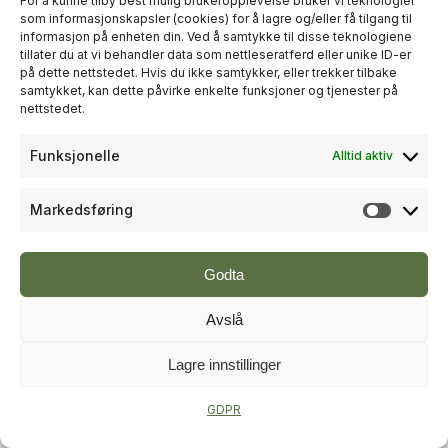
For å kunne tilby best mulig brukeropplevelse bruker vi teknologier
som informasjonskapsler (cookies) for å lagre og/eller få tilgang til
informasjon på enheten din. Ved å samtykke til disse teknologiene
+
PLUSS
tillater du at vi behandler data som nettleseratferd eller unike ID-er
på dette nettstedet. Hvis du ikke samtykker, eller trekker tilbake
samtykket, kan dette påvirke enkelte funksjoner og tjenester på
RÅDGIVNING
nettstedet.
Sweco økte omsetningen til over
Funksjonelle
Alltid aktiv
én milliard kroner i andre kvartal
Markedsføring
Markeds
Godta
Avslå
Lagre innstillinger
+
PLUSS
GDPR