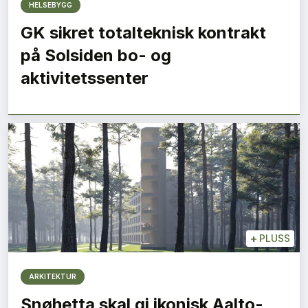
HELSEBYGG
GK sikret totalteknisk kontrakt
på Solsiden bo- og
aktivitetssenter
+
PLUSS
ARKITEKTUR
Snøhetta skal gi ikonisk Aalto-