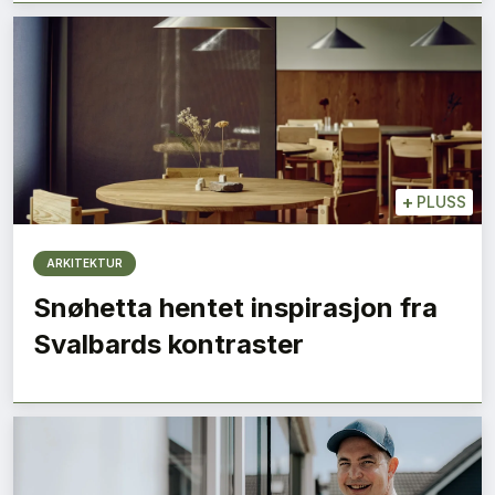
+
PLUSS
ARKITEKTUR
SE BLADARKIV
Snøhetta hentet inspirasjon fra
Svalbards kontraster