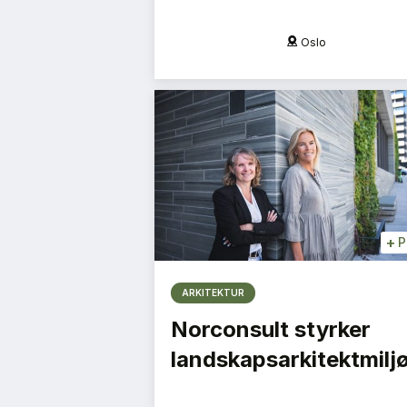
Oslo
Oslo
+
P
ARKITEKTUR
Norconsult styrker
landskapsarkitektmilj