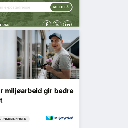
g oss:
r miljøarbeid gir bedre
t
NONSØRINNHOLD