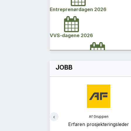
Entreprenørdagen 2026
VVS-dagene 2026
Norges bygg- og eiendomskonfe
JOBB
2026
Vi Bygger Vestland 2026
‹
ruppen
Af Gruppen
Byggenæringens Klimakonferanse
ekteringsleder
Bærekraftsrådgiver