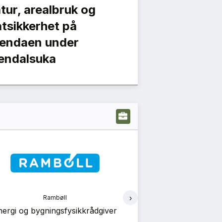
tur, arealbruk og
tsikkerhet på
endaen under
endalsuka
›
Vedal
Ve
Vedal Entreprenør søker
Vedal Entreprenør 
prosjekteringsleder