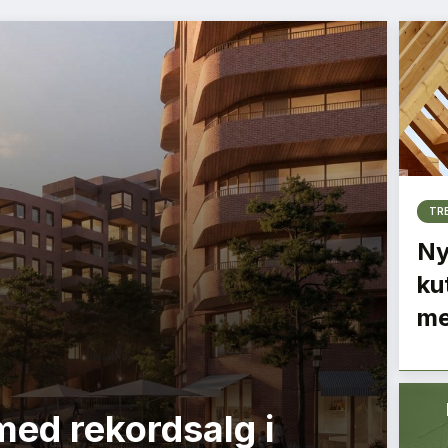
TR
Ny
ku
me
med rekordsalg i