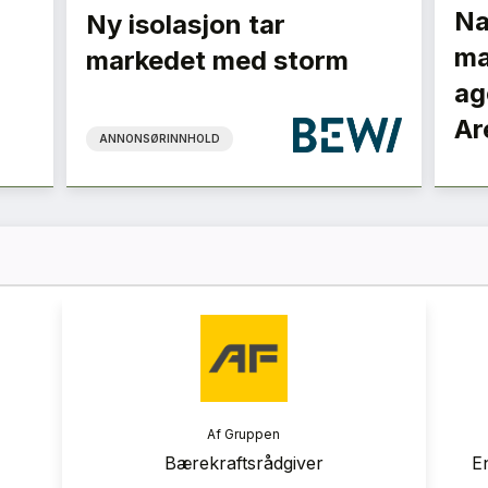
Na
Ny isolasjon tar
ma
markedet med storm
ag
Ar
ANNONSØRINNHOLD
ranse
Rambøll
 2026
Energi og bygningsfysikkrådgiver