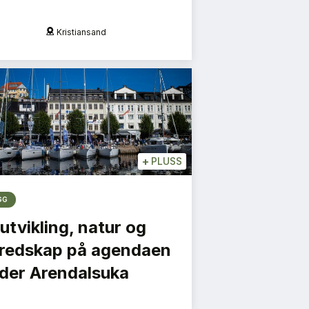
Oslo
O
+
PLUSS
GG
utvikling, natur og
redskap på agendaen
der Arendalsuka