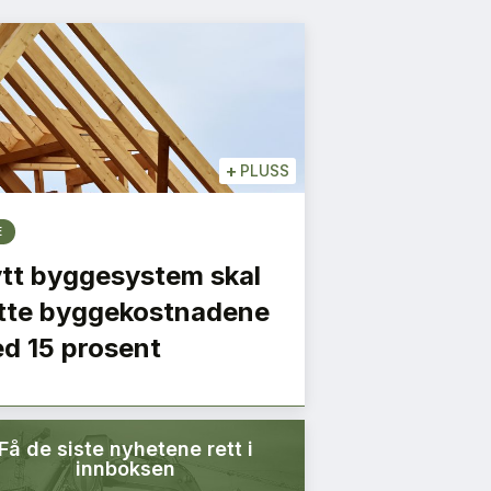
+
PLUSS
E
tt byggesystem skal
tte byggekostnadene
d 15 prosent
Få de siste nyhetene rett i
innboksen