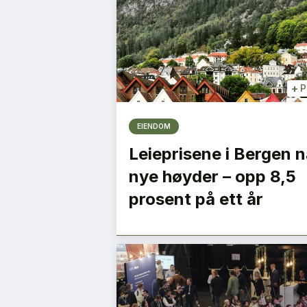
+
P
EIENDOM
Leieprisene i Bergen n
nye høyder – opp 8,5
prosent på ett år
e
– Vi må bygge ned