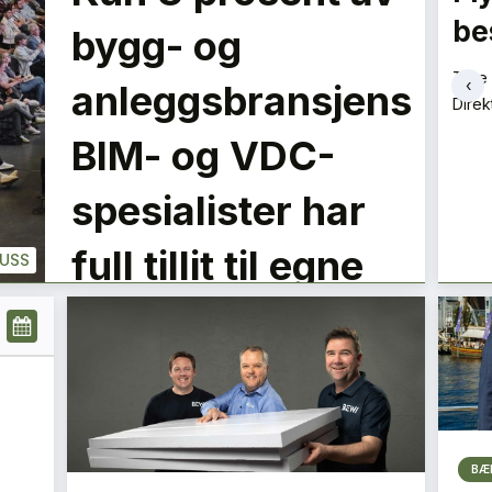
best på bakken
LE
bygg- og
Espe
Lede
Tore Tveit
‹
anleggsbransjens
Direktør
+
PLUSS
PLUSS
BIM- og VDC-
spesialister har
full tillit til egne
LUSS
data
BÆ