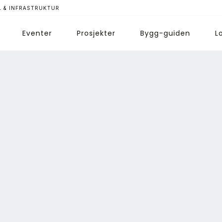
 & INFRASTRUKTUR
Eventer
Prosjekter
Bygg-guiden
L
ips redaksjonen
nnonsering
bonnere magasin
bonnement Pluss
ontakt oss
ogin