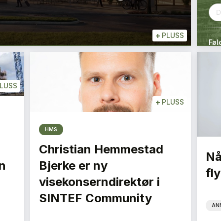
+
PLUSS
Føl
LUSS
+
PLUSS
HMS
Christian Hemmestad
Nå
n
Bjerke er ny
fly
visekonserndirektør i
SINTEF Community
AN