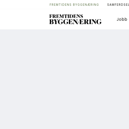
FREMTIDENS BYGGENÆRING
SAMFERDSEL
Jobb
Bygg
T
Arkitektur
A
Bærekraft
A
Digitalisering
A
Eiendom
K
Øvrige
L