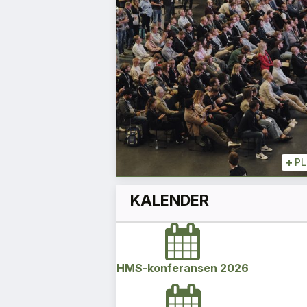
ke
siloene
Aslaug Koksvik
Direktør
+
+
PLUSS
+
P
KALENDER
HMS-konferansen 2026