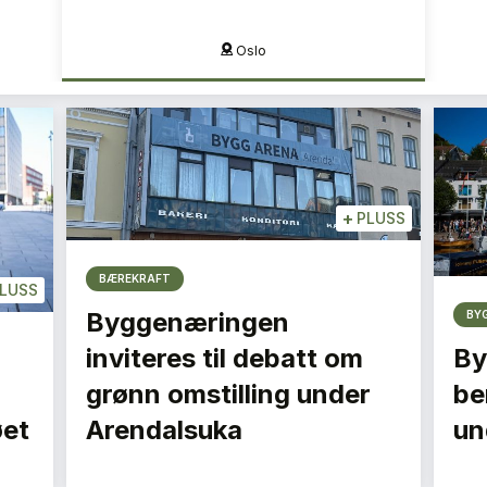
Kristiansand
+
PLUSS
BÆREKRAFT
LUSS
Byggenæringen
BY
inviteres til debatt om
By
grønn omstilling under
be
øet
Arendalsuka
un