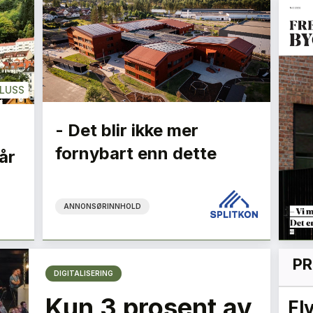
LUSS
- Det blir ikke mer
fornybart enn dette
år
ANNONSØRINNHOLD
PR
DIGITALISERING
Kun 3 prosent av
Flygelederen som ble
Vi