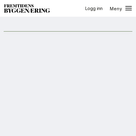
Logg inn
Meny
ressursbruk
Lukk
Jobb
+
PLUSS
Eventer
Prosjekter
Bygg-guiden
Logg inn
Bygg
Arkitektur