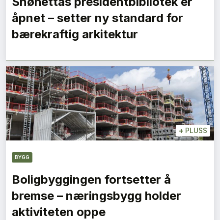
Snøhettas presidentbibliotek er
åpnet – setter ny standard for
bærekraftig arkitektur
+
PLUSS
BYGG
Boligbyggingen fortsetter å
bremse – næringsbygg holder
aktiviteten oppe