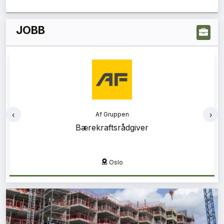
JOBB
‹
›
Rambøll
Energi og bygningsfysikkrådgiver
Kristiansand