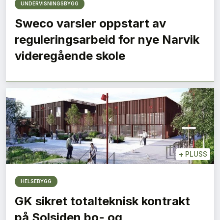
UNDERVISNINGSBYGG
Sweco varsler oppstart av
reguleringsarbeid for nye Narvik
videregående skole
+
PLUSS
HELSEBYGG
GK sikret totalteknisk kontrakt
på Solsiden bo- og