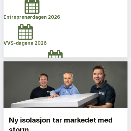
Entreprenørdagen 2026
VVS-dagene 2026
Norges bygg- og eiendomskonferanse 2026
Vi Bygger Vestland 2026
Ny isolasjon tar markedet med
Byggenæringens Klimakonferanse 2026
storm