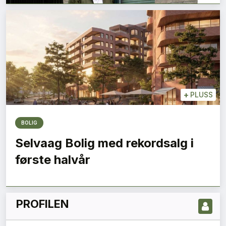
+
PLUSS
BOLIG
LES NYESTE UTGIVELSE HER
Selvaag Bolig med rekordsalg i
første halvår
PROFILEN