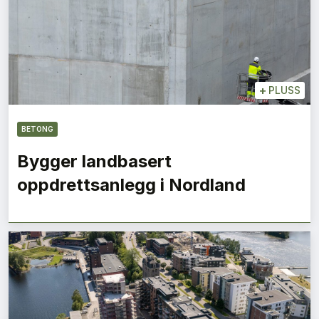
+
PLUSS
BETONG
Bygger landbasert
oppdrettsanlegg i Nordland