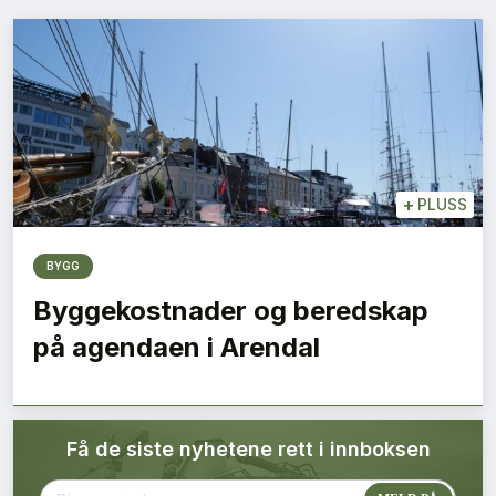
Bærekraft
Digitalisering
Eiendom
Øvrige
+
PLUSS
Tips redaksjonen
BYGG
Byggekostnader og beredskap
Annonsering
på agendaen i Arendal
Abonnere magasin
Få de siste nyhetene rett i innboksen
Abonnement Pluss