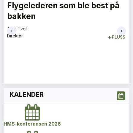
Vi må jobbe sammen
Espen Schulze
Leder
+
PLUSS
‹
›
KALENDER
HMS-konferansen 2026