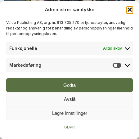
Administrer samtykke
+
PLUSS
Value Publishing AS, org. nr. 913 705 270 er tjenesteyter, ansvarlig
redaktør og ansvarlig for behandling av personopplysninger ihenhold
BYUTVIKLING
til personopplysningsloven.
Lokal vinner fra Skien og
Funksjonelle
Alltid aktiv
Porsgrunn i Norges beste bygrep
Markedsføring
Markeds
Godta
Avslå
Lagre innstillinger
+
PLUSS
GDPR