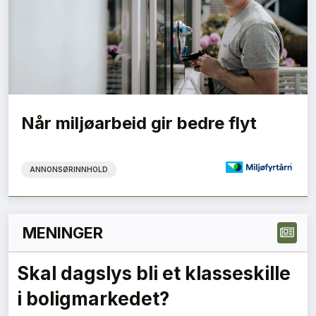
Når miljøarbeid gir bedre flyt
ANNONSØRINNHOLD
MENINGER
Grønne anskaffelser må gi
forutsigbare krav – en