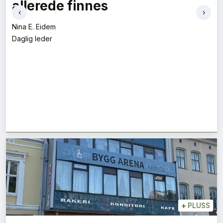
allerede finnes
‹
›
Nina E. Eidem
Daglig leder
+
PLUSS