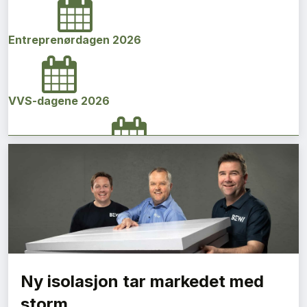
Entreprenørdagen 2026
VVS-dagene 2026
Norges bygg- og eiendomskonferanse 2026
Vi Bygger Vestland 2026
Ny isolasjon tar markedet med
Byggenæringens Klimakonferanse 2026
storm