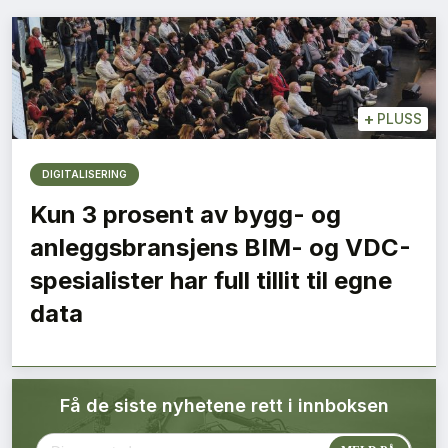
Bærekraft
Digitalisering
+
PLUSS
Eiendom
DIGITALISERING
Øvrige
Kun 3 prosent av bygg- og
Tips redaksjonen
anleggsbransjens BIM- og VDC-
spesialister har full tillit til egne
Annonsering
data
Abonnere magasin
Få de siste nyhetene rett i innboksen
Abonnement Pluss