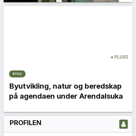
+
PLUSS
BYGG
LES NYESTE UTGIVELSE HER
Byutvikling, natur og beredskap
på agendaen under Arendalsuka
PROFILEN