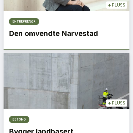
+
PLUSS
ENTREPRENØR
Den omvendte Narvestad
+
PLUSS
BETONG
Bygger landbasert