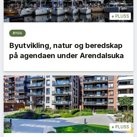
+
PLUSS
BYGG
Byutvikling, natur og beredskap
på agendaen under Arendalsuka
+
PLUSS