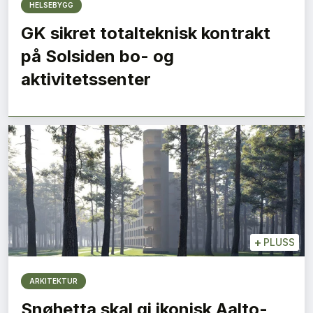
HELSEBYGG
GK sikret totalteknisk kontrakt
på Solsiden bo- og
aktivitetssenter
+
PLUSS
ARKITEKTUR
Snøhetta skal gi ikonisk Aalto-