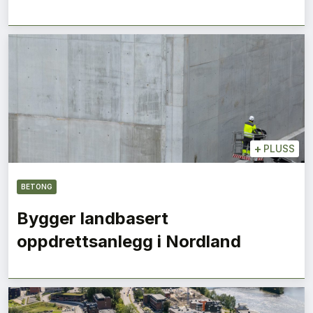
+
PLUSS
BETONG
Bygger landbasert
oppdrettsanlegg i Nordland