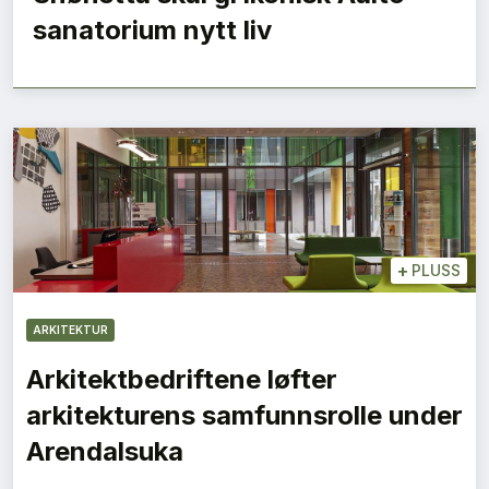
sanatorium nytt liv
+
PLUSS
ARKITEKTUR
Arkitektbedriftene løfter
arkitekturens samfunnsrolle under
Arendalsuka