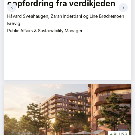
Daglig leder
‹
›
+
PLUSS