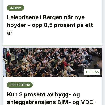
EIENDOM
Leieprisene i Bergen når nye
høyder – opp 8,5 prosent på ett
år
+
PLUSS
DIGITALISERING
Kun 3 prosent av bygg- og
anleggsbransjens BIM- og VDC-