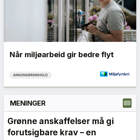
Når miljøarbeid gir bedre flyt
ANNONSØRINNHOLD
MENINGER
En ny vår for transformasjon
Mie Fuglseth