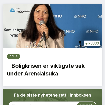
Bærekraft
Digitalisering
Eiendom
Øvrige
+
PLUSS
Tips redaksjonen
BOLIG
– Boligkrisen er viktigste sak
Annonsering
under Arendalsuka
Abonnere magasin
Få de siste nyhetene rett i innboksen
Abonnement Pluss