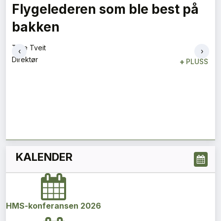
Vi må jobbe sammen
Espen Schulze
Leder
+
PLUSS
‹
›
KALENDER
HMS-konferansen 2026