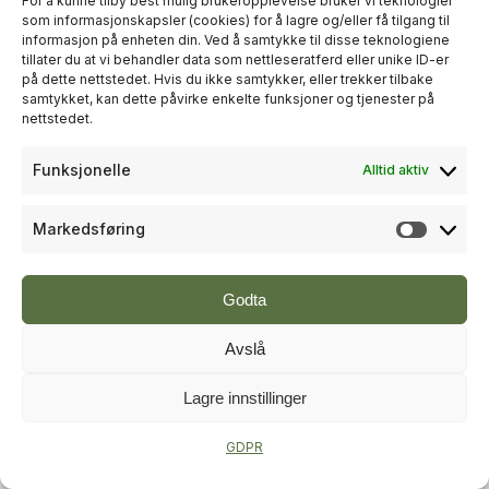
For å kunne tilby best mulig brukeropplevelse bruker vi teknologier
som informasjonskapsler (cookies) for å lagre og/eller få tilgang til
informasjon på enheten din. Ved å samtykke til disse teknologiene
+
PLUSS
tillater du at vi behandler data som nettleseratferd eller unike ID-er
på dette nettstedet. Hvis du ikke samtykker, eller trekker tilbake
samtykket, kan dette påvirke enkelte funksjoner og tjenester på
RÅDGIVNING
nettstedet.
Sweco økte omsetningen til over
Funksjonelle
Alltid aktiv
én milliard kroner i andre kvartal
Markedsføring
Markeds
Godta
Avslå
Lagre innstillinger
+
PLUSS
GDPR