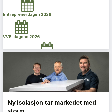
Entreprenørdagen 2026
VVS-dagene 2026
Norges bygg- og eiendomskonferanse 2026
Vi Bygger Vestland 2026
Ny isolasjon tar markedet med
Byggenæringens Klimakonferanse 2026
storm