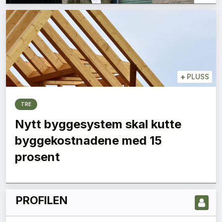
+
PLUSS
TRE
Nytt byggesystem skal kutte
LES NYESTE UTGIVELSE HER
byggekostnadene med 15
prosent
PROFILEN