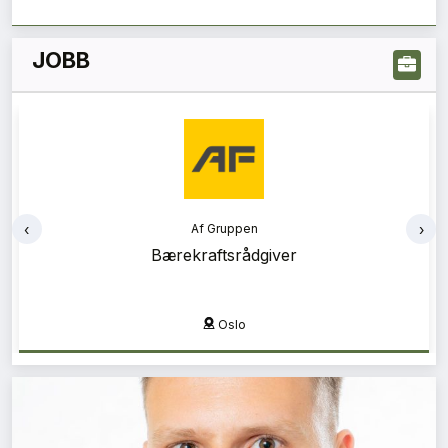
JOBB
‹
›
Rambøll
Energi og bygningsfysikkrådgiver
Kristiansand