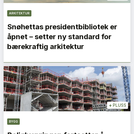
ARKITEKTUR
Snøhettas presidentbibliotek er
åpnet – setter ny standard for
bærekraftig arkitektur
+
PLUSS
BYGG